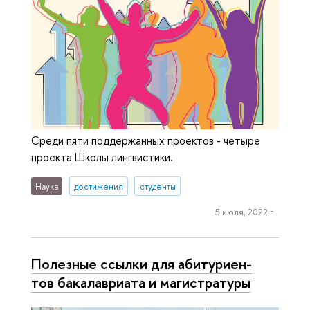
Среди пяти поддержанных проектов - четыре
проекта Школы лингвистики.
Наука
достижения
студенты
5 июля, 2022 г.
Полезные ссылки для аби­ту­ри­ен­
тов ба­ка­лаври­а­та и ма­ги­стра­ту­ры