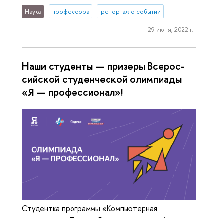
Наука
профессора
репортаж о событии
29 июня, 2022 г.
Наши студенты — призеры Все­рос­
сий­ской сту­ден­че­ской олимпиады
«Я — про­фес­си­о­нал»!
Студентка программы «Компьютерная