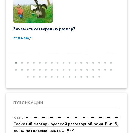
Зачем стихотворению размер?
"Ай да
пробл
год назад
год на
ПУБЛИКАЦИИ
Книга
Толковый словарь русской разговорной речи. Вып. 6,
дополнительный, часть 1: А-И