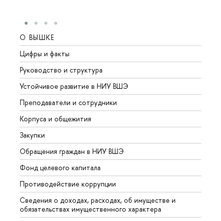
О ВЫШКЕ
ОБР
Цифры и факты
Лице
Руководство и структура
Довуз
Устойчивое развитие в НИУ ВШЭ
Олим
Преподаватели и сотрудники
Прием
Корпуса и общежития
Вышк
Закупки
Прием
Обращения граждан в НИУ ВШЭ
Аспир
Фонд целевого капитала
Допол
Противодействие коррупции
Центр
Сведения о доходах, расходах, об имуществе и
Бизне
обязательствах имущественного характера
Образ