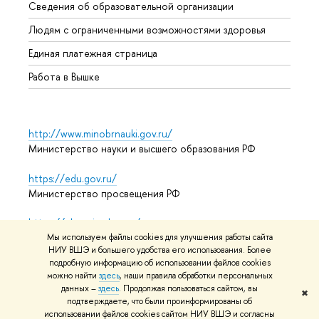
Сведения об образовательной организации
Обрат
Людям с ограниченными возможностями здоровья
Единая платежная страница
Работа в Вышке
http://www.minobrnauki.gov.ru/
Министерство науки и высшего образования РФ
https://edu.gov.ru/
Министерство просвещения РФ
https://elearning.hse.ru/mooc
Массовые открытые онлайн-курсы
Мы используем файлы cookies для улучшения работы сайта
НИУ ВШЭ и большего удобства его использования. Более
подробную информацию об использовании файлов cookies
можно найти
здесь
, наши правила обработки персональных
данных –
здесь
. Продолжая пользоваться сайтом, вы
© НИУ ВШЭ 1993–2026
Адреса и контакты
Условия
✖
подтверждаете, что были проинформированы об
использования материалов
Политика конфиденциальности
использовании файлов cookies сайтом НИУ ВШЭ и согласны
Карта сайта