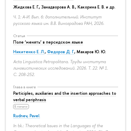
Жидкова Е. Г., Занадворова А. В., Какорина Е. В. и др.
Ч. 1: А-И. Вып. 6: дополнительный. Институт
русского языка им. В.В. Виноградова РАН, 2026.
Статья
Поле ‘менять’ в персидском языке
Никитенко Е. Л.
,
Федоров Д. Г.
,
Макаров Ю. Ю.
Acta Linguistica Petropolitana. Труды института
лингвистических исследований. 2026. Т. 22. № 1.
С. 208-252.
Глава в книге
Participles, auxiliaries and the insertion approaches to
verbal periphrasis
В печати
Rudnev, Pavel.
In bk.: Theoretical Issues in the Languages of the