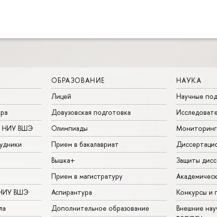
ОБРАЗОВАНИЕ
НАУКА
Лицей
Научные под
ура
Довузовская подготовка
Исследовате
в НИУ ВШЭ
Олимпиады
Мониторинг
удники
Прием в бакалавриат
Диссертаци
Вышка+
Защиты дисс
Прием в магистратуру
Академическ
 НИУ ВШЭ
Аспирантура
Конкурсы и 
ла
Дополнительное образование
Внешние на
ресурсы