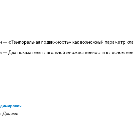
:
гян — «Темпоральная подвижность» как возможный параметр кл
в — Два показателя глагольной множественности в лесном не
адимирович
и: Доцент