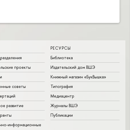
РЕСУРСЫ
разделения
Библиотека
льские проекты
Издательский дом ВШЭ
и
Книжный магазин «БукВышка»
онные советы
Типография
ертаций
Медиацентр
ое развитие
Журналы ВШЭ
гранты
Публикации
учно-информационные