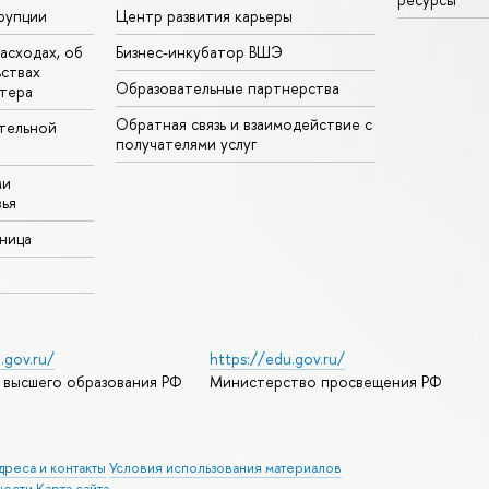
рупции
Центр развития карьеры
асходах, об
Бизнес-инкубатор ВШЭ
ьствах
Образовательные партнерства
тера
Обратная связь и взаимодействие с
тельной
получателями услуг
ми
ья
аница
.gov.ru/
https://edu.gov.ru/
 высшего образования РФ
Министерство просвещения РФ
дреса и контакты
Условия использования материалов
ности
Карта сайта