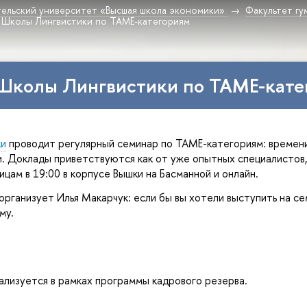
ельский университет «Высшая школа экономики»
Факультет гу
 Школы Лингвистики по TAME-категориям
Школы Лингвистики по TAME-кате
ки
 проводит регулярный семинар по TAME-категориям: времени,
. Доклады приветствуются как от уже опытных специалистов, 
ицам в 19:00 в корпусе Вышки на Басманной и онлайн.
организует Илья Макарчук: если бы вы хотели выступить на сем
му.
ализуется в рамках программы кадрового резерва.