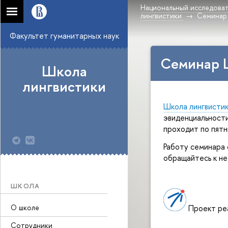
Национальный исследоват
лингвистики
Семинар
Факультет гуманитарных наук
Семинар 
Школа
лингвистики
Школа лингвисти
эвиденциальности
проходит по пятн
Работу семинара 
обращайтесь к не
ШКОЛА
О школе
 Проект ре
Сотрудники