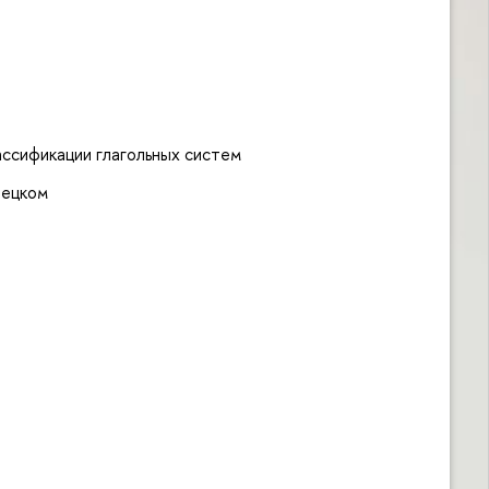
ассификации глагольных систем
нецком