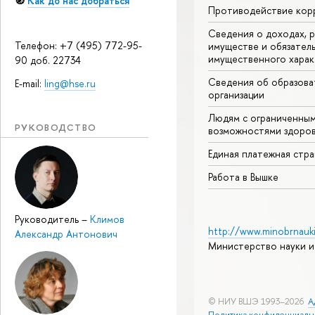
🧭
Как до нас добраться
Противодействие кор
Сведения о доходах, р
Телефон: +7 (495) 772-95-
имуществе и обязател
имущественного харак
90 доб. 22734
Сведения об образова
E-mail:
ling@hse.ru
организации
Людям с ограниченны
РУКОВОДСТВО
возможностями здоров
Единая платежная стр
Работа в Вышке
Руководитель
–
Климов
http://www.minobrnauki
Александр Антонович
Министерство науки и
© НИУ ВШЭ 1993–2026
А
Политика конфиденциаль