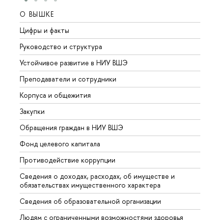
О ВЫШКЕ
ОБР
Цифры и факты
Лице
Руководство и структура
Довуз
Устойчивое развитие в НИУ ВШЭ
Олим
Преподаватели и сотрудники
Прием
Корпуса и общежития
Вышк
Закупки
Прием
Обращения граждан в НИУ ВШЭ
Аспир
Фонд целевого капитала
Допол
Противодействие коррупции
Центр
Сведения о доходах, расходах, об имуществе и
Бизне
обязательствах имущественного характера
Образ
Сведения об образовательной организации
Обрат
Людям с ограниченными возможностями здоровья