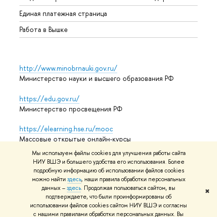
Единая платежная страница
Работа в Вышке
http://www.minobrnauki.gov.ru/
Министерство науки и высшего образования РФ
https://edu.gov.ru/
Министерство просвещения РФ
https://elearning.hse.ru/mooc
Массовые открытые онлайн-курсы
Мы используем файлы cookies для улучшения работы сайта
НИУ ВШЭ и большего удобства его использования. Более
подробную информацию об использовании файлов cookies
© НИУ ВШЭ 1993–2026
Адреса и контакты
Условия
можно найти
здесь
, наши правила обработки персональных
использования материалов
Политика конфиденциальности
данных –
здесь
. Продолжая пользоваться сайтом, вы
✖
Карта сайта
подтверждаете, что были проинформированы об
использовании файлов cookies сайтом НИУ ВШЭ и согласны
Редактору
с нашими правилами обработки персональных данных. Вы