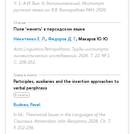
Ч. 1: А-И. Вып. 6: дополнительный. Институт
русского языка им. В.В. Виноградова РАН, 2026.
Статья
Поле ‘менять’ в персидском языке
Никитенко Е. Л.
,
Федоров Д. Г.
,
Макаров Ю. Ю.
Acta Linguistica Petropolitana. Труды института
лингвистических исследований. 2026. Т. 22. № 1.
С. 208-252.
Глава в книге
Participles, auxiliaries and the insertion approaches to
verbal periphrasis
В печати
Rudnev, Pavel.
In bk.: Theoretical Issues in the Languages of the
Caucasus. Amsterdam: John Benjamins, 2026. Ch. 7.
P. 212-236.