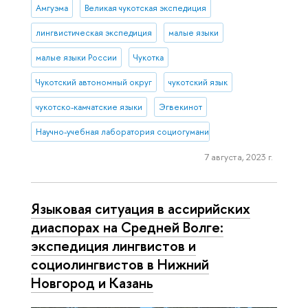
Амгуэма
Великая чукотская экспедиция
лингвистическая экспедиция
малые языки
малые языки России
Чукотка
Чукотский автономный округ
чукотский язык
чукотско-камчатские языки
Эгвекинот
Научно-учебная лаборатория социогуманитарных исследований С
7 августа, 2023 г.
Языковая ситуация в ассирийских
диаспорах на Средней Волге:
экспедиция лингвистов и
социолингвистов в Нижний
Новгород и Казань