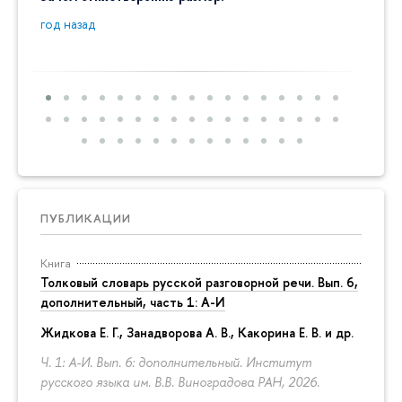
пробл
год назад
год на
ПУБЛИКАЦИИ
Книга
Толковый словарь русской разговорной речи. Вып. 6,
дополнительный, часть 1: А-И
Жидкова Е. Г., Занадворова А. В., Какорина Е. В. и др.
Ч. 1: А-И. Вып. 6: дополнительный. Институт
русского языка им. В.В. Виноградова РАН, 2026.