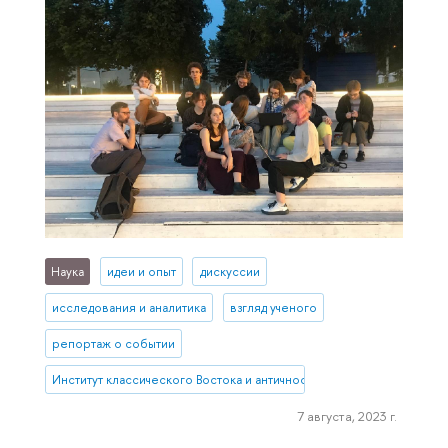
Наука
идеи и опыт
дискуссии
исследования и аналитика
взгляд ученого
репортаж о событии
Институт классического Востока и античности
7 августа, 2023 г.