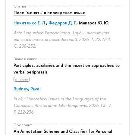
Статья
Поле ‘менять’ в персидском языке
Никитенко Е. Л.
,
Федоров Д. Г.
,
Макаров Ю. Ю.
Acta Linguistica Petropolitana. Труды института
лингвистических исследований. 2026. Т. 22. № 1.
С. 208-252.
Глава в книге
Participles, auxiliaries and the insertion approaches to
verbal periphrasis
В печати
Rudnev, Pavel.
In bk.: Theoretical Issues in the Languages of the
Caucasus. Amsterdam: John Benjamins, 2026. Ch. 7.
P. 212-236.
Препринт
An Annotation Scheme and Classifier for Personal