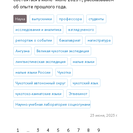
об опыте прошлого года.
Наука
выпускники
профессора
студенты
исследования и аналитика
взгляд ученого
репортаж о событии
бакалавриат
магистратура
Амгуэма
Великая чукотская экспедиция
лингвистическая экспедиция
малые языки
малые языки России
Чукотка
Чукотский автономный округ
чукотский язык
чукотско-камчатские языки
Эгвекинот
Научно-учебная лаборатория социогуманитарных исследований С
23 июня, 2023 г.
1
...
3
4
5
6
7
8
9