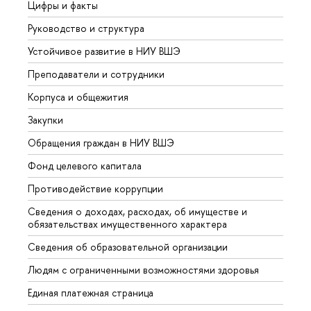
Цифры и факты
Лице
Руководство и структура
Довуз
Устойчивое развитие в НИУ ВШЭ
Олим
Преподаватели и сотрудники
Прием
Корпуса и общежития
Вышк
Закупки
Прием
Обращения граждан в НИУ ВШЭ
Аспир
Фонд целевого капитала
Допол
Противодействие коррупции
Центр
Сведения о доходах, расходах, об имуществе и
Бизне
обязательствах имущественного характера
Образ
Сведения об образовательной организации
Обрат
Людям с ограниченными возможностями здоровья
Единая платежная страница