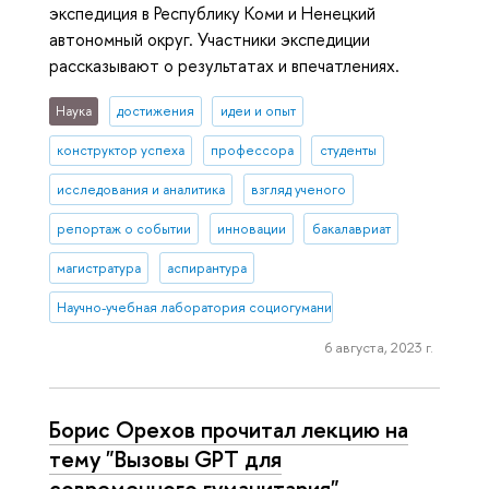
экспедиция в Республику Коми и Ненецкий
автономный округ. Участники экспедиции
рассказывают о результатах и впечатлениях.
Наука
достижения
идеи и опыт
конструктор успеха
профессора
студенты
исследования и аналитика
взгляд ученого
репортаж о событии
инновации
бакалавриат
магистратура
аспирантура
Научно-учебная лаборатория социогуманитарных исследований С
6 августа, 2023 г.
Борис Орехов прочитал лекцию на
тему "Вызовы GPT для
современного гуманитария"