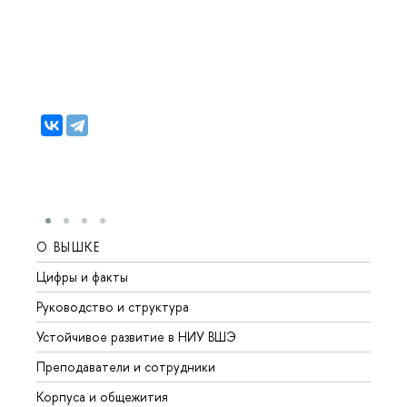
О ВЫШКЕ
ОБР
Цифры и факты
Лице
Руководство и структура
Довуз
Устойчивое развитие в НИУ ВШЭ
Олим
Преподаватели и сотрудники
Прием
Корпуса и общежития
Вышк