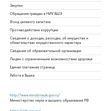
Закупки
Прием
Обращения граждан в НИУ ВШЭ
Аспир
Фонд целевого капитала
Допол
Противодействие коррупции
Центр
Сведения о доходах, расходах, об имуществе и
Бизне
обязательствах имущественного характера
Образ
Сведения об образовательной организации
Обрат
Людям с ограниченными возможностями здоровья
Единая платежная страница
Работа в Вышке
http://www.minobrnauki.gov.ru/
Министерство науки и высшего образования РФ
https://edu.gov.ru/