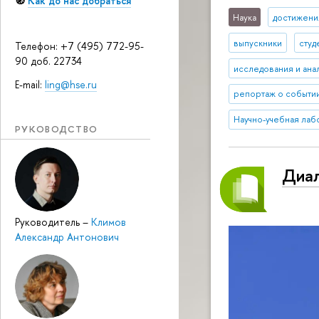
🧭
Как до нас добраться
Наука
достижени
выпускники
студ
Телефон: +7 (495) 772-95-
90 доб. 22734
исследования и ана
E-mail:
ling@hse.ru
репортаж о событи
Научно-учебная лаб
РУКОВОДСТВО
Диал
Руководитель
–
Климов
Александр Антонович