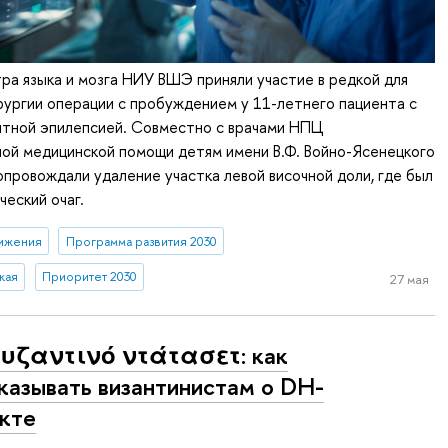
а языка и мозга НИУ ВШЭ приняли участие в редкой для
ургии операции с пробуждением у 11-летнего пациента с
тной эпилепсией. Совместно с врачами НПЦ
ой медицинской помощи детям имени В.Ф. Войно-Ясенецкого
опровождали удаление участка левой височной доли, где был
ческий очаг.
ижения
Программа развития 2030
кая
Приоритет 2030
27 мая
Βυζαντινό ντάτασετ: как
казывать византинистам о DH-
кте