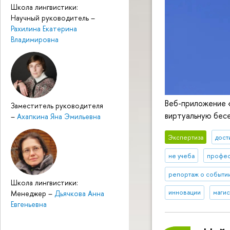
Школа лингвистики:
Научный руководитель
–
Рахилина Екатерина
Владимировна
Веб-приложение 
Заместитель руководителя
виртуальную бес
–
Ахапкина Яна Эмильевна
Экспертиза
дост
не учеба
профе
репортаж о событи
Школа лингвистики:
инновации
магис
Менеджер
–
Дьячкова Анна
Евгеньевна