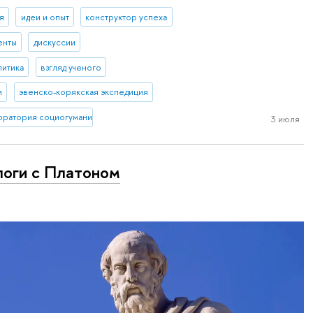
я
идеи и опыт
конструктор успеха
енты
дискуссии
литика
взгляд ученого
и
эвенско-корякская экспедиция
оратория социогуманитарных исследований Севера и Арктики
3 июля
оги с Платоном