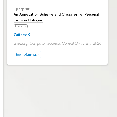
Препринт
An Annotation Scheme and Classifier for Personal
Facts in Dialogue
В печати
Zaitsev K.
arxiv.org. Computer Science. Cornell University, 2026
Все публикации