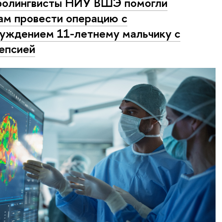
ролингвисты НИУ ВШЭ помогли
ам провести операцию с
уждением 11-летнему мальчику с
епсией