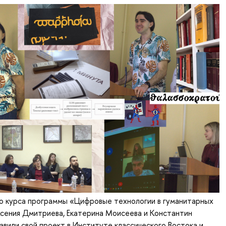
о курса программы «Цифровые технологии в гуманитарных
сения Дмитриева, Екатерина Моисеева и Константин
вили свой проект в Институте классического Востока и