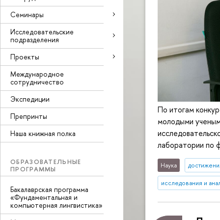
Семинары
Исследовательские
подразделения
Проекты
Международное
сотрудничество
Экспедиции
По итогам конкур
Препринты
молодыми ученым
исследовательско
Наша книжная полка
лаборатории по 
ОБРАЗОВАТЕЛЬНЫЕ
Наука
достижени
ПРОГРАММЫ
исследования и ана
Бакалаврская программа
«Фундаментальная и
компьютерная лингвистика»