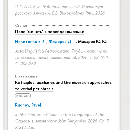
Ч. 1: А-И. Вып. 6: дополнительный. Институт
русского языка им. В.В. Виноградова РАН, 2026.
Статья
Поле ‘менять’ в персидском языке
Никитенко Е. Л.
,
Федоров Д. Г.
,
Макаров Ю. Ю.
Acta Linguistica Petropolitana. Труды института
лингвистических исследований. 2026. Т. 22. № 1.
С. 208-252.
Глава в книге
Participles, auxiliaries and the insertion approaches
to verbal periphrasis
В печати
Rudnev, Pavel.
In bk.: Theoretical Issues in the Languages of the
Caucasus. Amsterdam: John Benjamins, 2026. Ch. 7.
P. 212-236.