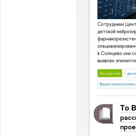
Сотрудники Центр
детской нейрохир
фармакорезистен
специализированн
в Солнцево они с
выявлен эпилепти
Экспертиза
дост
Вышка технологичес
Το 
расс
прое