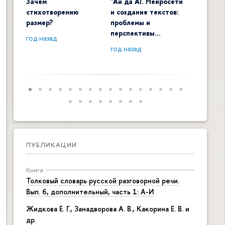
Зачем
"Ай да AI. Нейросети
Digital 
стихотворению
и создание текстов:
общенау
размер?
проблемы и
контекс
перспективы…
год назад
год наза
год назад
ПУБЛИКАЦИИ
Книга
Толковый словарь русской разговорной речи.
Вып. 6, дополнительный, часть 1: А-И
Жидкова Е. Г., Занадворова А. В., Какорина Е. В. и
др.