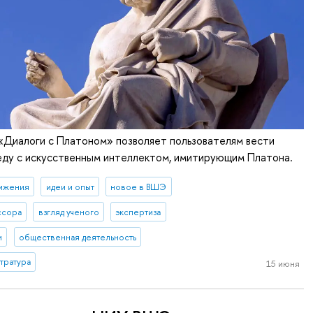
«Диалоги с Платоном» позволяет пользователям вести
еду с искусственным интеллектом, имитирующим Платона.
ижения
идеи и опыт
новое в ВШЭ
ссора
взгляд ученого
экспертиза
и
общественная деятельность
тратура
15 июня