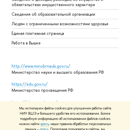
обязательствах имущественного характера
Образ
Сведения об образовательной организации
Обрат
Людям с ограниченными возможностями здоровья
Единая платежная страница
Работа в Вышке
http://www.minobrnauki.gov.ru/
Министерство науки и высшего образования РФ
https://edu.gov.ru/
Министерство просвещения РФ
https://elearning.hse.ru/mooc
Массовые открытые онлайн-курсы
Мы используем файлы cookies для улучшения работы сайта
НИУ ВШЭ и большего удобства его использования. Более
подробную информацию об использовании файлов cookies
можно найти
здесь
, наши правила обработки персональных
© НИУ ВШЭ 1993–2026
Адреса и контакты
Условия
данных –
здесь
. Продолжая пользоваться сайтом, вы