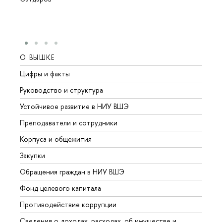
О ВЫШКЕ
ОБР
Цифры и факты
Лице
Руководство и структура
Довуз
Устойчивое развитие в НИУ ВШЭ
Олим
Преподаватели и сотрудники
Прием
Корпуса и общежития
Вышк
Закупки
Прием
Обращения граждан в НИУ ВШЭ
Аспир
Фонд целевого капитала
Допол
Противодействие коррупции
Центр
Сведения о доходах, расходах, об имуществе и
Бизне