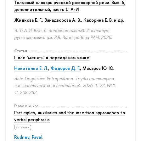
Толковый словарь русской разговорной речи. Вып. 6,
дополнительный, часть 1: А-И
Жидкова Е. Г., Занадворова А. В., Какорина Е. В. и др.
Ч. 1: А-И. Вып. 6: дополнительный. Институт
русского языка им. В.В. Виноградова РАН, 2026.
Статья
Поле ‘менять’ в персидском языке
Никитенко Е. Л.
,
Федоров Д. Г.
,
Макаров Ю. Ю.
Acta Linguistica Petropolitana. Труды института
лингвистических исследований. 2026. Т. 22. № 1.
С. 208-252.
Глава в книге
Participles, auxiliaries and the insertion approaches to
verbal periphrasis
В печати
Rudnev, Pavel.