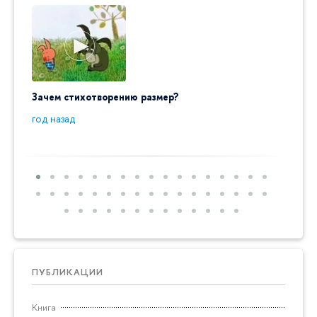
Зачем стихотворению размер?
"Ай да
пробл
год назад
год на
ПУБЛИКАЦИИ
Книга