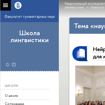
Национальный исследоват
лингвистики
Новости
Факультет гуманитарных наук
Тема «нау
Школа
лингвистики
Нейр
для 
ШКОЛА
О школе
Сотрудники