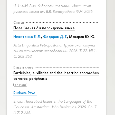
Ч. 1: А-И. Вып. 6: дополнительный. Институт
русского языка им. В.В. Виноградова РАН, 2026.
Статья
Поле ‘менять’ в персидском языке
Никитенко Е. Л.
,
Федоров Д. Г.
,
Макаров Ю. Ю.
Acta Linguistica Petropolitana. Труды института
лингвистических исследований. 2026. Т. 22. № 1.
С. 208-252.
Глава в книге
Participles, auxiliaries and the insertion approaches
to verbal periphrasis
В печати
Rudnev, Pavel.
In bk.: Theoretical Issues in the Languages of the
Caucasus. Amsterdam: John Benjamins, 2026. Ch. 7.
P. 212-236.