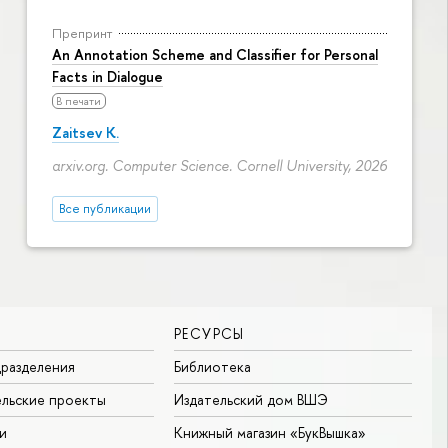
Препринт
An Annotation Scheme and Classifier for Personal
Facts in Dialogue
В печати
Zaitsev K.
arxiv.org. Computer Science. Cornell University, 2026
Все публикации
РЕСУРСЫ
разделения
Библиотека
льские проекты
Издательский дом ВШЭ
и
Книжный магазин «БукВышка»