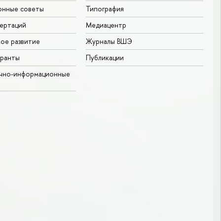
онные советы
Типография
ертаций
Медиацентр
ое развитие
Журналы ВШЭ
гранты
Публикации
учно-информационные