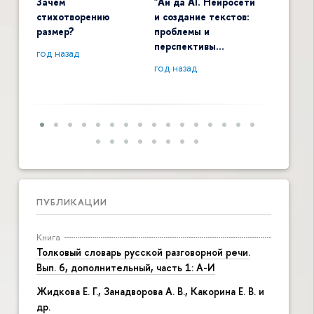
Зачем
"Ай да AI. Нейросети
Digital 
стихотворению
и создание текстов:
общенау
размер?
проблемы и
контекс
перспективы…
год назад
год наза
год назад
ПУБЛИКАЦИИ
Книга
Толковый словарь русской разговорной речи.
Вып. 6, дополнительный, часть 1: А-И
Жидкова Е. Г., Занадворова А. В., Какорина Е. В. и
др.