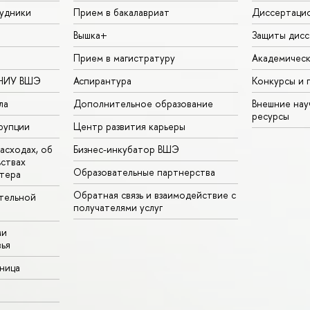
удники
Прием в бакалавриат
Диссертаци
Вышка+
Защиты дисс
Прием в магистратуру
Академическ
 НИУ ВШЭ
Аспирантура
Конкурсы и 
ла
Дополнительное образование
Внешние на
ресурсы
рупции
Центр развития карьеры
асходах, об
Бизнес-инкубатор ВШЭ
ьствах
Образовательные партнерства
тера
Обратная связь и взаимодействие с
тельной
получателями услуг
ми
ья
аница