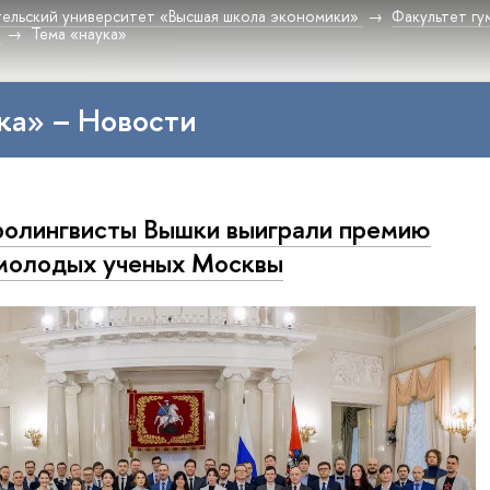
ельский университет «Высшая школа экономики»
Факультет гу
Тема «наука»
ка» – Новости
олингвисты Вышки выиграли премию
молодых ученых Москвы