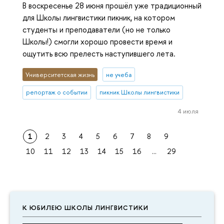
В воскресенье 28 июня прошёл уже традиционный
для Школы лингвистики пикник, на котором
студенты и преподаватели (но не только
Школы!) смогли хорошо провести время и
ощутить всю прелесть наступившего лета.
Университетская жизнь
не учеба
репортаж о событии
пикник Школы лингвистики
4 июля
1
2
3
4
5
6
7
8
9
10
11
12
13
14
15
16
...
29
К ЮБИЛЕЮ ШКОЛЫ ЛИНГВИСТИКИ