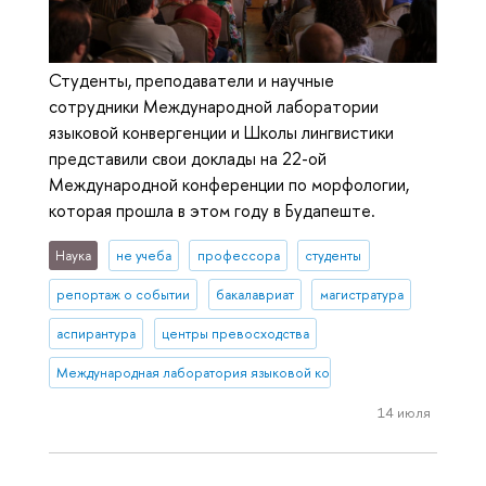
Студенты, преподаватели и научные
сотрудники Международной лаборатории
языковой конвергенции и Школы лингвистики
представили свои доклады на 22-ой
Международной конференции по морфологии,
которая прошла в этом году в Будапеште.
Наука
не учеба
профессора
студенты
репортаж о событии
бакалавриат
магистратура
аспирантура
центры превосходства
Международная лаборатория языковой конвергенции
14 июля