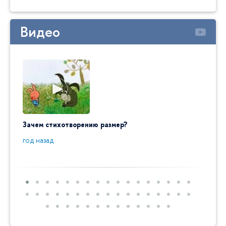
Видео
Зачем стихотворению размер?
"Ай да
пробл
год назад
год на