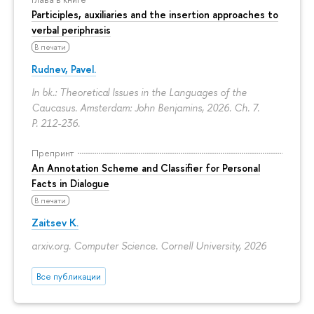
Participles, auxiliaries and the insertion approaches to
verbal periphrasis
В печати
Rudnev, Pavel.
In bk.: Theoretical Issues in the Languages of the
Caucasus. Amsterdam: John Benjamins, 2026. Ch. 7.
P. 212-236.
Препринт
An Annotation Scheme and Classifier for Personal
Facts in Dialogue
В печати
Zaitsev K.
arxiv.org. Computer Science. Cornell University, 2026
Все публикации