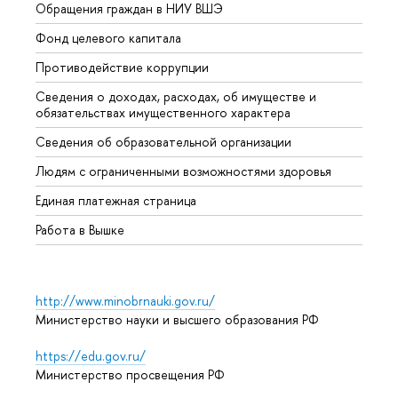
Обращения граждан в НИУ ВШЭ
Аспир
Фонд целевого капитала
Допол
Противодействие коррупции
Центр
Сведения о доходах, расходах, об имуществе и
Бизне
обязательствах имущественного характера
Образ
Сведения об образовательной организации
Обрат
Людям с ограниченными возможностями здоровья
Единая платежная страница
Работа в Вышке
http://www.minobrnauki.gov.ru/
Министерство науки и высшего образования РФ
https://edu.gov.ru/
Министерство просвещения РФ