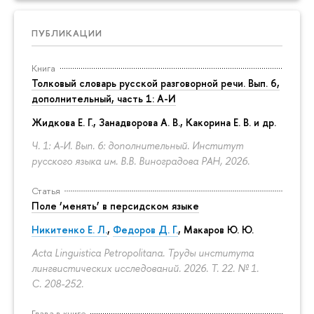
ПУБЛИКАЦИИ
Книга
Толковый словарь русской разговорной речи. Вып. 6,
дополнительный, часть 1: А-И
Жидкова Е. Г., Занадворова А. В., Какорина Е. В. и др.
Ч. 1: А-И. Вып. 6: дополнительный. Институт
русского языка им. В.В. Виноградова РАН, 2026.
Статья
Поле ‘менять’ в персидском языке
Никитенко Е. Л.
,
Федоров Д. Г.
,
Макаров Ю. Ю.
Acta Linguistica Petropolitana. Труды института
лингвистических исследований. 2026. Т. 22. № 1.
С. 208-252.
Глава в книге