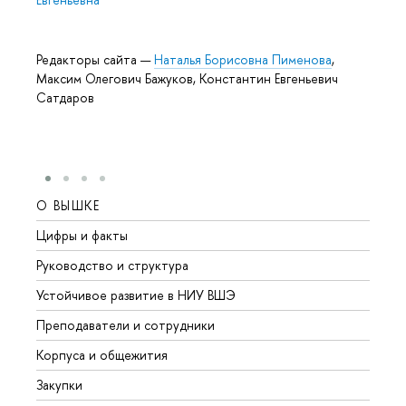
Редакторы сайта —
Наталья Борисовна Пименова
,
Максим Олегович Бажуков, Константин Евгеньевич
Сатдаров
О ВЫШКЕ
ОБР
Цифры и факты
Лице
Руководство и структура
Довуз
Устойчивое развитие в НИУ ВШЭ
Олим
Преподаватели и сотрудники
Прием
Корпуса и общежития
Вышк
Закупки
Прием