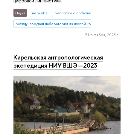
цифровой лингвистики.
Наука
не учеба
репортаж о событии
Международная лаборатория языковой конвергенции
31 октября, 2023 г.
Карельская ан­тро­по­ло­ги­че­ская
экспедиция НИУ ВШЭ—2023