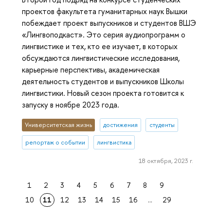
проектов факультета гуманитарных наук Вышки
побеждает проект выпускников и студентов ВШЭ
«Лингвоподкаст». Это серия аудиопрограмм о
лингвистике и тех, кто ее изучает, в которых
обсуждаются лингвистические исследования,
карьерные перспективы, академическая
деятельность студентов и выпускников Школы
лингвистики. Новый сезон проекта готовится к
запуску в ноябре 2023 года.
Университетская жизнь
достижения
студенты
репортаж о событии
лингвистика
18 октября, 2023 г.
1
2
3
4
5
6
7
8
9
10
11
12
13
14
15
16
...
29