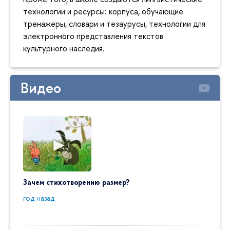
технологии и ресурсы: корпуса, обучающие
тренажеры, словари и тезаурусы, технологии для
электронного представления текстов
культурного наследия.
Видео
Зачем стихотворению размер?
"Ай да
пробл
год назад
год на