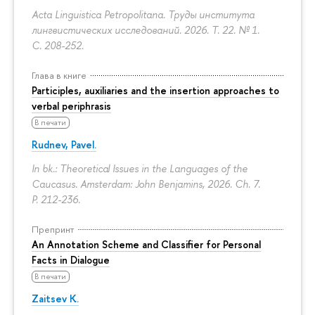
Acta Linguistica Petropolitana. Труды института
лингвистических исследований. 2026. Т. 22. № 1.
С. 208-252.
Глава в книге
Participles, auxiliaries and the insertion approaches to
verbal periphrasis
В печати
Rudnev, Pavel.
In bk.: Theoretical Issues in the Languages of the
Caucasus. Amsterdam: John Benjamins, 2026. Ch. 7.
P. 212-236.
Препринт
An Annotation Scheme and Classifier for Personal
Facts in Dialogue
В печати
Zaitsev K.