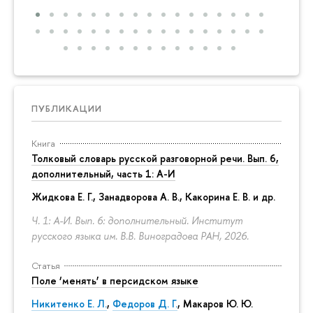
ПУБЛИКАЦИИ
Книга
Толковый словарь русской разговорной речи. Вып. 6,
дополнительный, часть 1: А-И
Жидкова Е. Г., Занадворова А. В., Какорина Е. В. и др.
Ч. 1: А-И. Вып. 6: дополнительный. Институт
русского языка им. В.В. Виноградова РАН, 2026.
Статья
Поле ‘менять’ в персидском языке
Никитенко Е. Л.
,
Федоров Д. Г.
,
Макаров Ю. Ю.