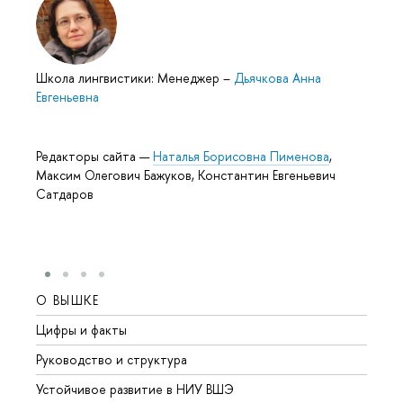
Школа лингвистики: Менеджер
–
Дьячкова Анна
Евгеньевна
Редакторы сайта —
Наталья Борисовна Пименова
,
Максим Олегович Бажуков, Константин Евгеньевич
Сатдаров
О ВЫШКЕ
ОБР
Цифры и факты
Лице
Руководство и структура
Довуз
Устойчивое развитие в НИУ ВШЭ
Олим