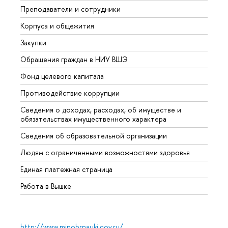
Преподаватели и сотрудники
Прием
Корпуса и общежития
Вышк
Закупки
Прием
Обращения граждан в НИУ ВШЭ
Аспир
Фонд целевого капитала
Допол
Противодействие коррупции
Центр
Сведения о доходах, расходах, об имуществе и
Бизне
обязательствах имущественного характера
Образ
Сведения об образовательной организации
Обрат
Людям с ограниченными возможностями здоровья
Единая платежная страница
Работа в Вышке
http://www.minobrnauki.gov.ru/