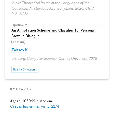
In bk.: Theoretical Issues in the Languages of the
Caucasus. Amsterdam: John Benjamins, 2026. Ch. 7.
P. 212-236.
Препринт
An Annotation Scheme and Classifier for Personal
Facts in Dialogue
В печати
Zaitsev K.
arxiv.org. Computer Science. Cornell University, 2026
Все публикации
КОНТАКТЫ
Адрес: 105066, г. Москва,
Старая Басманная ул., д. 21/4