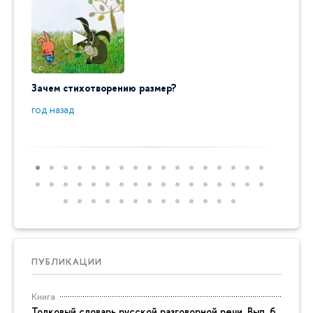
Зачем стихотворению размер?
"Ай да
пробл
год назад
год на
ПУБЛИКАЦИИ
Книга
Толковый словарь русской разговорной речи. Вып. 6,