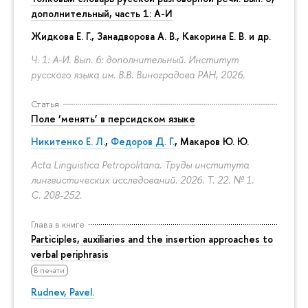
дополнительный, часть 1: А-И
Жидкова Е. Г., Занадворова А. В., Какорина Е. В. и др.
Ч. 1: А-И. Вып. 6: дополнительный. Институт
русского языка им. В.В. Виноградова РАН, 2026.
Статья
Поле ‘менять’ в персидском языке
Никитенко Е. Л.
,
Федоров Д. Г.
,
Макаров Ю. Ю.
Acta Linguistica Petropolitana. Труды института
лингвистических исследований. 2026. Т. 22. № 1.
С. 208-252.
Глава в книге
Participles, auxiliaries and the insertion approaches to
verbal periphrasis
В печати
Rudnev, Pavel.