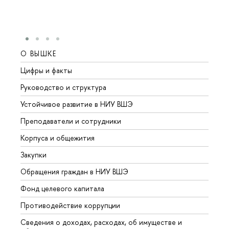
О ВЫШКЕ
ОБР
Цифры и факты
Лице
Руководство и структура
Довуз
Устойчивое развитие в НИУ ВШЭ
Олим
Преподаватели и сотрудники
Прием
Корпуса и общежития
Вышк
Закупки
Прием
Обращения граждан в НИУ ВШЭ
Аспир
Фонд целевого капитала
Допол
Противодействие коррупции
Центр
Сведения о доходах, расходах, об имуществе и
Бизне