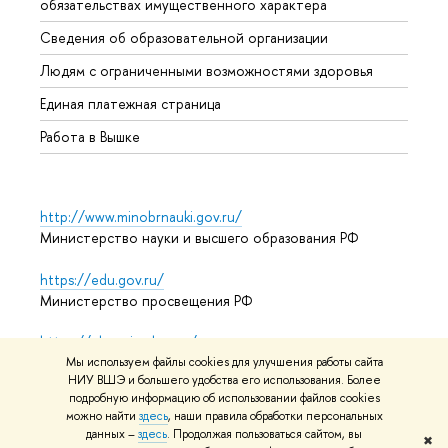
обязательствах имущественного характера
Образ
Сведения об образовательной организации
Обрат
Людям с ограниченными возможностями здоровья
Единая платежная страница
Работа в Вышке
http://www.minobrnauki.gov.ru/
Министерство науки и высшего образования РФ
https://edu.gov.ru/
Министерство просвещения РФ
https://elearning.hse.ru/mooc
Массовые открытые онлайн-курсы
Мы используем файлы cookies для улучшения работы сайта
НИУ ВШЭ и большего удобства его использования. Более
подробную информацию об использовании файлов cookies
можно найти
здесь
, наши правила обработки персональных
данных –
здесь
. Продолжая пользоваться сайтом, вы
© НИУ ВШЭ 1993–2026
Адреса и контакты
Условия
✖