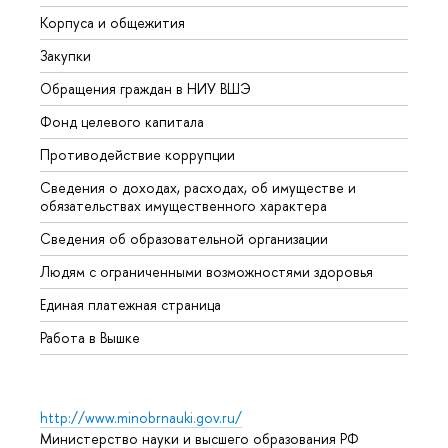
Корпуса и общежития
Вышк
Закупки
Прием
Обращения граждан в НИУ ВШЭ
Аспир
Фонд целевого капитала
Допол
Противодействие коррупции
Центр
Сведения о доходах, расходах, об имуществе и
Бизне
обязательствах имущественного характера
Образ
Сведения об образовательной организации
Обрат
Людям с ограниченными возможностями здоровья
Единая платежная страница
Работа в Вышке
http://www.minobrnauki.gov.ru/
Министерство науки и высшего образования РФ