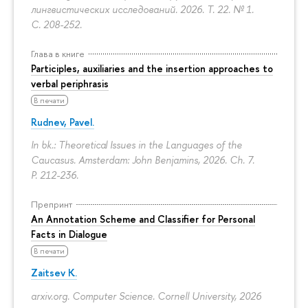
лингвистических исследований. 2026. Т. 22. № 1.
С. 208-252.
Глава в книге
Participles, auxiliaries and the insertion approaches to
verbal periphrasis
В печати
Rudnev, Pavel.
In bk.: Theoretical Issues in the Languages of the
Caucasus. Amsterdam: John Benjamins, 2026. Ch. 7.
P. 212-236.
Препринт
An Annotation Scheme and Classifier for Personal
Facts in Dialogue
В печати
Zaitsev K.
arxiv.org. Computer Science. Cornell University, 2026