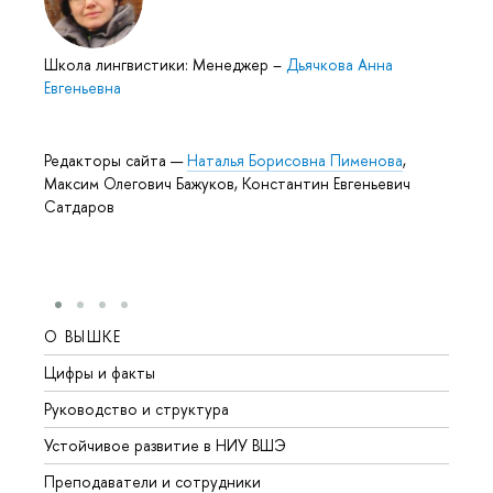
Школа лингвистики: Менеджер
–
Дьячкова Анна
Евгеньевна
Редакторы сайта —
Наталья Борисовна Пименова
,
Максим Олегович Бажуков, Константин Евгеньевич
Сатдаров
О ВЫШКЕ
ОБР
Цифры и факты
Лице
Руководство и структура
Довуз
Устойчивое развитие в НИУ ВШЭ
Олим
Преподаватели и сотрудники
Прием