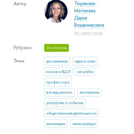
Тюрякова-
Автор
Матвеева
Дарья
Владимировна
Все новости автора
Рубрики
Экспертиза
Темы
достижения
идеи и опыт
новое в ВШЭ
не учеба
профессора
взгляд ученого
экспертиза
репортаж о событии
общественная деятельность
инновации
магистратура