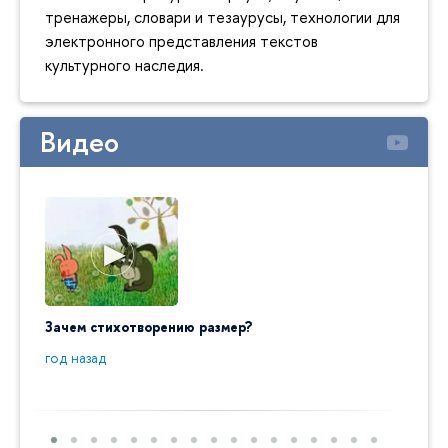
тренажеры, словари и тезаурусы, технологии для
электронного представления текстов
культурного наследия.
Видео
Зачем стихотворению размер?
"Ай да
пробл
год назад
год на