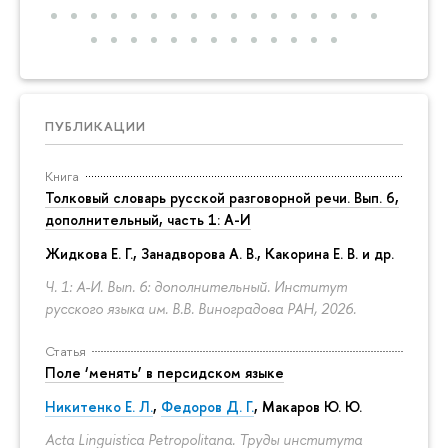
ПУБЛИКАЦИИ
Книга
Толковый словарь русской разговорной речи. Вып. 6,
дополнительный, часть 1: А-И
Жидкова Е. Г., Занадворова А. В., Какорина Е. В. и др.
Ч. 1: А-И. Вып. 6: дополнительный. Институт
русского языка им. В.В. Виноградова РАН, 2026.
Статья
Поле ‘менять’ в персидском языке
Никитенко Е. Л.
,
Федоров Д. Г.
,
Макаров Ю. Ю.
Acta Linguistica Petropolitana. Труды института