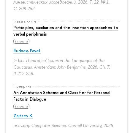
лингвистических исследований. 2026. Т. 22. № 1.
С. 208-252.
Глава в книге
Participles, auxiliaries and the insertion approaches to
verbal periphrasis
В печати
Rudnev, Pavel.
In bk.: Theoretical Issues in the Languages of the
Caucasus. Amsterdam: John Benjamins, 2026. Ch. 7.
P. 212-236.
Препринт
An Annotation Scheme and Classifier for Personal
Facts in Dialogue
В печати
Zaitsev K.
arxiv.org. Computer Science. Cornell University, 2026