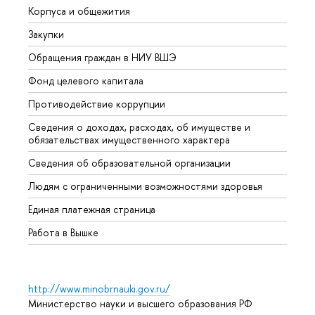
Корпуса и общежития
Вышк
Закупки
Прием
Обращения граждан в НИУ ВШЭ
Аспир
Фонд целевого капитала
Допол
Противодействие коррупции
Центр
Сведения о доходах, расходах, об имуществе и
Бизне
обязательствах имущественного характера
Образ
Сведения об образовательной организации
Обрат
Людям с ограниченными возможностями здоровья
Единая платежная страница
Работа в Вышке
http://www.minobrnauki.gov.ru/
Министерство науки и высшего образования РФ