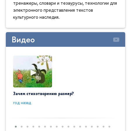
тренажеры, словари и тезаурусы, технологии для
электронного представления текстов
культурного наследия.
Видео
Зачем стихотворению размер?
"Ай да
пробл
год назад
год на