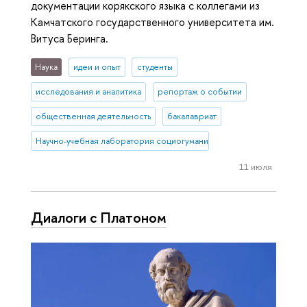
документации корякского языка с коллегами из
Камчатского государственного университета им.
Витуса Беринга.
Наука
идеи и опыт
студенты
исследования и аналитика
репортаж о событии
общественная деятельность
бакалавриат
Научно-учебная лаборатория социогуманитарных исследований С
11 июля
Диалоги с Платоном