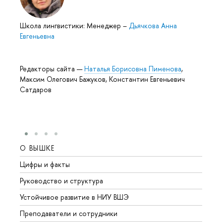
Школа лингвистики: Менеджер
–
Дьячкова Анна
Евгеньевна
Редакторы сайта —
Наталья Борисовна Пименова
,
Максим Олегович Бажуков, Константин Евгеньевич
Сатдаров
О ВЫШКЕ
ОБР
Цифры и факты
Лице
Руководство и структура
Довуз
Устойчивое развитие в НИУ ВШЭ
Олим
Преподаватели и сотрудники
Прием