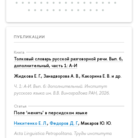
ПУБЛИКАЦИИ
Книга
Толковый словарь русской разговорной речи. Вып. 6,
дополнительный, часть 1: А-И
Жидкова Е. Г., Занадворова А. В., Какорина Е. В. и др.
Ч. 1: А-И. Вып. 6: дополнительный. Институт
русского языка им. В.В. Виноградова РАН, 2026.
Статья
Поле ‘менять’ в персидском языке
Никитенко Е. Л.
,
Федоров Д. Г.
,
Макаров Ю. Ю.
Acta Linguistica Petropolitana. Труды института