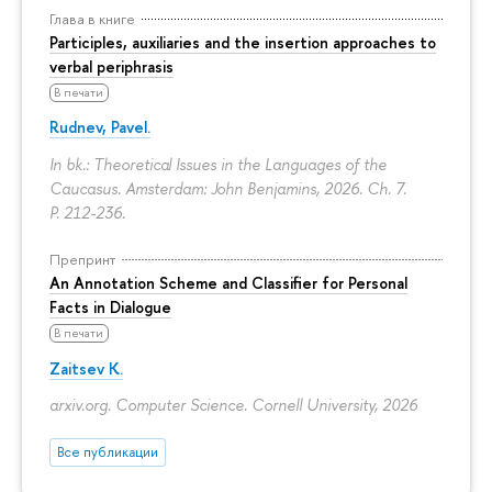
Глава в книге
Participles, auxiliaries and the insertion approaches to
verbal periphrasis
В печати
Rudnev, Pavel.
In bk.: Theoretical Issues in the Languages of the
Caucasus. Amsterdam: John Benjamins, 2026. Ch. 7.
P. 212-236.
Препринт
An Annotation Scheme and Classifier for Personal
Facts in Dialogue
В печати
Zaitsev K.
arxiv.org. Computer Science. Cornell University, 2026
Все публикации