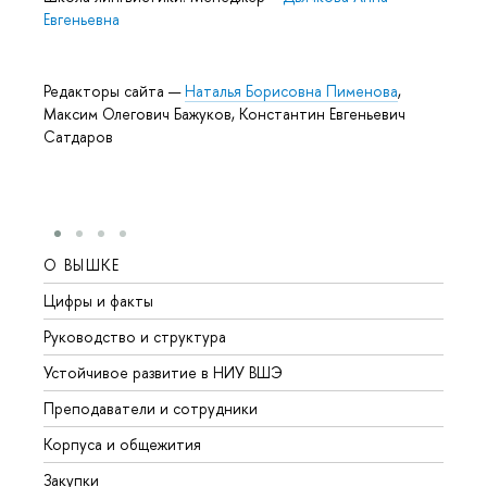
Евгеньевна
Редакторы сайта —
Наталья Борисовна Пименова
,
Максим Олегович Бажуков, Константин Евгеньевич
Сатдаров
О ВЫШКЕ
ОБР
Цифры и факты
Лице
Руководство и структура
Довуз
Устойчивое развитие в НИУ ВШЭ
Олим
Преподаватели и сотрудники
Прием
Корпуса и общежития
Вышк
Закупки
Прием