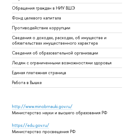
Обращения граждан в НИУ ВШЭ
Аспир
Фонд целевого капитала
Допол
Противодействие коррупции
Центр
Сведения о доходах, расходах, об имуществе и
Бизне
обязательствах имущественного характера
Образ
Сведения об образовательной организации
Обрат
Людям с ограниченными возможностями здоровья
Единая платежная страница
Работа в Вышке
http://www.minobrnauki.gov.ru/
Министерство науки и высшего образования РФ
https://edu.gov.ru/
Министерство просвещения РФ