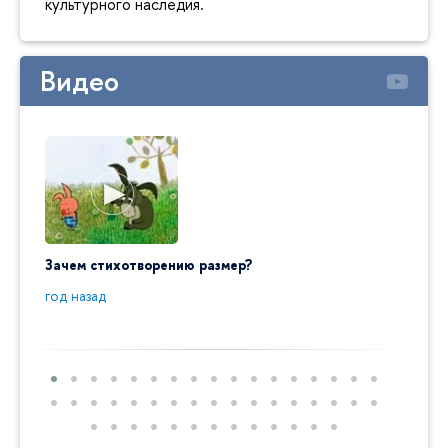
культурного наследия.
Видео
Зачем стихотворению размер?
"Ай да
пробл
год назад
год на