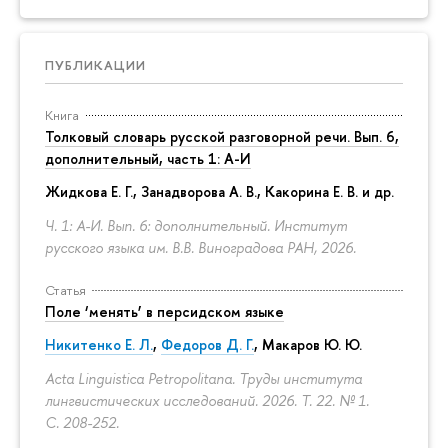
ПУБЛИКАЦИИ
Книга
Толковый словарь русской разговорной речи. Вып. 6,
дополнительный, часть 1: А-И
Жидкова Е. Г., Занадворова А. В., Какорина Е. В. и др.
Ч. 1: А-И. Вып. 6: дополнительный. Институт
русского языка им. В.В. Виноградова РАН, 2026.
Статья
Поле ‘менять’ в персидском языке
Никитенко Е. Л.
,
Федоров Д. Г.
,
Макаров Ю. Ю.
Acta Linguistica Petropolitana. Труды института
лингвистических исследований. 2026. Т. 22. № 1.
С. 208-252.