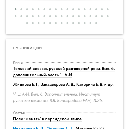
ПУБЛИКАЦИИ
Книга
Толковый словарь русской разговорной речи. Вып. 6,
дополнительный, часть 1: А-И
Жидкова Е. Г., Занадворова А. В., Какорина Е. В. и др.
Ч. 1: А-И. Вып. 6: дополнительный. Институт
русского языка им. В.В. Виноградова РАН, 2026.
Статья
Поле ‘менять’ в персидском языке
Никитенко Е. Л.
,
Федоров Д. Г.
,
Макаров Ю. Ю.