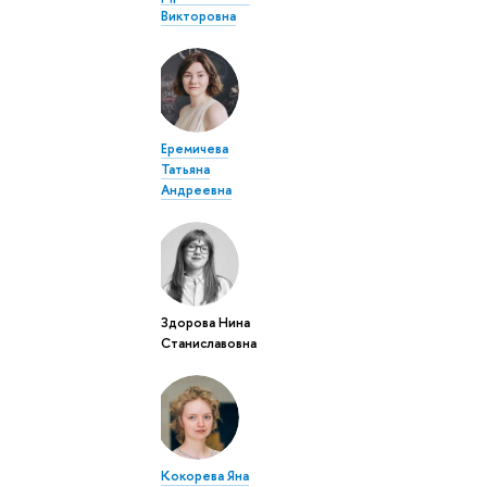
Викторовна
Еремичева
Татьяна
Андреевна
Здорова Нина
Станиславовна
Кокорева Яна