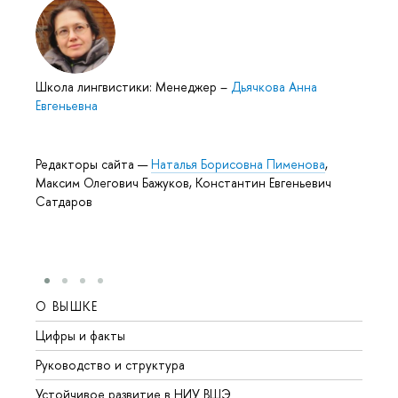
Школа лингвистики: Менеджер
–
Дьячкова Анна
Евгеньевна
Редакторы сайта —
Наталья Борисовна Пименова
,
Максим Олегович Бажуков, Константин Евгеньевич
Сатдаров
О ВЫШКЕ
ОБР
Цифры и факты
Лице
Руководство и структура
Довуз
Устойчивое развитие в НИУ ВШЭ
Олим