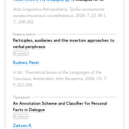
Acta Linguistica Petropolitana. Труды института
лингвистических исследований. 2026. Т. 22. № 1.
С. 208-252.
Глава в книге
Participles, auxiliaries and the insertion approaches to
verbal periphrasis
В печати
Rudnev, Pavel.
In bk.: Theoretical Issues in the Languages of the
Caucasus. Amsterdam: John Benjamins, 2026. Ch. 7.
P. 212-236.
Препринт
An Annotation Scheme and Classifier for Personal
Facts in Dialogue
В печати
Zaitsev K.