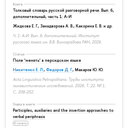
Книга
Толковый словарь русской разговорной речи. Вып. 6,
дополнительный, часть 1: А-И
Жидкова Е. Г., Занадворова А. В., Какорина Е. В. и др.
Ч. 1: А-И. Вып. 6: дополнительный. Институт
русского языка им. В.В. Виноградова РАН, 2026.
Статья
Поле ‘менять’ в персидском языке
Никитенко Е. Л.
,
Федоров Д. Г.
,
Макаров Ю. Ю.
Acta Linguistica Petropolitana. Труды института
лингвистических исследований. 2026. Т. 22. № 1.
С. 208-252.
Глава в книге
Participles, auxiliaries and the insertion approaches to
verbal periphrasis
В печати