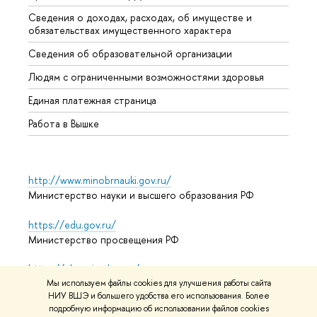
Сведения о доходах, расходах, об имуществе и
Бизне
обязательствах имущественного характера
Образ
Сведения об образовательной организации
Обрат
Людям с ограниченными возможностями здоровья
Единая платежная страница
Работа в Вышке
http://www.minobrnauki.gov.ru/
Министерство науки и высшего образования РФ
https://edu.gov.ru/
Министерство просвещения РФ
https://elearning.hse.ru/mooc
Массовые открытые онлайн-курсы
Мы используем файлы cookies для улучшения работы сайта
НИУ ВШЭ и большего удобства его использования. Более
подробную информацию об использовании файлов cookies