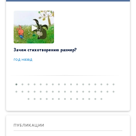
Зачем стихотворению размер?
"Ай да
пробл
год назад
год на
ПУБЛИКАЦИИ