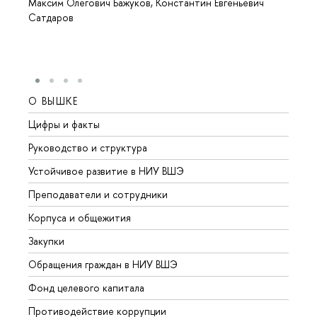
Максим Олегович Бажуков, Константин Евгеньевич
Сатдаров
О ВЫШКЕ
ОБР
Цифры и факты
Лице
Руководство и структура
Довуз
Устойчивое развитие в НИУ ВШЭ
Олим
Преподаватели и сотрудники
Прием
Корпуса и общежития
Вышк
Закупки
Прием
Обращения граждан в НИУ ВШЭ
Аспир
Фонд целевого капитала
Допол
Противодействие коррупции
Центр