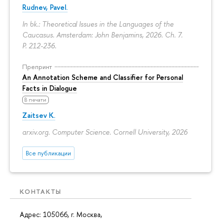
Rudnev, Pavel.
In bk.: Theoretical Issues in the Languages of the
Caucasus. Amsterdam: John Benjamins, 2026. Ch. 7.
P. 212-236.
Препринт
An Annotation Scheme and Classifier for Personal
Facts in Dialogue
В печати
Zaitsev K.
arxiv.org. Computer Science. Cornell University, 2026
Все публикации
КОНТАКТЫ
Адрес: 105066, г. Москва,