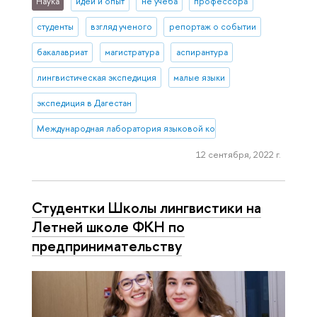
Наука
идеи и опыт
не учеба
профессора
студенты
взгляд ученого
репортаж о событии
бакалавриат
магистратура
аспирантура
лингвистическая экспедиция
малые языки
экспедиция в Дагестан
Международная лаборатория языковой конвергенции
12 сентября, 2022 г.
Студентки Школы лингвистики на
Летней школе ФКН по
предпринимательству