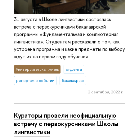
31 августа в Школе лингвистики состоялась
встреча с первокурсниками бакалаврской
программы «Фундаментальная и компьютерная
лингвистика». Студентам рассказали о том, как
устроена программа и какие предметы по выбору
ждут их на первом году обучения.
Университетская жизнь
студенты
репортаж о событии
бакалавриат
2 сентября, 2022 г.
Кураторы провели не­офи­ци­аль­ную
встречу с пер­во­курс­ни­ка­ми Школы
лингвистики