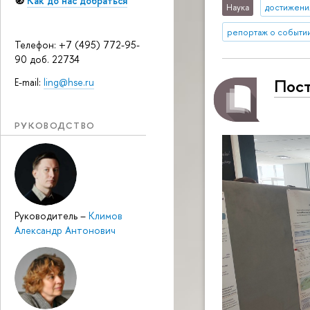
🧭
Как до нас добраться
Наука
достижени
репортаж о событи
Телефон: +7 (495) 772-95-
90 доб. 22734
Пост
E-mail:
ling@hse.ru
РУКОВОДСТВО
Руководитель
–
Климов
Александр Антонович