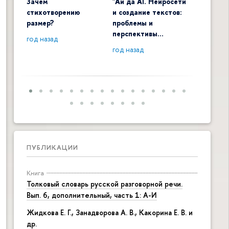
Зачем
"Ай да AI. Нейросети
Digital 
стихотворению
и создание текстов:
общенау
размер?
проблемы и
контекс
перспективы…
год назад
год наза
год назад
ПУБЛИКАЦИИ
Книга
Толковый словарь русской разговорной речи.
Вып. 6, дополнительный, часть 1: А-И
Жидкова Е. Г., Занадворова А. В., Какорина Е. В. и
др.