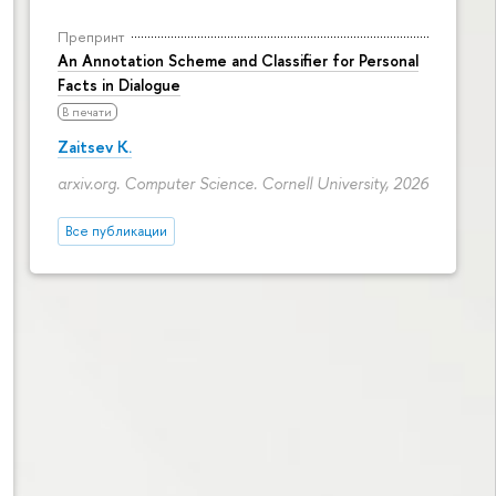
Препринт
An Annotation Scheme and Classifier for Personal
Facts in Dialogue
В печати
Zaitsev K.
arxiv.org. Computer Science. Cornell University, 2026
Все публикации