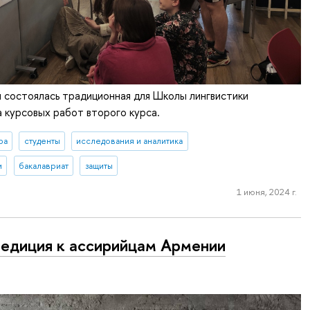
я состоялась традиционная для Школы лингвистики
 курсовых работ второго курса.
ра
студенты
исследования и аналитика
и
бакалавриат
защиты
1 июня, 2024 г.
едиция к ассирийцам Армении