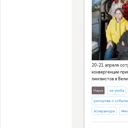
20-21 апреля со
конвергенции при
лингвистов в Вел
Наука
не учеба
репортаж о событи
аспирантура
Меж