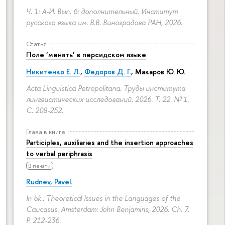
Ч. 1: А-И. Вып. 6: дополнительный. Институт
русского языка им. В.В. Виноградова РАН, 2026.
Статья
Поле ‘менять’ в персидском языке
Никитенко Е. Л.
,
Федоров Д. Г.
,
Макаров Ю. Ю.
Acta Linguistica Petropolitana. Труды института
лингвистических исследований. 2026. Т. 22. № 1.
С. 208-252.
Глава в книге
Participles, auxiliaries and the insertion approaches
to verbal periphrasis
В печати
Rudnev, Pavel.
In bk.: Theoretical Issues in the Languages of the
Caucasus. Amsterdam: John Benjamins, 2026. Ch. 7.
P. 212-236.