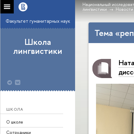
Национальный исследоват
лингвистики
Новости
Факультет гуманитарных наук
Тема «реп
Школа
лингвистики
Ната
дис
ШКОЛА
О школе
Сотрудники