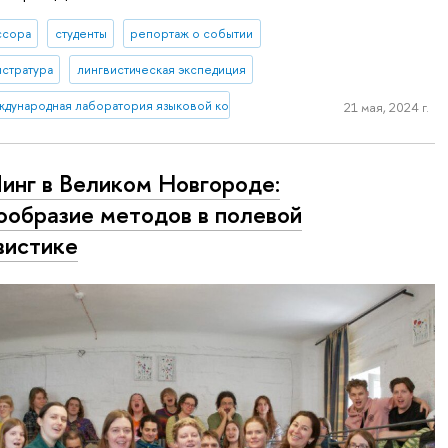
ссора
студенты
репортаж о событии
истратура
лингвистическая экспедиция
дународная лаборатория языковой конвергенции
21 мая, 2024 г.
нг в Великом Новгороде:
ообразие методов в полевой
вистике