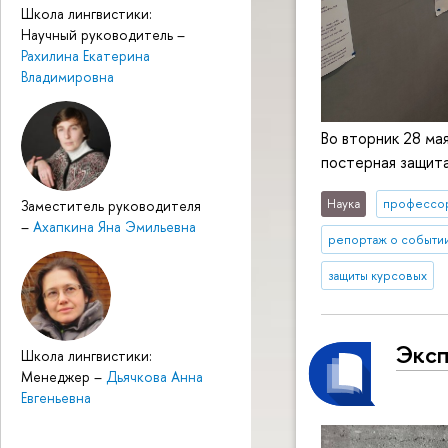
Школа лингвистики:
Научный руководитель
–
Рахилина Екатерина
Владимировна
Во вторник 28 ма
постерная защита
Наука
профессо
Заместитель руководителя
–
Ахапкина Яна Эмильевна
репортаж о событи
защиты курсовых
Эксп
Школа лингвистики:
Менеджер
–
Дьячкова Анна
Евгеньевна