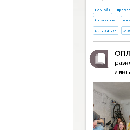
не учеба
профе
бакалавриат
маг
малые языки
Меж
ОПЛи
разн
линг