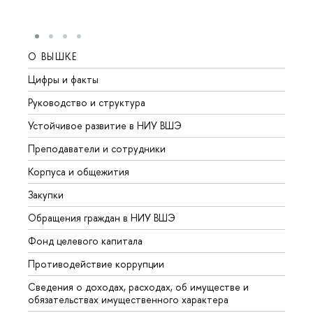
О ВЫШКЕ
ОБР
Цифры и факты
Лице
Руководство и структура
Довуз
Устойчивое развитие в НИУ ВШЭ
Олим
Преподаватели и сотрудники
Прием
Корпуса и общежития
Вышк
Закупки
Прием
Обращения граждан в НИУ ВШЭ
Аспир
Фонд целевого капитала
Допол
Противодействие коррупции
Центр
Сведения о доходах, расходах, об имуществе и
Бизне
обязательствах имущественного характера
Образ