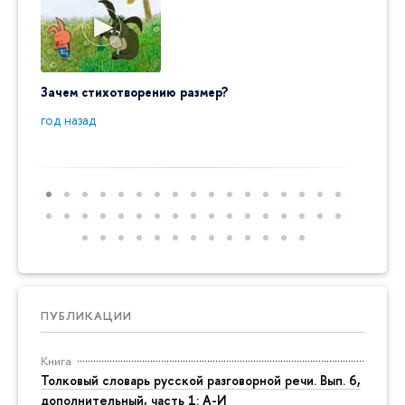
Зачем стихотворению размер?
"Ай да
пробл
год назад
год на
ПУБЛИКАЦИИ
Книга
Толковый словарь русской разговорной речи. Вып. 6,
дополнительный, часть 1: А-И