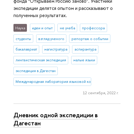
фонда “Открываем Россию заново”. Участники
экспедиции делятся опытом и рассказывают о
полученных результатах.
Наука
идеи и опыт
не учеба
профессора
студенты
взгляд ученого
репортаж о событии
бакалавриат
магистратура
аспирантура
лингвистическая экспедиция
малые языки
экспедиция в Дагестан
Международная лаборатория языковой конвергенции
12 сентября, 2022 г.
Дневник одной экспедиции в
Дагестан