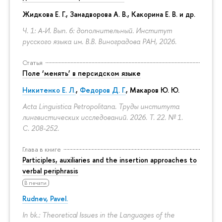
Жидкова Е. Г., Занадворова А. В., Какорина Е. В. и др.
Ч. 1: А-И. Вып. 6: дополнительный. Институт
русского языка им. В.В. Виноградова РАН, 2026.
Статья
Поле ‘менять’ в персидском языке
Никитенко Е. Л.
,
Федоров Д. Г.
,
Макаров Ю. Ю.
Acta Linguistica Petropolitana. Труды института
лингвистических исследований. 2026. Т. 22. № 1.
С. 208-252.
Глава в книге
Participles, auxiliaries and the insertion approaches to
verbal periphrasis
В печати
Rudnev, Pavel.
In bk.: Theoretical Issues in the Languages of the