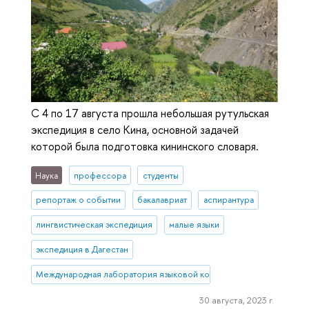
С 4 по 17 августа прошла небольшая рутульская
экспедиция в село Кина, основной задачей
которой была подготовка кининского словаря.
Наука
профессора
студенты
репортаж о событии
бакалавриат
аспирантура
лингвистическая экспедиция
малые языки
экспедиция в Дагестан
Международная лаборатория языковой конвергенции
30 августа, 2023 г.