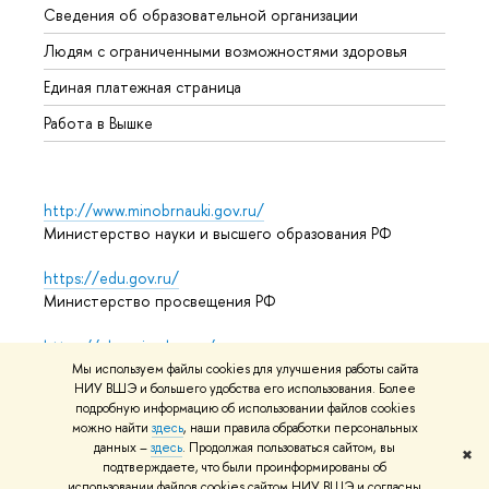
Сведения об образовательной организации
Обрат
Людям с ограниченными возможностями здоровья
Единая платежная страница
Работа в Вышке
http://www.minobrnauki.gov.ru/
Министерство науки и высшего образования РФ
https://edu.gov.ru/
Министерство просвещения РФ
https://elearning.hse.ru/mooc
Массовые открытые онлайн-курсы
Мы используем файлы cookies для улучшения работы сайта
НИУ ВШЭ и большего удобства его использования. Более
подробную информацию об использовании файлов cookies
можно найти
здесь
, наши правила обработки персональных
© НИУ ВШЭ 1993–2026
Адреса и контакты
Условия
данных –
здесь
. Продолжая пользоваться сайтом, вы
✖
подтверждаете, что были проинформированы об
использования материалов
Политика конфиденциальности
использовании файлов cookies сайтом НИУ ВШЭ и согласны