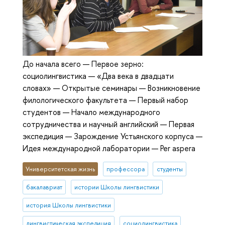
До начала всего — Первое зерно:
социолингвистика — «Два века в двадцати
словах» — Открытые семинары — Возникновение
филологического факультета — Первый набор
студентов — Начало международного
сотрудничества и научный английский — Первая
экспедиция — Зарождение Устьянского корпуса —
Идея международной лаборатории — Per aspera
Университетская жизнь
профессора
студенты
бакалавриат
истории Школы лингвистики
история Школы лингвистики
лингвистическая экспедиция
социолингвистика