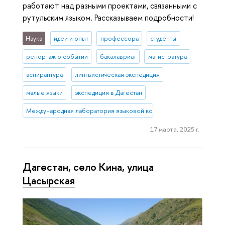
работают над разными проектами, связанными с
рутульским языком. Рассказываем подробности!
Наука
идеи и опыт
профессора
студенты
репортаж о событии
бакалавриат
магистратура
аспирантура
лингвистическая экспедиция
малые языки
экспедиция в Дагестан
Международная лаборатория языковой конвергенции
17 марта, 2025 г.
Дагестан, село Кина, улица
Цасырская