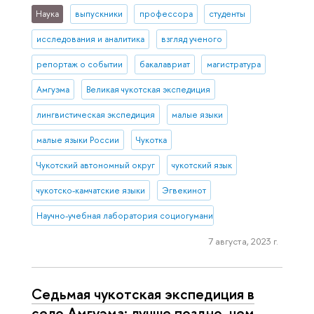
Наука
выпускники
профессора
студенты
исследования и аналитика
взгляд ученого
репортаж о событии
бакалавриат
магистратура
Амгуэма
Великая чукотская экспедиция
лингвистическая экспедиция
малые языки
малые языки России
Чукотка
Чукотский автономный округ
чукотский язык
чукотско-камчатские языки
Эгвекинот
Научно-учебная лаборатория социогуманитарных исследований С
7 августа, 2023 г.
Седьмая чукотская экспедиция в
село Амгуэма: лучше поздно, чем