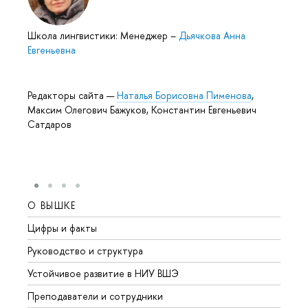
Школа лингвистики: Менеджер
–
Дьячкова Анна
Евгеньевна
Редакторы сайта —
Наталья Борисовна Пименова
,
Максим Олегович Бажуков, Константин Евгеньевич
Сатдаров
О ВЫШКЕ
ОБР
Цифры и факты
Лице
Руководство и структура
Довуз
Устойчивое развитие в НИУ ВШЭ
Олим
Преподаватели и сотрудники
Прием