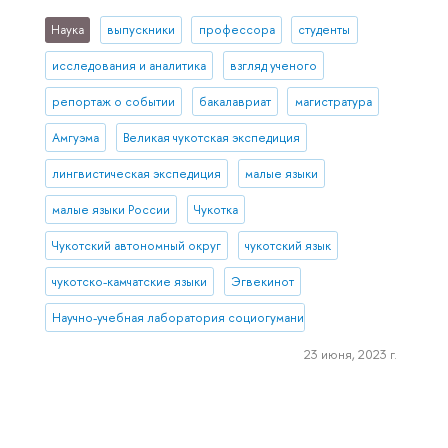
Наука
выпускники
профессора
студенты
исследования и аналитика
взгляд ученого
репортаж о событии
бакалавриат
магистратура
Амгуэма
Великая чукотская экспедиция
лингвистическая экспедиция
малые языки
малые языки России
Чукотка
Чукотский автономный округ
чукотский язык
чукотско-камчатские языки
Эгвекинот
Научно-учебная лаборатория социогуманитарных исследований С
23 июня, 2023 г.