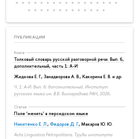
ПУБЛИКАЦИИ
Книга
Толковый словарь русской разговорной речи. Вып. 6,
дополнительный, часть 1: А-И
Жидкова Е. Г., Занадворова А. В., Какорина Е. В. и др.
Ч. 1: А-И. Вып. 6: дополнительный. Институт
русского языка им. В.В. Виноградова РАН, 2026.
Статья
Поле ‘менять’ в персидском языке
Никитенко Е. Л.
,
Федоров Д. Г.
,
Макаров Ю. Ю.
Acta Linguistica Petropolitana. Труды института