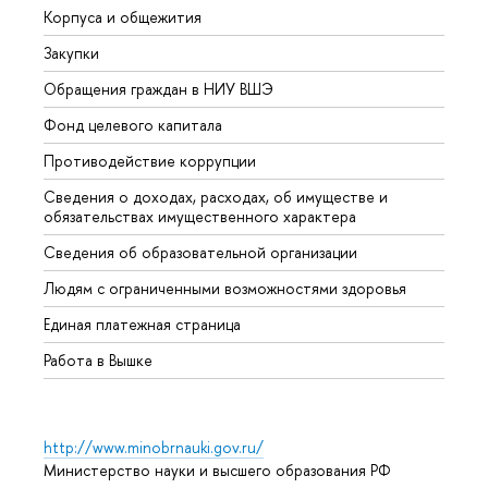
Корпуса и общежития
Вышк
Закупки
Прием
Обращения граждан в НИУ ВШЭ
Аспир
Фонд целевого капитала
Допол
Противодействие коррупции
Центр
Сведения о доходах, расходах, об имуществе и
Бизне
обязательствах имущественного характера
Образ
Сведения об образовательной организации
Обрат
Людям с ограниченными возможностями здоровья
Единая платежная страница
Работа в Вышке
http://www.minobrnauki.gov.ru/
Министерство науки и высшего образования РФ