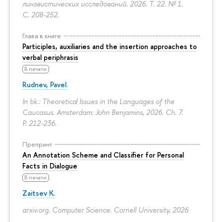
лингвистических исследований. 2026. Т. 22. № 1.
С. 208-252.
Глава в книге
Participles, auxiliaries and the insertion approaches to
verbal periphrasis
В печати
Rudnev, Pavel.
In bk.: Theoretical Issues in the Languages of the
Caucasus. Amsterdam: John Benjamins, 2026. Ch. 7.
P. 212-236.
Препринт
An Annotation Scheme and Classifier for Personal
Facts in Dialogue
В печати
Zaitsev K.
arxiv.org. Computer Science. Cornell University, 2026