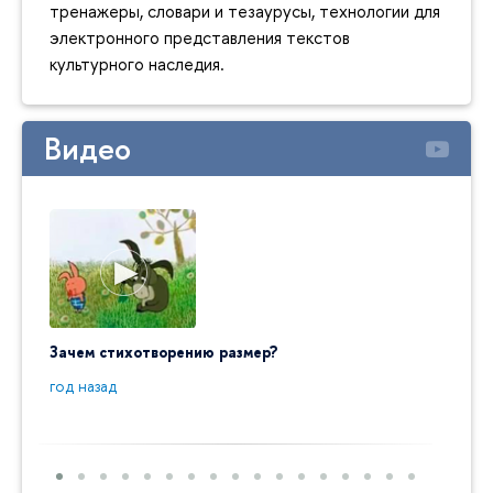
тренажеры, словари и тезаурусы, технологии для
электронного представления текстов
культурного наследия.
Видео
Зачем стихотворению размер?
"Ай да
пробл
год назад
год на