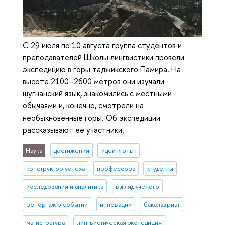
С 29 июля по 10 августа группа студентов и
преподавателей Школы лингвистики провели
экспедицию в горы таджикского Памира. На
высоте 2100–2600 метров они изучали
шугнанский язык, знакомились с местными
обычаями и, конечно, смотрели на
необыкновенные горы. Об экспедиции
рассказывают её участники.
Наука
достижения
идеи и опыт
конструктор успеха
профессора
студенты
исследования и аналитика
взгляд ученого
репортаж о событии
инновации
бакалавриат
магистратура
лингвистическая экспедиция