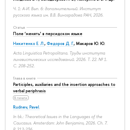
Ч. 1: А-И. Вып. 6: дополнительный. Институт
русского языка им. В.В. Виноградова РАН, 2026.
Статья
Поле ‘менять’ в персидском языке
Никитенко Е. Л.
,
Федоров Д. Г.
,
Макаров Ю. Ю.
Acta Linguistica Petropolitana. Труды института
лингвистических исследований. 2026. Т. 22. № 1.
С. 208-252.
Глава в книге
Participles, auxiliaries and the insertion approaches to
verbal periphrasis
В печати
Rudnev, Pavel.
In bk.: Theoretical Issues in the Languages of the
Caucasus. Amsterdam: John Benjamins, 2026. Ch. 7.
P. 212-236.