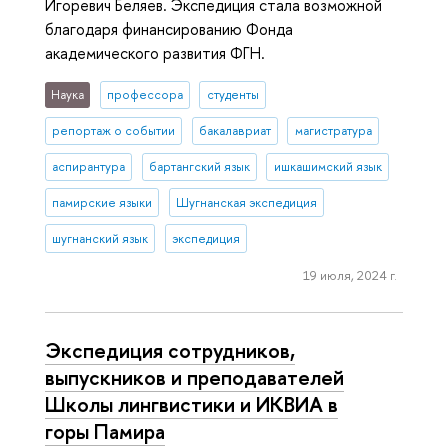
Игоревич Беляев. Экспедиция стала возможной
благодаря финансированию Фонда
академического развития ФГН.
Наука
профессора
студенты
репортаж о событии
бакалавриат
магистратура
аспирантура
бартангский язык
ишкашимский язык
памирские языки
Шугнанская экспедиция
шугнанский язык
экспедиция
19 июля, 2024 г.
Экспедиция сотрудников,
выпускников и преподавателей
Школы лингвистики и ИКВИА в
горы Памира