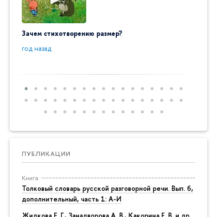
Зачем стихотворению размер?
"Ай да
пробл
год назад
год на
ПУБЛИКАЦИИ
Книга
Толковый словарь русской разговорной речи. Вып. 6,
дополнительный, часть 1: А-И
Жидкова Е. Г., Занадворова А. В., Какорина Е. В. и др.