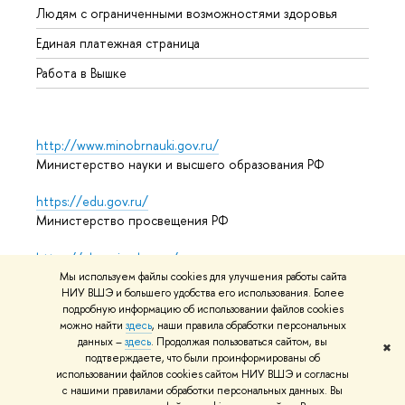
Людям с ограниченными возможностями здоровья
Единая платежная страница
Работа в Вышке
http://www.minobrnauki.gov.ru/
Министерство науки и высшего образования РФ
https://edu.gov.ru/
Министерство просвещения РФ
https://elearning.hse.ru/mooc
Массовые открытые онлайн-курсы
Мы используем файлы cookies для улучшения работы сайта
НИУ ВШЭ и большего удобства его использования. Более
подробную информацию об использовании файлов cookies
можно найти
здесь
, наши правила обработки персональных
© НИУ ВШЭ 1993–2026
Адреса и контакты
Условия
данных –
здесь
. Продолжая пользоваться сайтом, вы
✖
подтверждаете, что были проинформированы об
использования материалов
Политика конфиденциальности
использовании файлов cookies сайтом НИУ ВШЭ и согласны
Карта сайта
с нашими правилами обработки персональных данных. Вы