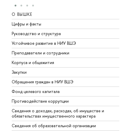
О ВЫШКЕ
ОБР
Цифры и факты
Лице
Руководство и структура
Довуз
Устойчивое развитие в НИУ ВШЭ
Олим
Преподаватели и сотрудники
Прием
Корпуса и общежития
Вышк
Закупки
Прием
Обращения граждан в НИУ ВШЭ
Аспир
Фонд целевого капитала
Допол
Противодействие коррупции
Центр
Сведения о доходах, расходах, об имуществе и
Бизне
обязательствах имущественного характера
Образ
Сведения об образовательной организации
Обрат