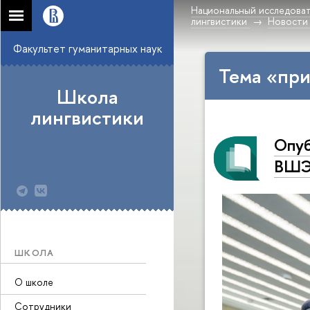
Национальный исследоват
лингвистики
Новости
Факультет гуманитарных наук
Тема «при
Школа
лингвистики
Опуб
ВШЭ 
ШКОЛА
О школе
Сотрудники