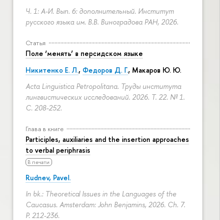
Ч. 1: А-И. Вып. 6: дополнительный. Институт
русского языка им. В.В. Виноградова РАН, 2026.
Статья
Поле ‘менять’ в персидском языке
Никитенко Е. Л.
,
Федоров Д. Г.
,
Макаров Ю. Ю.
Acta Linguistica Petropolitana. Труды института
лингвистических исследований. 2026. Т. 22. № 1.
С. 208-252.
Глава в книге
Participles, auxiliaries and the insertion approaches
to verbal periphrasis
В печати
Rudnev, Pavel.
In bk.: Theoretical Issues in the Languages of the
Caucasus. Amsterdam: John Benjamins, 2026. Ch. 7.
P. 212-236.