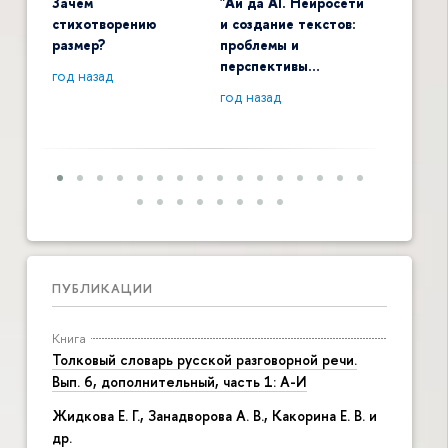
Зачем
"Ай да AI. Нейросети
Digital 
стихотворению
и создание текстов:
общенау
размер?
проблемы и
контекс
перспективы…
год назад
год наза
год назад
ПУБЛИКАЦИИ
Книга
Толковый словарь русской разговорной речи.
Вып. 6, дополнительный, часть 1: А-И
Жидкова Е. Г., Занадворова А. В., Какорина Е. В. и
др.