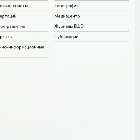
онные советы
Типография
ертаций
Медиацентр
ое развитие
Журналы ВШЭ
гранты
Публикации
учно-информационные