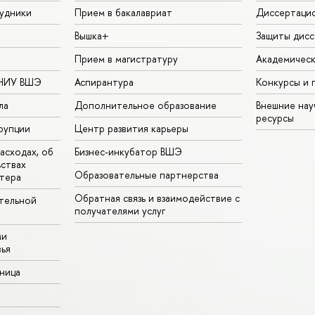
удники
Прием в бакалавриат
Диссертаци
Вышка+
Защиты дисс
Прием в магистратуру
Академическ
 НИУ ВШЭ
Аспирантура
Конкурсы и 
ла
Дополнительное образование
Внешние на
ресурсы
рупции
Центр развития карьеры
асходах, об
Бизнес-инкубатор ВШЭ
ьствах
Образовательные партнерства
тера
Обратная связь и взаимодействие с
тельной
получателями услуг
ми
ья
аница