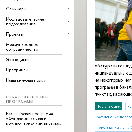
Семинары
Исследовательские
подразделения
Проекты
Международное
сотрудничество
Экспедиции
Абитуриентов жд
Препринты
индивидуальных д
на некоторых нап
Наша книжная полка
программ в бакал
пунктах, касающи
ОБРАЗОВАТЕЛЬНЫЕ
ПРОГРАММЫ
Поступающим
но
Бакалаврская программа
разъяснение новов
«Фундаментальная и
компьютерная лингвистика»
приемная кампания 