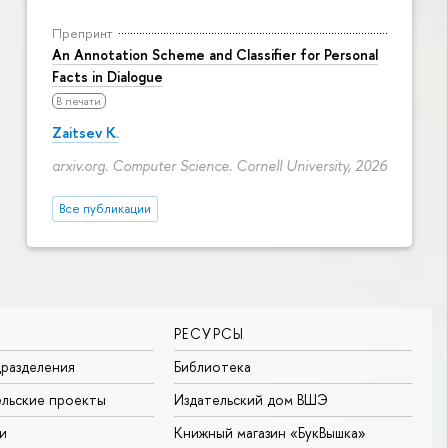
Препринт
An Annotation Scheme and Classifier for Personal
Facts in Dialogue
В печати
Zaitsev K.
arxiv.org. Computer Science. Cornell University, 2026
Все публикации
РЕСУРСЫ
разделения
Библиотека
льские проекты
Издательский дом ВШЭ
и
Книжный магазин «БукВышка»