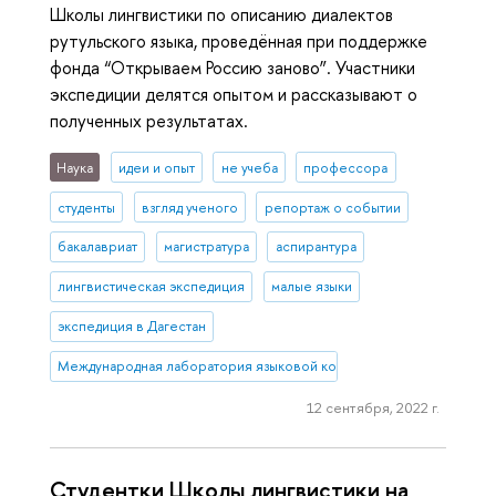
Школы лингвистики по описанию диалектов
рутульского языка, проведённая при поддержке
фонда “Открываем Россию заново”. Участники
экспедиции делятся опытом и рассказывают о
полученных результатах.
Наука
идеи и опыт
не учеба
профессора
студенты
взгляд ученого
репортаж о событии
бакалавриат
магистратура
аспирантура
лингвистическая экспедиция
малые языки
экспедиция в Дагестан
Международная лаборатория языковой конвергенции
12 сентября, 2022 г.
Студентки Школы лингвистики на