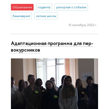
Образование
студенты
репортаж о событии
бакалавриат
летние школы
8 сентября, 2022 г.
Адап­та­ци­он­ная программа для пер­
во­курс­ни­ков