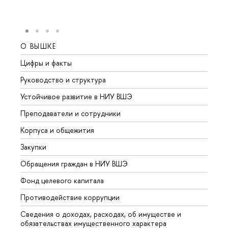
О ВЫШКЕ
ОБР
Цифры и факты
Лице
Руководство и структура
Довуз
Устойчивое развитие в НИУ ВШЭ
Олим
Преподаватели и сотрудники
Прием
Корпуса и общежития
Вышк
Закупки
Прием
Обращения граждан в НИУ ВШЭ
Аспир
Фонд целевого капитала
Допол
Противодействие коррупции
Центр
Сведения о доходах, расходах, об имуществе и
Бизне
обязательствах имущественного характера