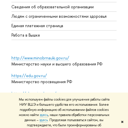
Образ
Сведения об образовательной организации
Обрат
Людям с ограниченными возможностями здоровья
Единая платежная страница
Работа в Вышке
http://www.minobrnauki.gov.ru/
Министерство науки и высшего образования РФ
https://edu.gov.ru/
Министерство просвещения РФ
https://elearning.hse.ru/mooc
Массовые открытые онлайн-курсы
Мы используем файлы cookies для улучшения работы сайта
НИУ ВШЭ и большего удобства его использования. Более
подробную информацию об использовании файлов cookies
можно найти
здесь
, наши правила обработки персональных
© НИУ ВШЭ 1993–2026
Адреса и контакты
Условия
данных –
здесь
. Продолжая пользоваться сайтом, вы
✖
подтверждаете, что были проинформированы об
использования материалов
Политика конфиденциальности