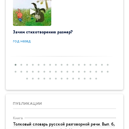
Зачем стихотворению размер?
"Ай да
пробл
год назад
год на
ПУБЛИКАЦИИ
Книга
Толковый словарь русской разговорной речи. Вып. 6,