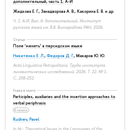
дополнительный, часть 1: А-И
Жидкова Е. Г., Занадворова А. В., Какорина Е. В. и др.
Ч. 1: А-И. Вып. 6: дополнительный. Институт
русского языка им. В.В. Виноградова РАН, 2026.
Статья
Поле ‘менять’ в персидском языке
Никитенко Е. Л.
,
Федоров Д. Г.
,
Макаров Ю. Ю.
Acta Linguistica Petropolitana. Труды института
лингвистических исследований. 2026. Т. 22. № 1.
С. 208-252.
Глава в книге
Participles, auxiliaries and the insertion approaches to
verbal periphrasis
В печати
Rudnev, Pavel.
In bk.: Theoretical Issues in the Languages of the