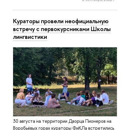
Кураторы провели не­офи­ци­аль­ную
встречу с пер­во­курс­ни­ка­ми Школы
лингвистики
30 августа на территории Дворца Пионеров на
Воробьёвых горах кураторы ФиКЛа встретились