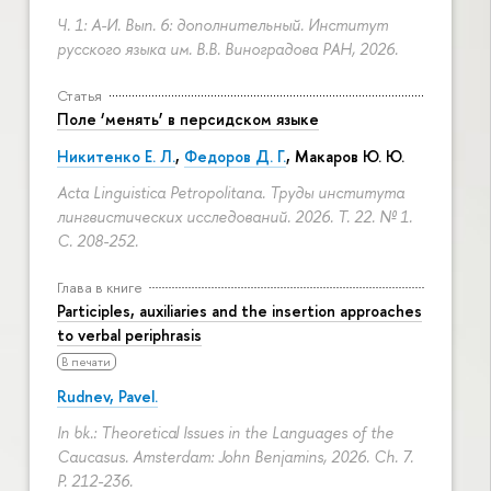
Ч. 1: А-И. Вып. 6: дополнительный. Институт
русского языка им. В.В. Виноградова РАН, 2026.
Статья
Поле ‘менять’ в персидском языке
Никитенко Е. Л.
,
Федоров Д. Г.
,
Макаров Ю. Ю.
Acta Linguistica Petropolitana. Труды института
лингвистических исследований. 2026. Т. 22. № 1.
С. 208-252.
Глава в книге
Participles, auxiliaries and the insertion approaches
to verbal periphrasis
В печати
Rudnev, Pavel.
In bk.: Theoretical Issues in the Languages of the
Caucasus. Amsterdam: John Benjamins, 2026. Ch. 7.
P. 212-236.