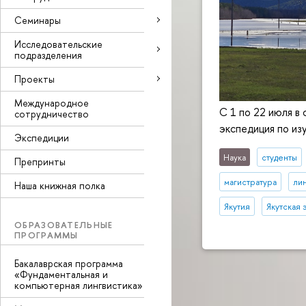
Семинары
Исследовательские
подразделения
Проекты
Международное
С 1 по 22 июля в
сотрудничество
экспедиция по из
Экспедиции
Наука
студенты
Препринты
магистратура
ли
Наша книжная полка
Якутия
Якутская 
ОБРАЗОВАТЕЛЬНЫЕ
ПРОГРАММЫ
Бакалаврская программа
«Фундаментальная и
компьютерная лингвистика»