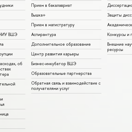
удники
Прием в бакалавриат
Диссертаци
Вышка+
Защиты дисс
Прием в магистратуру
Академическ
 НИУ ВШЭ
Аспирантура
Конкурсы и 
ла
Дополнительное образование
Внешние на
ресурсы
рупции
Центр развития карьеры
асходах, об
Бизнес-инкубатор ВШЭ
ьствах
Образовательные партнерства
тера
Обратная связь и взаимодействие с
тельной
получателями услуг
ми
ья
аница