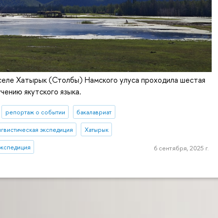
 селе Хатырык (Столбы) Намского улуса проходила шестая
учению якутского языка.
репортаж о событии
бакалавриат
нгвистическая экспедиция
Хатырык
экспедиция
6 сентября, 2025 г.