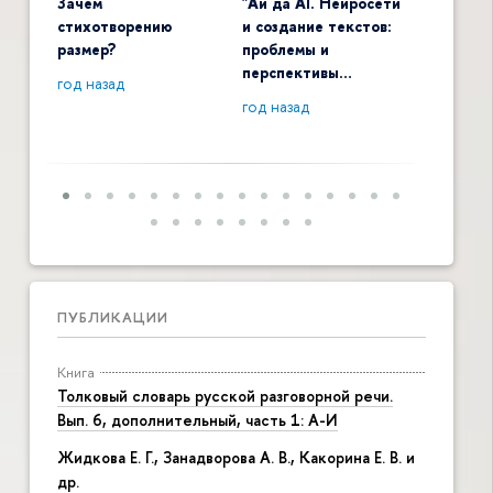
Зачем
"Ай да AI. Нейросети
Digital 
стихотворению
и создание текстов:
общенау
размер?
проблемы и
контекс
перспективы…
год назад
год наза
год назад
ПУБЛИКАЦИИ
Книга
Толковый словарь русской разговорной речи.
Вып. 6, дополнительный, часть 1: А-И
Жидкова Е. Г., Занадворова А. В., Какорина Е. В. и
др.