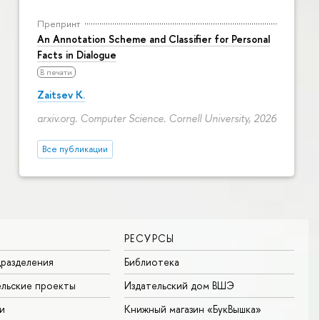
Препринт
An Annotation Scheme and Classifier for Personal
Facts in Dialogue
В печати
Zaitsev K.
arxiv.org. Computer Science. Cornell University, 2026
Все публикации
РЕСУРСЫ
разделения
Библиотека
льские проекты
Издательский дом ВШЭ
и
Книжный магазин «БукВышка»