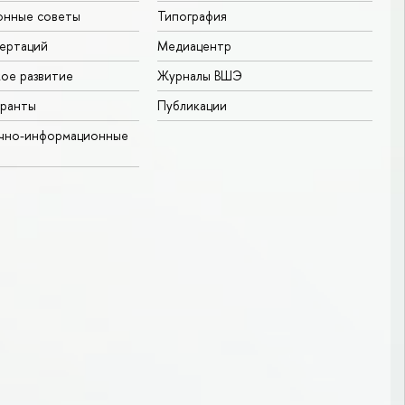
онные советы
Типография
ертаций
Медиацентр
ое развитие
Журналы ВШЭ
гранты
Публикации
учно-информационные