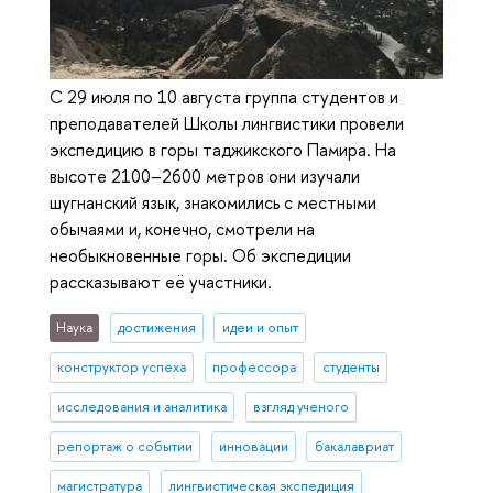
С 29 июля по 10 августа группа студентов и
преподавателей Школы лингвистики провели
экспедицию в горы таджикского Памира. На
высоте 2100–2600 метров они изучали
шугнанский язык, знакомились с местными
обычаями и, конечно, смотрели на
необыкновенные горы. Об экспедиции
рассказывают её участники.
Наука
достижения
идеи и опыт
конструктор успеха
профессора
студенты
исследования и аналитика
взгляд ученого
репортаж о событии
инновации
бакалавриат
магистратура
лингвистическая экспедиция