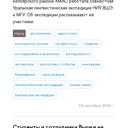
Белоярского района ХМАО работала совместная
Уральская лингвистическая экспедиция НИУ ВШЭ
и МГУ. Об экспедиции рассказывают её
участники.
Наука
достижения
идеи и опыт
конструктор успеха
профессора
студенты
исследования и аналитика
взгляд ученого
экспертиза
репортаж о событии
инновации
бакалавриат
магистратура
лингвистическая экспедиция
малые языки
Хантыйская экспедиция
10 сентября, 2019 г.
Студенты и сотрудники Вышки на