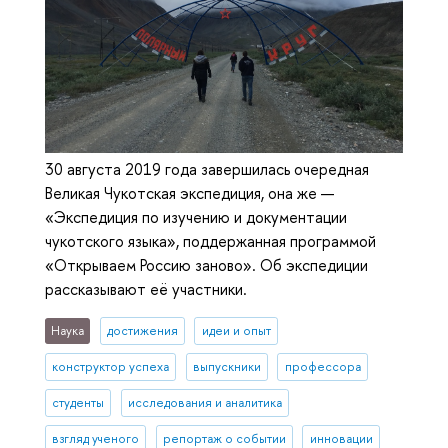
30 августа 2019 года завершилась очередная
Великая Чукотская экспедиция, она же —
«Экспедиция по изучению и документации
чукотского языка», поддержанная программой
«Открываем Россию заново». Об экспедиции
рассказывают её участники.
Наука
достижения
идеи и опыт
конструктор успеха
выпускники
профессора
студенты
исследования и аналитика
взгляд ученого
репортаж о событии
инновации