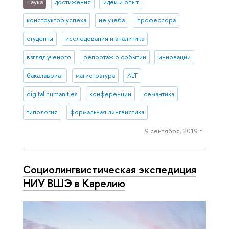
Наука
достижения
идеи и опыт
конструктор успеха
не учеба
профессора
студенты
исследования и аналитика
взгляд ученого
репортаж о событии
инновации
бакалавриат
магистратура
ALT
digital humanities
конференции
семантика
типология
формальная лингвистика
9 сентября, 2019 г.
Социолингвистическая экспедиция
НИУ ВШЭ в Карелию