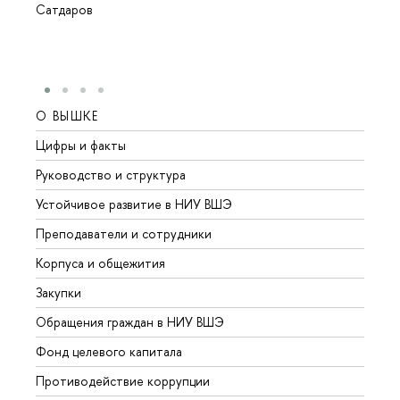
Сатдаров
О ВЫШКЕ
ОБР
Цифры и факты
Лице
Руководство и структура
Довуз
Устойчивое развитие в НИУ ВШЭ
Олим
Преподаватели и сотрудники
Прием
Корпуса и общежития
Вышк
Закупки
Прием
Обращения граждан в НИУ ВШЭ
Аспир
Фонд целевого капитала
Допол
Противодействие коррупции
Центр