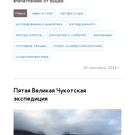
впечатлениях от Вышки.
Наука
идеи и опыт
профессора
исследования и аналитика
взгляд ученого
мастер-классы
репортаж о событии
инновации
гостевые лекции
психо- и нейролингвистика
социолингвистика
20 сентября, 2019 г.
Пятая Великая Чукотская
экспедиция