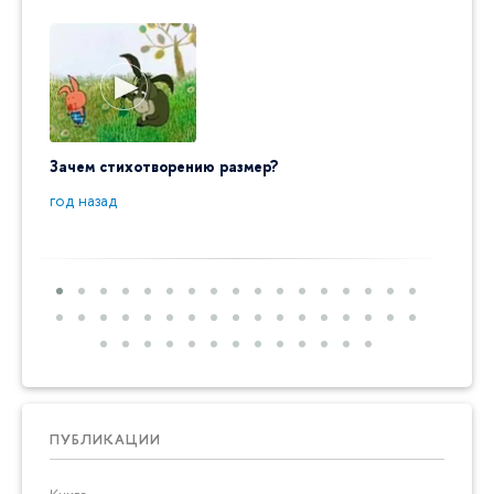
Зачем стихотворению размер?
"Ай да
пробл
год назад
год на
ПУБЛИКАЦИИ