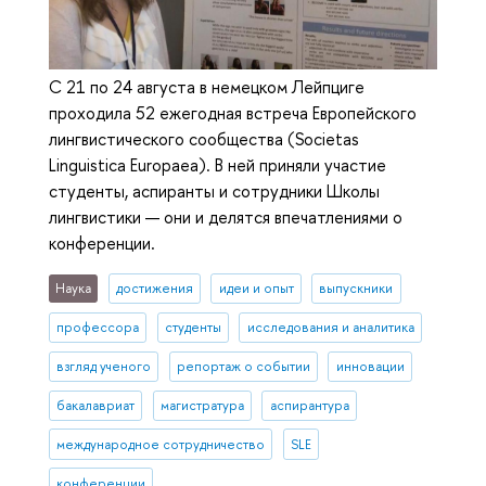
С 21 по 24 августа в немецком Лейпциге
проходила 52 ежегодная встреча Европейского
лингвистического сообщества (Societas
Linguistica Europaea). В ней приняли участие
студенты, аспиранты и сотрудники Школы
лингвистики — они и делятся впечатлениями о
конференции.
Наука
достижения
идеи и опыт
выпускники
профессора
студенты
исследования и аналитика
взгляд ученого
репортаж о событии
инновации
бакалавриат
магистратура
аспирантура
международное сотрудничество
SLE
конференции