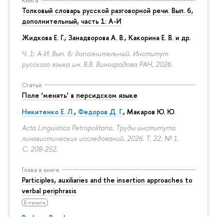
Книга
Толковый словарь русской разговорной речи. Вып. 6,
дополнительный, часть 1: А-И
Жидкова Е. Г., Занадворова А. В., Какорина Е. В. и др.
Ч. 1: А-И. Вып. 6: дополнительный. Институт
русского языка им. В.В. Виноградова РАН, 2026.
Статья
Поле ‘менять’ в персидском языке
Никитенко Е. Л.
,
Федоров Д. Г.
,
Макаров Ю. Ю.
Acta Linguistica Petropolitana. Труды института
лингвистических исследований. 2026. Т. 22. № 1.
С. 208-252.
Глава в книге
Participles, auxiliaries and the insertion approaches to
verbal periphrasis
В печати