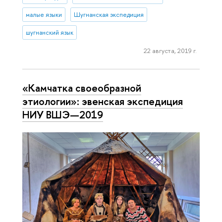
малые языки
Шугнанская экспедиция
шугнанский язык
22 августа, 2019 г.
«Камчатка свое­об­раз­ной
этиологии»: эвенская экспедиция
НИУ ВШЭ—2019