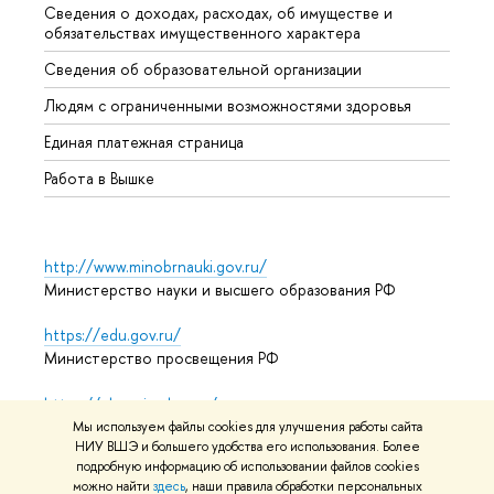
Сведения о доходах, расходах, об имуществе и
Бизне
обязательствах имущественного характера
Образ
Сведения об образовательной организации
Обрат
Людям с ограниченными возможностями здоровья
Единая платежная страница
Работа в Вышке
http://www.minobrnauki.gov.ru/
Министерство науки и высшего образования РФ
https://edu.gov.ru/
Министерство просвещения РФ
https://elearning.hse.ru/mooc
Массовые открытые онлайн-курсы
Мы используем файлы cookies для улучшения работы сайта
НИУ ВШЭ и большего удобства его использования. Более
подробную информацию об использовании файлов cookies
можно найти
здесь
, наши правила обработки персональных