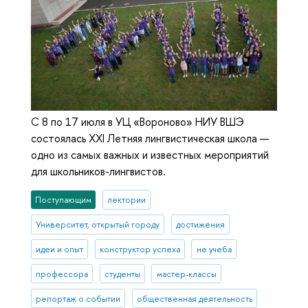
С 8 по 17 июля в УЦ «Вороново» НИУ ВШЭ
состоялась XXI Летняя лингвистическая школа —
одно из самых важных и известных мероприятий
для школьников-лингвистов.
Поступающим
лектории
Университет, открытый городу
достижения
идеи и опыт
конструктор успеха
не учеба
профессора
студенты
мастер-классы
репортаж о событии
общественная деятельность