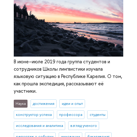
В июне–июле 2019 года группа студентов и
сотрудников Школы лингвистики изучала
языковую ситуацию в Республике Карелия. О том,
как прошла экспедиция, рассказывают её
участники.
Наука
достижения
идеи и опыт
конструктор успеха
профессора
студенты
исследования и аналитика
взгляд ученого
репортаж о событии
инновации
бакалавриат