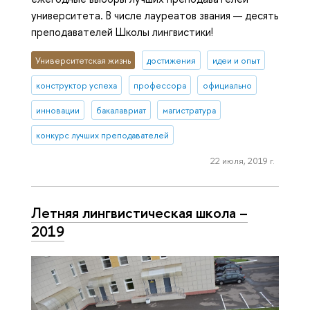
университета. В числе лауреатов звания — десять
преподавателей Школы лингвистики!
Университетская жизнь
достижения
идеи и опыт
конструктор успеха
профессора
официально
инновации
бакалавриат
магистратура
конкурс лучших преподавателей
22 июля, 2019 г.
Летняя линг­ви­сти­че­ская школа –
2019