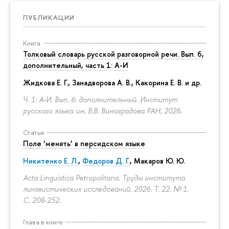
ПУБЛИКАЦИИ
Книга
Толковый словарь русской разговорной речи. Вып. 6,
дополнительный, часть 1: А-И
Жидкова Е. Г., Занадворова А. В., Какорина Е. В. и др.
Ч. 1: А-И. Вып. 6: дополнительный. Институт
русского языка им. В.В. Виноградова РАН, 2026.
Статья
Поле ‘менять’ в персидском языке
Никитенко Е. Л.
,
Федоров Д. Г.
,
Макаров Ю. Ю.
Acta Linguistica Petropolitana. Труды института
лингвистических исследований. 2026. Т. 22. № 1.
С. 208-252.
Глава в книге