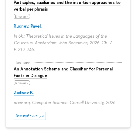
Participles, auxiliaries and the insertion approaches to
verbal periphrasis
В печати
Rudnev, Pavel.
In bk.: Theoretical Issues in the Languages of the
Caucasus. Amsterdam: John Benjamins, 2026. Ch. 7.
P. 212-236.
Препринт
An Annotation Scheme and Classifier for Personal
Facts in Dialogue
В печати
Zaitsev K.
arxiv.org. Computer Science. Cornell University, 2026
Все публикации