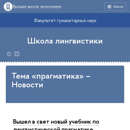
Высшая школа экономики
Меню
Факультет гуманитарных наук
Школа лингвистики
Тема «прагматика» –
Новости
Вышел в свет новый учебник по
линг­ви­сти­че­ской прагматике