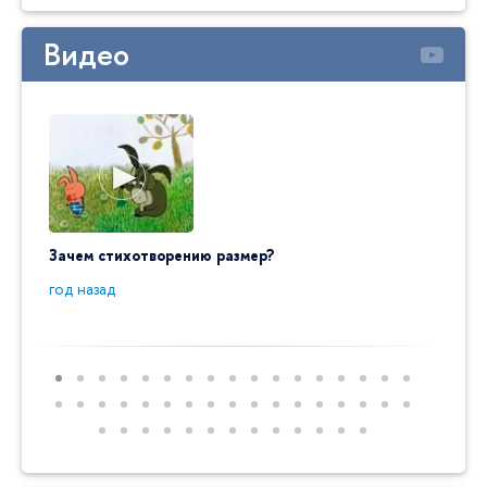
Видео
Зачем стихотворению размер?
"Ай да
пробл
год назад
год на