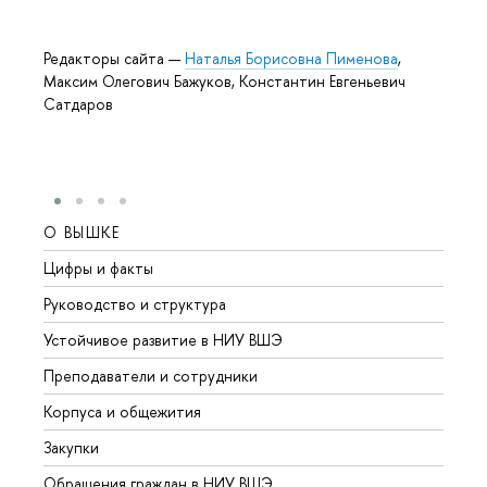
Редакторы сайта —
Наталья Борисовна Пименова
,
Максим Олегович Бажуков, Константин Евгеньевич
Сатдаров
О ВЫШКЕ
ОБР
Цифры и факты
Лице
Руководство и структура
Довуз
Устойчивое развитие в НИУ ВШЭ
Олим
Преподаватели и сотрудники
Прием
Корпуса и общежития
Вышк
Закупки
Прием
Обращения граждан в НИУ ВШЭ
Аспир