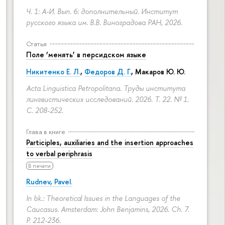
Ч. 1: А-И. Вып. 6: дополнительный. Институт
русского языка им. В.В. Виноградова РАН, 2026.
Статья
Поле ‘менять’ в персидском языке
Никитенко Е. Л.
,
Федоров Д. Г.
,
Макаров Ю. Ю.
Acta Linguistica Petropolitana. Труды института
лингвистических исследований. 2026. Т. 22. № 1.
С. 208-252.
Глава в книге
Participles, auxiliaries and the insertion approaches
to verbal periphrasis
В печати
Rudnev, Pavel.
In bk.: Theoretical Issues in the Languages of the
Caucasus. Amsterdam: John Benjamins, 2026. Ch. 7.
P. 212-236.