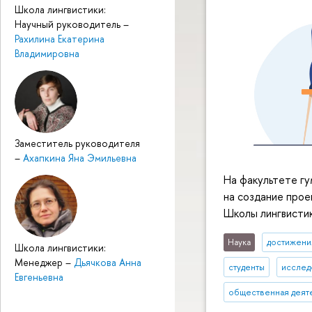
Школа лингвистики:
Научный руководитель
–
Рахилина Екатерина
Владимировна
Заместитель руководителя
–
Ахапкина Яна Эмильевна
На факультете гу
на создание прое
Школы лингвистик
Наука
достижени
Школа лингвистики:
Менеджер
–
Дьячкова Анна
студенты
исслед
Евгеньевна
общественная деят