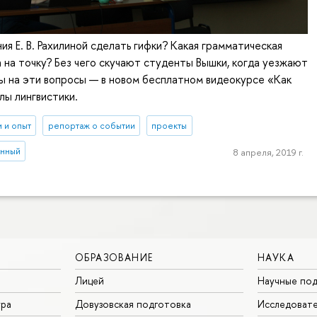
ия Е. В. Рахилиной сделать гифки? Какая грамматическая
 на точку? Без чего скучают студенты Вышки, когда уезжают
ы на эти вопросы — в новом бесплатном видеокурсе «Как
ы лингвистики.
и и опыт
репортаж о событии
проекты
анный
8 апреля, 2019 г.
ОБРАЗОВАНИЕ
НАУКА
Лицей
Научные под
ура
Довузовская подготовка
Исследовате