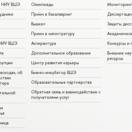
в НИУ ВШЭ
Олимпиады
Мониторинг
удники
Прием в бакалавриат
Диссертаци
Вышка+
Защиты дисс
Прием в магистратуру
Академическ
 НИУ ВШЭ
Аспирантура
Конкурсы и 
ла
Дополнительное образование
Внешние на
ресурсы
рупции
Центр развития карьеры
асходах, об
Бизнес-инкубатор ВШЭ
ьствах
Образовательные партнерства
тера
Обратная связь и взаимодействие с
тельной
получателями услуг
ми
ья
аница