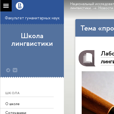
Национальный исследоват
лингвистики
Новости
Факультет гуманитарных наук
Тема «про
Школа
лингвистики
Лабо
линг
ШКОЛА
О школе
Сотрудники