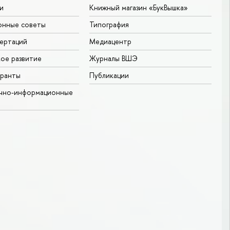
и
Книжный магазин «БукВышка»
онные советы
Типография
ертаций
Медиацентр
ое развитие
Журналы ВШЭ
гранты
Публикации
учно-информационные