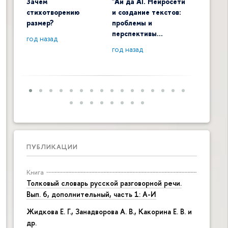
Зачем
"Ай да AI. Нейросети
Digital 
стихотворению
и создание текстов:
общенау
размер?
проблемы и
контекс
перспективы…
год назад
год наза
год назад
ПУБЛИКАЦИИ
Книга
Толковый словарь русской разговорной речи.
Вып. 6, дополнительный, часть 1: А-И
Жидкова Е. Г., Занадворова А. В., Какорина Е. В. и
др.