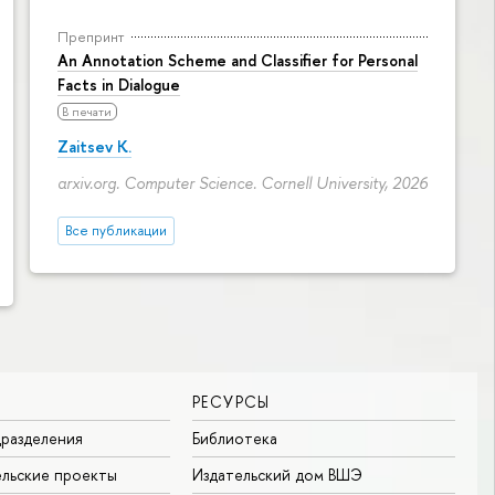
Препринт
An Annotation Scheme and Classifier for Personal
Facts in Dialogue
В печати
Zaitsev K.
arxiv.org. Computer Science. Cornell University, 2026
Все публикации
РЕСУРСЫ
разделения
Библиотека
льские проекты
Издательский дом ВШЭ