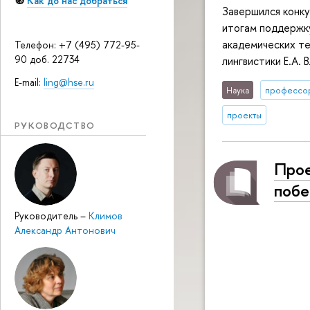
🧭
Как до нас добраться
Завершился конку
итогам поддержк
академических т
Телефон: +7 (495) 772-95-
90 доб. 22734
лингвистики Е.А. 
E-mail:
ling@hse.ru
Наука
профессо
проекты
РУКОВОДСТВО
Прое
побе
Руководитель
–
Климов
Александр Антонович