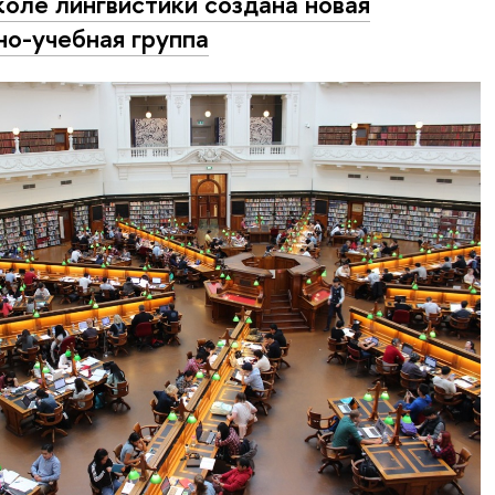
оле лингвистики создана новая
но-учебная группа