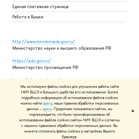
Единая платежная страница
Работа в Вышке
http://www.minobrnauki.gov.ru/
Министерство науки и высшего образования РФ
https://edu.gov.ru/
Министерство просвещения РФ
https://elearning.hse.ru/mooc
Массовые открытые онлайн-курсы
Мы используем файлы cookies для улучшения работы сайта
НИУ ВШЭ и большего удобства его использования. Более
подробную информацию об использовании файлов cookies
можно найти
здесь
, наши правила обработки персональных
© НИУ ВШЭ 1993–2026
Адреса и контакты
Условия
данных –
здесь
. Продолжая пользоваться сайтом, вы
✖
подтверждаете, что были проинформированы об
использования материалов
Политика конфиденциальности
использовании файлов cookies сайтом НИУ ВШЭ и согласны
Карта сайта
с нашими правилами обработки персональных данных. Вы
можете отключить файлы cookies в настройках Вашего
Редактору
браузера.