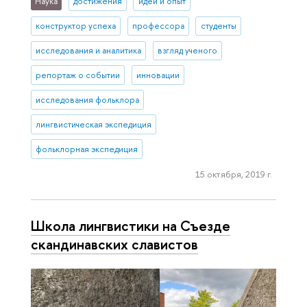
Наука
достижения
идеи и опыт
конструктор успеха
профессора
студенты
исследования и аналитика
взгляд ученого
репортаж о событии
инновации
исследования фольклора
лингвистическая экспедиция
фольклорная экспедиция
15 октября, 2019 г.
Школа лингвистики на Съезде
скан­ди­нав­ских славистов