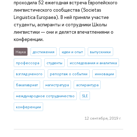
проходила 52 ежегодная встреча Европейского
лингвистического сообщества (Societas
Linguistica Europaea). В ней приняли участие
студенты, аспиранты и сотрудники Школы
лингвистики — они и делятся впечатлениями о
конференции.
Наука
достижения
идеи и опыт
выпускники
профессора
студенты
исследования и аналитика
взгляд ученого
репортаж о событии
инновации
бакалавриат
магистратура
аспирантура
международное сотрудничество
SLE
конференции
12 сентября, 2019 г.