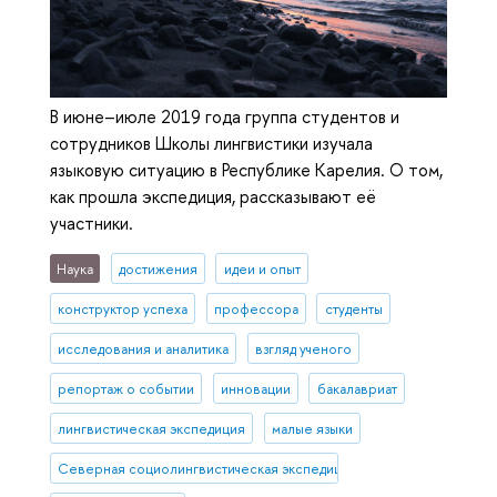
В июне–июле 2019 года группа студентов и
сотрудников Школы лингвистики изучала
языковую ситуацию в Республике Карелия. О том,
как прошла экспедиция, рассказывают её
участники.
Наука
достижения
идеи и опыт
конструктор успеха
профессора
студенты
исследования и аналитика
взгляд ученого
репортаж о событии
инновации
бакалавриат
лингвистическая экспедиция
малые языки
Северная социолингвистическая экспедиция