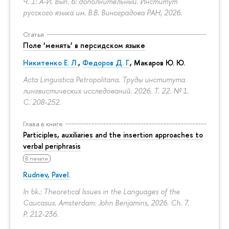
Ч. 1: А-И. Вып. 6: дополнительный. Институт
русского языка им. В.В. Виноградова РАН, 2026.
Статья
Поле ‘менять’ в персидском языке
Никитенко Е. Л.
,
Федоров Д. Г.
,
Макаров Ю. Ю.
Acta Linguistica Petropolitana. Труды института
лингвистических исследований. 2026. Т. 22. № 1.
С. 208-252.
Глава в книге
Participles, auxiliaries and the insertion approaches to
verbal periphrasis
В печати
Rudnev, Pavel.
In bk.: Theoretical Issues in the Languages of the
Caucasus. Amsterdam: John Benjamins, 2026. Ch. 7.
P. 212-236.