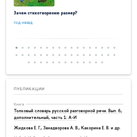
Зачем стихотворению размер?
"Ай да
пробл
год назад
год на
ПУБЛИКАЦИИ
Книга
Толковый словарь русской разговорной речи. Вып. 6,
дополнительный, часть 1: А-И
Жидкова Е. Г., Занадворова А. В., Какорина Е. В. и др.