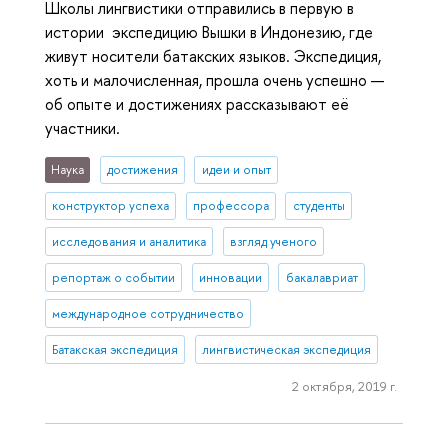
Школы лингвистики отправились в первую в
истории экспедицию Вышки в Индонезию, где
живут носители батакских языков. Экспедиция,
хоть и малочисленная, прошла очень успешно —
об опыте и достижениях рассказывают её
участники.
Наука
достижения
идеи и опыт
конструктор успеха
профессора
студенты
исследования и аналитика
взгляд ученого
репортаж о событии
инновации
бакалавриат
международное сотрудничество
Батакская экспедиция
лингвистическая экспедиция
2 октября, 2019 г.