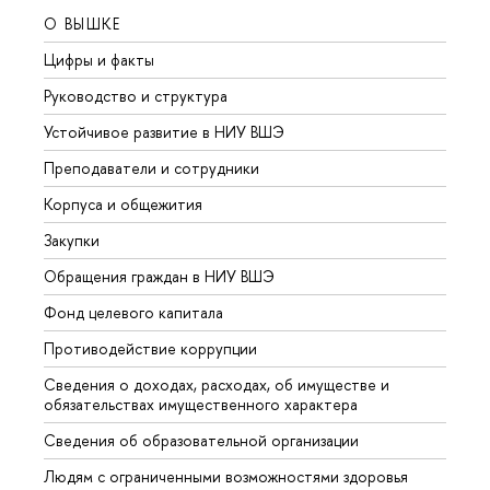
О ВЫШКЕ
ОБР
Цифры и факты
Лице
Руководство и структура
Довуз
Устойчивое развитие в НИУ ВШЭ
Олим
Преподаватели и сотрудники
Прием
Корпуса и общежития
Вышк
Закупки
Прием
Обращения граждан в НИУ ВШЭ
Аспир
Фонд целевого капитала
Допол
Противодействие коррупции
Центр
Сведения о доходах, расходах, об имуществе и
Бизне
обязательствах имущественного характера
Образ
Сведения об образовательной организации
Обрат
Людям с ограниченными возможностями здоровья