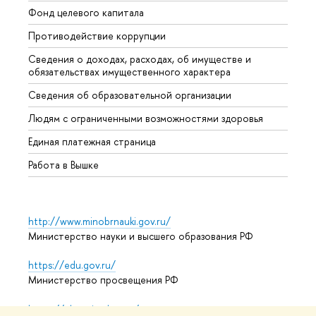
Фонд целевого капитала
Допол
Противодействие коррупции
Центр
Сведения о доходах, расходах, об имуществе и
Бизне
обязательствах имущественного характера
Образ
Сведения об образовательной организации
Обрат
Людям с ограниченными возможностями здоровья
Единая платежная страница
Работа в Вышке
http://www.minobrnauki.gov.ru/
Министерство науки и высшего образования РФ
https://edu.gov.ru/
Министерство просвещения РФ
https://elearning.hse.ru/mooc