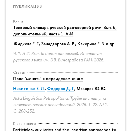
ПУБЛИКАЦИИ
Книга
Толковый словарь русской разговорной речи. Вып. 6,
дополнительный, часть 1: А-И
Жидкова Е. Г., Занадворова А. В., Какорина Е. В. и др.
Ч. 1: А-И. Вып. 6: дополнительный. Институт
русского языка им. В.В. Виноградова РАН, 2026.
Статья
Поле ‘менять’ в персидском языке
Никитенко Е. Л.
,
Федоров Д. Г.
,
Макаров Ю. Ю.
Acta Linguistica Petropolitana. Труды института
лингвистических исследований. 2026. Т. 22. № 1.
С. 208-252.
Глава в книге
Participles, auxiliaries and the insertion approaches to