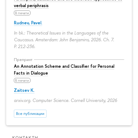
verbal periphrasis
В печати
Rudnev, Pavel.
In bk.: Theoretical Issues in the Languages of the
Caucasus. Amsterdam: John Benjamins, 2026. Ch. 7.
P. 212-236.
Препринт
An Annotation Scheme and Classifier for Personal
Facts in Dialogue
В печати
Zaitsev K.
arxiv.org. Computer Science. Cornell University, 2026
Все публикации
КОНТАКТЫ