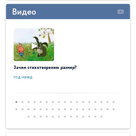
Видео
Зачем стихотворению размер?
"Ай да
пробл
год назад
год на