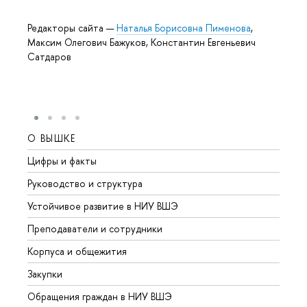
Редакторы сайта —
Наталья Борисовна Пименова
,
Максим Олегович Бажуков, Константин Евгеньевич
Сатдаров
О ВЫШКЕ
ОБР
Цифры и факты
Лице
Руководство и структура
Довуз
Устойчивое развитие в НИУ ВШЭ
Олим
Преподаватели и сотрудники
Прием
Корпуса и общежития
Вышк
Закупки
Прием
Обращения граждан в НИУ ВШЭ
Аспир