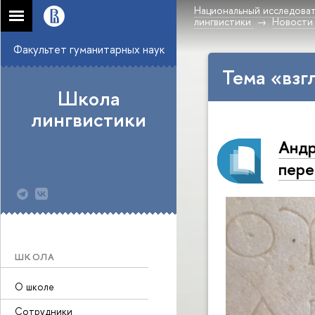
Национальный исследоват
лингвистики
Новости
Факультет гуманитарных наук
Тема «взг
Школа
лингвистики
Андр
пере
ШКОЛА
О школе
Сотрудники