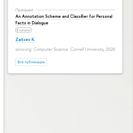
Препринт
An Annotation Scheme and Classifier for Personal
Facts in Dialogue
В печати
Zaitsev K.
arxiv.org. Computer Science. Cornell University, 2026
Все публикации