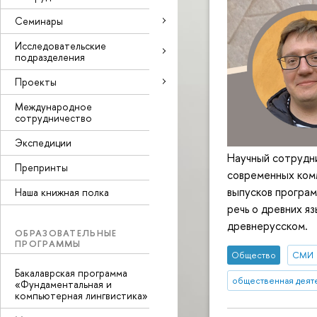
Семинары
Исследовательские
подразделения
Проекты
Международное
сотрудничество
Экспедиции
Научный сотрудн
Препринты
современных комм
выпусков програм
Наша книжная полка
речь о древних я
древнерусском.
ОБРАЗОВАТЕЛЬНЫЕ
ПРОГРАММЫ
Общество
СМИ
Бакалаврская программа
общественная деят
«Фундаментальная и
компьютерная лингвистика»