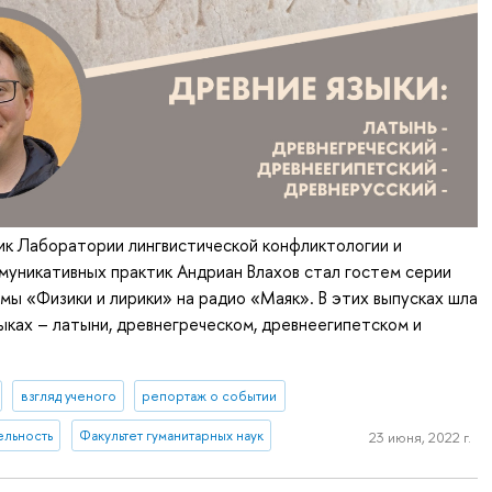
ик Лаборатории лингвистической конфликтологии и
уникативных практик Андриан Влахов стал гостем серии
мы «Физики и лирики» на радио «Маяк». В этих выпусках шла
зыках – латыни, древнегреческом, древнеегипетском и
взгляд ученого
репортаж о событии
ельность
Факультет гуманитарных наук
23 июня, 2022 г.