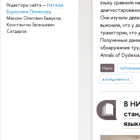
языку сравнили н
Редакторы сайта —
Наталья
диагностированно
Борисовна Пименова
,
Они изучили движе
Максим Олегович Бажуков,
выяснили, что у 
Константин Евгеньевич
Сатдаров
траектории, что 
Полученные данн
обнаружения тру
Annals of Dyslexia
Наука
публикаци
взгляд ученого
В НИ
стан
язык