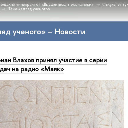
ельский университет «Высшая школа экономики»
Факультет гу
Тема «взгляд ученого»
ляд ученого» – Новости
иан Влахов принял участие в серии
дач на радио «Маяк»