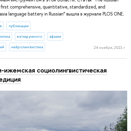
first comprehensive, quantitative, standardized, and
sia language battery in Russian” вышла в журнале PLOS ONE.
я
публикации
литика
взгляд ученого
афазия
гий
нейролингвистика
24 ноября, 2021 г.
-ижемская со­цио­линг­ви­сти­че­ская
едиция