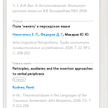
Ч. 1: А-И. Вып. 6: дополнительный. Институт
русского языка им. В.В. Виноградова РАН, 2026.
Статья
Поле ‘менять’ в персидском языке
Никитенко Е. Л.
,
Федоров Д. Г.
,
Макаров Ю. Ю.
Acta Linguistica Petropolitana. Труды института
лингвистических исследований. 2026. Т. 22. № 1.
С. 208-252.
Глава в книге
Participles, auxiliaries and the insertion approaches
to verbal periphrasis
В печати
Rudnev, Pavel.
In bk.: Theoretical Issues in the Languages of the
Caucasus. Amsterdam: John Benjamins, 2026. Ch. 7.
P. 212-236.