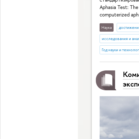
Aphasia Test: The 
computerized apha
Наука
достижени
исследования и ана
Год науки и техноло
Коми
эксп