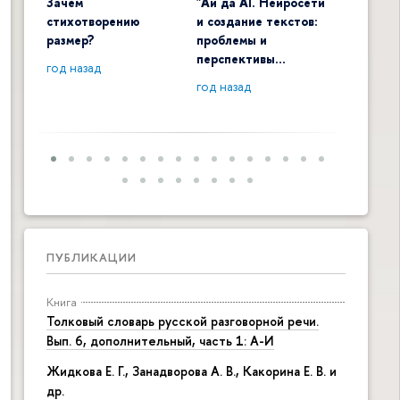
Зачем
"Ай да AI. Нейросети
Digital 
стихотворению
и создание текстов:
общенау
размер?
проблемы и
контекс
перспективы…
год назад
год наза
год назад
ПУБЛИКАЦИИ
Книга
Толковый словарь русской разговорной речи.
Вып. 6, дополнительный, часть 1: А-И
Жидкова Е. Г., Занадворова А. В., Какорина Е. В. и
др.