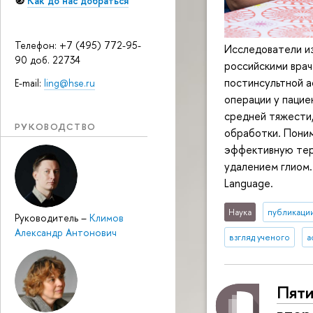
🧭
Как до нас добраться
Телефон: +7 (495) 772-95-
Исследователи из
90 доб. 22734
российскими вра
постинсультной а
E-mail:
ling@hse.ru
операции у пацие
средней тяжести
РУКОВОДСТВО
обработки. Поним
эффективную тер
удалением глиом.
Language.
Наука
публикаци
Руководитель
–
Климов
Александр Антонович
взгляд ученого
а
Пяти