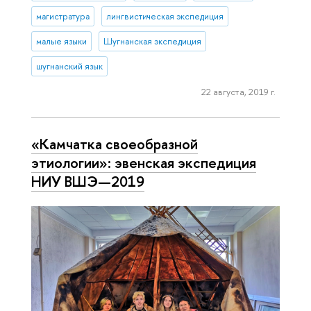
магистратура
лингвистическая экспедиция
малые языки
Шугнанская экспедиция
шугнанский язык
22 августа, 2019 г.
«Камчатка свое­об­раз­ной
этиологии»: эвенская экспедиция
НИУ ВШЭ—2019