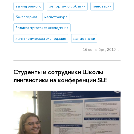
взгляд ученого
репортаж о событии
инновации
бакалавриат
магистратура
Великая чукотская экспедиция
лингвистическая экспедиция
малые языки
16 сентября, 2019 г.
Студенты и сотрудники Школы
лингвистики на конференции SLE