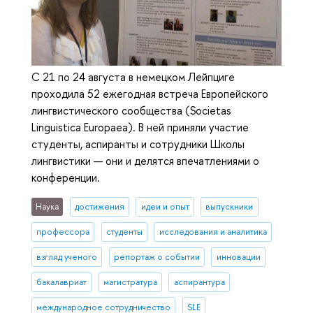
С 21 по 24 августа в немецком Лейпциге
проходила 52 ежегодная встреча Европейского
лингвистического сообщества (Societas
Linguistica Europaea). В ней приняли участие
студенты, аспиранты и сотрудники Школы
лингвистики — они и делятся впечатлениями о
конференции.
Наука
достижения
идеи и опыт
выпускники
профессора
студенты
исследования и аналитика
взгляд ученого
репортаж о событии
инновации
бакалавриат
магистратура
аспирантура
международное сотрудничество
SLE