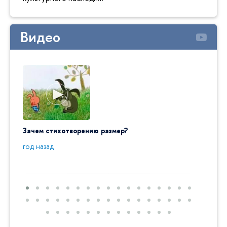
Видео
Зачем стихотворению размер?
"Ай да
пробл
год назад
год на