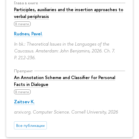
Глава в книге
Participles, auxiliaries and the insertion approaches to
verbal periphrasis
В печати
Rudnev, Pavel.
In bk.: Theoretical Issues in the Languages of the
Caucasus. Amsterdam: John Benjamins, 2026. Ch. 7.
P. 212-236.
Препринт
An Annotation Scheme and Classifier for Personal
Facts in Dialogue
В печати
Zaitsev K.
arxiv.org. Computer Science. Cornell University, 2026
Все публикации