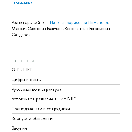
Евгеньевна
Редакторы сайта —
Наталья Борисовна Пименова
,
Максим Олегович Бажуков, Константин Евгеньевич
Сатдаров
О ВЫШКЕ
ОБР
Цифры и факты
Лице
Руководство и структура
Довуз
Устойчивое развитие в НИУ ВШЭ
Олим
Преподаватели и сотрудники
Прием
Корпуса и общежития
Вышк
Закупки
Прием