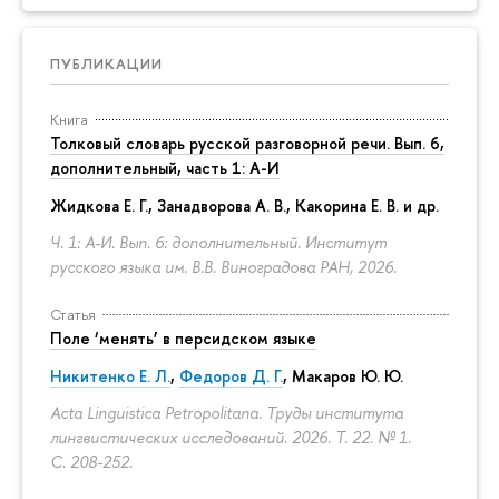
ПУБЛИКАЦИИ
Книга
Толковый словарь русской разговорной речи. Вып. 6,
дополнительный, часть 1: А-И
Жидкова Е. Г., Занадворова А. В., Какорина Е. В. и др.
Ч. 1: А-И. Вып. 6: дополнительный. Институт
русского языка им. В.В. Виноградова РАН, 2026.
Статья
Поле ‘менять’ в персидском языке
Никитенко Е. Л.
,
Федоров Д. Г.
,
Макаров Ю. Ю.
Acta Linguistica Petropolitana. Труды института
лингвистических исследований. 2026. Т. 22. № 1.
С. 208-252.