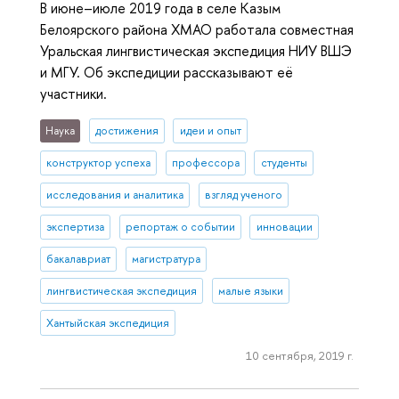
В июне–июле 2019 года в селе Казым
Белоярского района ХМАО работала совместная
Уральская лингвистическая экспедиция НИУ ВШЭ
и МГУ. Об экспедиции рассказывают её
участники.
Наука
достижения
идеи и опыт
конструктор успеха
профессора
студенты
исследования и аналитика
взгляд ученого
экспертиза
репортаж о событии
инновации
бакалавриат
магистратура
лингвистическая экспедиция
малые языки
Хантыйская экспедиция
10 сентября, 2019 г.