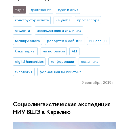
Наука
достижения
идеи и опыт
конструктор успеха
не учеба
профессора
студенты
исследования и аналитика
взгляд ученого
репортаж о событии
инновации
бакалавриат
магистратура
ALT
digital humanities
конференции
семантика
типология
формальная лингвистика
9 сентября, 2019 г.
Социолингвистическая экспедиция
НИУ ВШЭ в Карелию