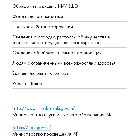
Обращения граждан в НИУ ВШЭ
Аспир
Фонд целевого капитала
Допол
Противодействие коррупции
Центр
Сведения о доходах, расходах, об имуществе и
Бизне
обязательствах имущественного характера
Образ
Сведения об образовательной организации
Обрат
Людям с ограниченными возможностями здоровья
Единая платежная страница
Работа в Вышке
http://www.minobrnauki.gov.ru/
Министерство науки и высшего образования РФ
https://edu.gov.ru/
Министерство просвещения РФ