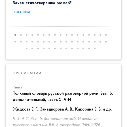
Зачем стихотворению размер?
"Ай да
пробл
год назад
год на
ПУБЛИКАЦИИ
Книга
Толковый словарь русской разговорной речи. Вып. 6,
дополнительный, часть 1: А-И
Жидкова Е. Г., Занадворова А. В., Какорина Е. В. и др.
Ч. 1: А-И. Вып. 6: дополнительный. Институт
русского языка им. В.В. Виноградова РАН, 2026.