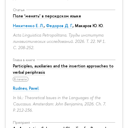
Статья
Поле ‘менять’ в персидском языке
Никитенко Е. Л.
,
Федоров Д. Г.
,
Макаров Ю. Ю.
Acta Linguistica Petropolitana. Труды института
лингвистических исследований. 2026. Т. 22. № 1.
С. 208-252.
Глава в книге
Participles, auxiliaries and the insertion approaches to
verbal periphrasis
В печати
Rudnev, Pavel.
In bk.: Theoretical Issues in the Languages of the
Caucasus. Amsterdam: John Benjamins, 2026. Ch. 7.
P. 212-236.
Препринт