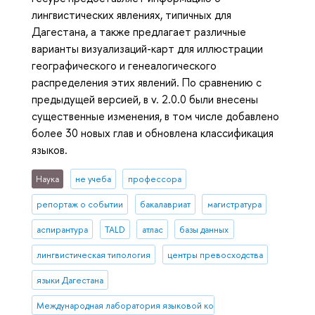
лингвистических явлениях, типичных для
Дагестана, а также предлагает различные
варианты визуализаций-карт для иллюстрации
географического и генеалогического
распределения этих явлений. По сравнению с
предыдущей версией, в v. 2.0.0 были внесены
существенные изменения, в том числе добавлено
более 30 новых глав и обновлена классификация
языков.
Наука
не учеба
профессора
репортаж о событии
бакалавриат
магистратура
аспирантура
TALD
атлас
базы данных
лингвистическая типология
центры превосходства
языки Дагестана
Международная лаборатория языковой конвергенции