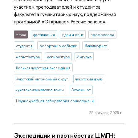
участием преподавателей и студентов
факультета гуманитарных наук, поддержанная
программой «Открываем Россию заново».
Наука
достижения
идеи и опыт
профессора
студенты
репортаж о событии
бакалавриат
магистратура
аспирантура
Амгуэма
Великая чукотская экспедиция
Чукотский автономный округ
чукотский язык
чукотско-камчатские языки
Эгвекинот
Научно-учебная лаборатория социогуманитарных исследований С
28 августа, 2025 г.
Экспедиции и партнёрства ЦМГН: