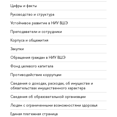
Цифры и факты
Лице
Руководство и структура
Довуз
Устойчивое развитие в НИУ ВШЭ
Олим
Преподаватели и сотрудники
Прием
Корпуса и общежития
Вышк
Закупки
Прием
Обращения граждан в НИУ ВШЭ
Аспир
Фонд целевого капитала
Допол
Противодействие коррупции
Центр
Сведения о доходах, расходах, об имуществе и
Бизне
обязательствах имущественного характера
Образ
Сведения об образовательной организации
Обрат
Людям с ограниченными возможностями здоровья
Единая платежная страница