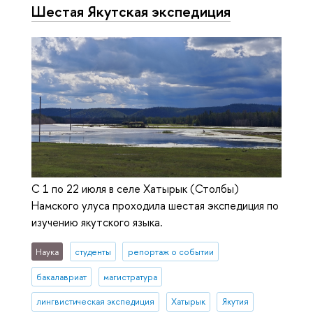
Шестая Якутская экспедиция
С 1 по 22 июля в селе Хатырык (Столбы)
Намского улуса проходила шестая экспедиция по
изучению якутского языка.
Наука
студенты
репортаж о событии
бакалавриат
магистратура
лингвистическая экспедиция
Хатырык
Якутия