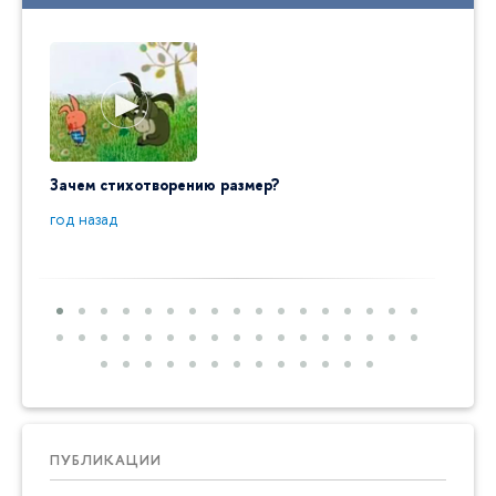
Зачем стихотворению размер?
"Ай да
пробл
год назад
год на
ПУБЛИКАЦИИ