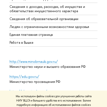
Сведения о доходах, расходах, об имуществе и
Бизне
обязательствах имущественного характера
Образ
Сведения об образовательной организации
Обрат
Людям с ограниченными возможностями здоровья
Единая платежная страница
Работа в Вышке
http://www.minobrnauki.gov.ru/
Министерство науки и высшего образования РФ
https://edu.gov.ru/
Министерство просвещения РФ
https://elearning.hse.ru/mooc
Массовые открытые онлайн-курсы
Мы используем файлы cookies для улучшения работы сайта
НИУ ВШЭ и большего удобства его использования. Более
подробную информацию об использовании файлов cookies