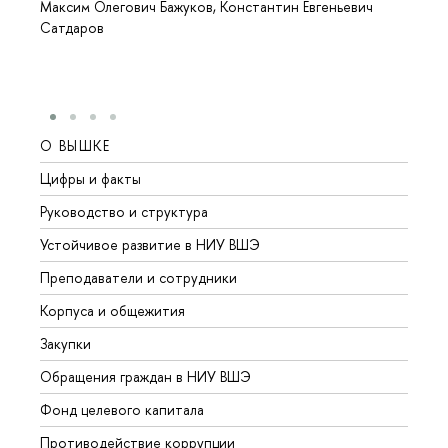
Максим Олегович Бажуков, Константин Евгеньевич
Сатдаров
О ВЫШКЕ
ОБР
Цифры и факты
Лице
Руководство и структура
Довуз
Устойчивое развитие в НИУ ВШЭ
Олим
Преподаватели и сотрудники
Прием
Корпуса и общежития
Вышк
Закупки
Прием
Обращения граждан в НИУ ВШЭ
Аспир
Фонд целевого капитала
Допол
Противодействие коррупции
Центр