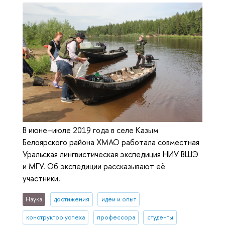
В июне–июле 2019 года в селе Казым
Белоярского района ХМАО работала совместная
Уральская лингвистическая экспедиция НИУ ВШЭ
и МГУ. Об экспедиции рассказывают её
участники.
Наука
достижения
идеи и опыт
конструктор успеха
профессора
студенты