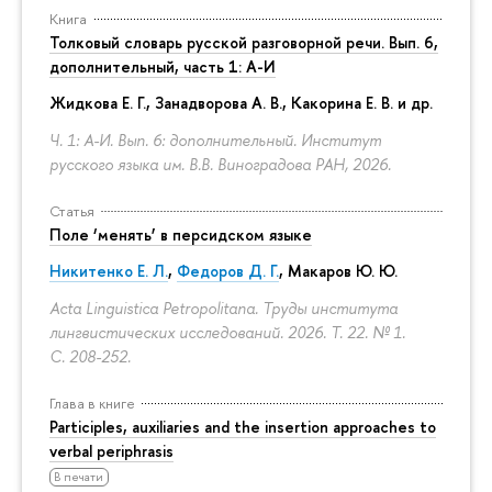
Книга
Толковый словарь русской разговорной речи. Вып. 6,
дополнительный, часть 1: А-И
Жидкова Е. Г., Занадворова А. В., Какорина Е. В. и др.
Ч. 1: А-И. Вып. 6: дополнительный. Институт
русского языка им. В.В. Виноградова РАН, 2026.
Статья
Поле ‘менять’ в персидском языке
Никитенко Е. Л.
,
Федоров Д. Г.
,
Макаров Ю. Ю.
Acta Linguistica Petropolitana. Труды института
лингвистических исследований. 2026. Т. 22. № 1.
С. 208-252.
Глава в книге
Participles, auxiliaries and the insertion approaches to
verbal periphrasis
В печати