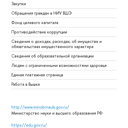
Закупки
Прием
Обращения граждан в НИУ ВШЭ
Аспир
Фонд целевого капитала
Допол
Противодействие коррупции
Центр
Сведения о доходах, расходах, об имуществе и
Бизне
обязательствах имущественного характера
Образ
Сведения об образовательной организации
Обрат
Людям с ограниченными возможностями здоровья
Единая платежная страница
Работа в Вышке
http://www.minobrnauki.gov.ru/
Министерство науки и высшего образования РФ
https://edu.gov.ru/