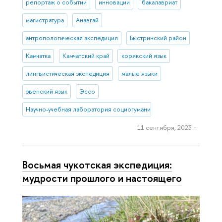
репортаж о событии
инновации
бакалавриат
магистратура
Анавгай
антропологическая экспедиция
Быстринский район
Камчатка
Камчатский край
корякский язык
лингвистическая экспедиция
малые языки
эвенский язык
Эссо
Научно-учебная лаборатория социогуманитарных исследований С
11 сентября, 2023 г.
Восьмая чукотская экспедиция:
мудрости прошлого и настоящего