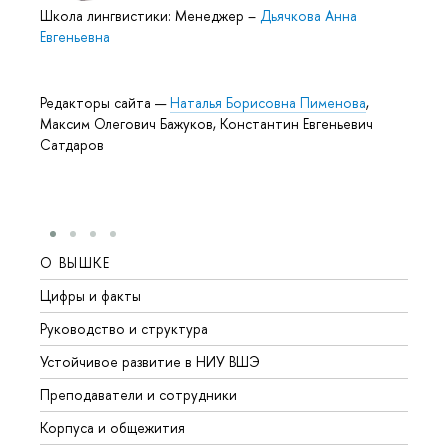
Школа лингвистики: Менеджер
–
Дьячкова Анна
Евгеньевна
Редакторы сайта —
Наталья Борисовна Пименова
,
Максим Олегович Бажуков, Константин Евгеньевич
Сатдаров
О ВЫШКЕ
ОБР
Цифры и факты
Лице
Руководство и структура
Довуз
Устойчивое развитие в НИУ ВШЭ
Олим
Преподаватели и сотрудники
Прием
Корпуса и общежития
Вышк