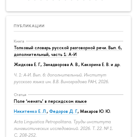
ПУБЛИКАЦИИ
Книга
Толковый словарь русской разговорной речи. Вып. 6,
дополнительный, часть 1: А-И
Жидкова Е. Г., Занадворова А. В., Какорина Е. В. и др.
Ч. 1: А-И. Вып. 6: дополнительный. Институт
русского языка им. В.В. Виноградова РАН, 2026.
Статья
Поле ‘менять’ в персидском языке
Никитенко Е. Л.
,
Федоров Д. Г.
,
Макаров Ю. Ю.
Acta Linguistica Petropolitana. Труды института
лингвистических исследований. 2026. Т. 22. № 1.
С. 208-252.