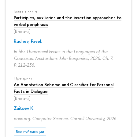
Глава в книге
Participles, auxiliaries and the insertion approaches to
verbal periphrasis
В печати
Rudnev, Pavel.
In bk.: Theoretical Issues in the Languages of the
Caucasus. Amsterdam: John Benjamins, 2026. Ch. 7.
P. 212-236.
Препринт
An Annotation Scheme and Classifier for Personal
Facts in Dialogue
В печати
Zaitsev K.
arxiv.org. Computer Science. Cornell University, 2026
Все публикации