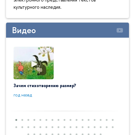
культурного наследия.
Видео
Зачем стихотворению размер?
"Ай да
пробл
год назад
год на