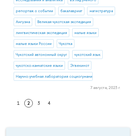
репортаж о событии
бакалавриат
магистратура
Амгуэма
Великая чукотская экспедиция
лингвистическая экспедиция
малые языки
малые языки России
Чукотка
Чукотский автономный округ
чукотский язык
чукотско-камчатские языки
Эгвекинот
Научно-учебная лаборатория социогуманитарных исследований С
7 августа, 2023 г.
1
2
3
4