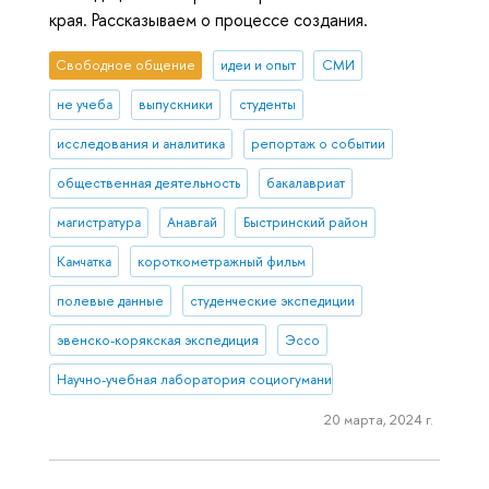
края. Рассказываем о процессе создания.
Свободное общение
идеи и опыт
СМИ
не учеба
выпускники
студенты
исследования и аналитика
репортаж о событии
общественная деятельность
бакалавриат
магистратура
Анавгай
Быстринский район
Камчатка
короткометражный фильм
полевые данные
студенческие экспедиции
эвенско-корякская экспедиция
Эссо
Научно-учебная лаборатория социогуманитарных исследований С
20 марта, 2024 г.