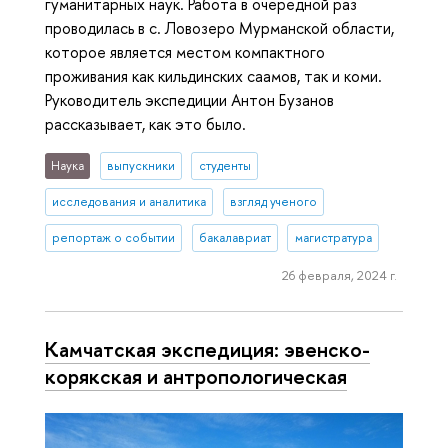
гуманитарных наук. Работа в очередной раз
проводилась в с. Ловозеро Мурманской области,
которое является местом компактного
проживания как кильдинских саамов, так и коми.
Руководитель экспедиции Антон Бузанов
рассказывает, как это было.
Наука
выпускники
студенты
исследования и аналитика
взгляд ученого
репортаж о событии
бакалавриат
магистратура
26 февраля, 2024 г.
Камчатская экспедиция: эвенско-
корякская и ан­тро­по­ло­ги­че­ская