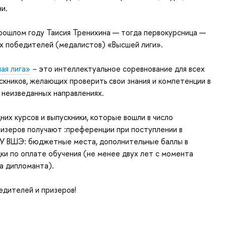
ни.
прошлом году Таисия Тренихина
— тогда первокурсница
—
ух победителей (медалистов) «Высшей лиги».
ая лига»
− это интеллектуальное соревнование для всех
скников, желающих проверить свои знания и компетенции в
 неизведанных направлениях.
их курсов и выпускники, которые вошли в число
изеров получают :преференции при поступлении в
У ВШЭ: бюджетные места, дополнительные баллы в
ки по оплате обучения (не менее двух лет с момента
а дипломанта).
едителей и призеров!