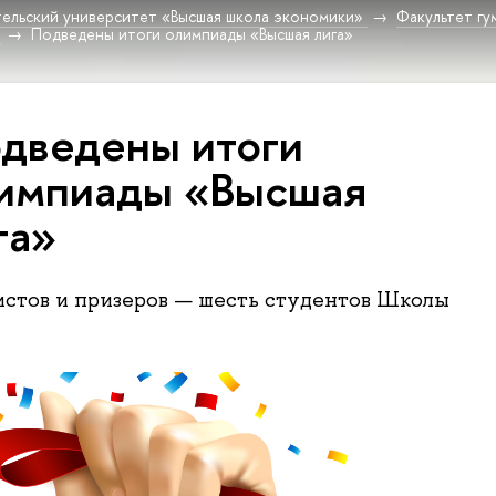
ельский университет «Высшая школа экономики»
Факультет гу
Подведены итоги олимпиады «Высшая лига»
дведены итоги
импиады «Высшая
га»
стов и призеров — шесть студентов Школы