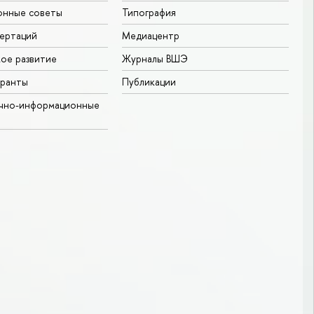
онные советы
Типография
ертаций
Медиацентр
ое развитие
Журналы ВШЭ
гранты
Публикации
учно-информационные