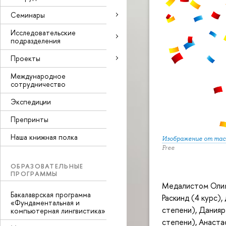
Семинары
Исследовательские
подразделения
Проекты
Международное
сотрудничество
Экспедиции
Препринты
Наша книжная полка
Изображение от macr
Free
ОБРАЗОВАТЕЛЬНЫЕ
ПРОГРАММЫ
Медалистом Олим
Бакалаврская программа
Раскинд (4 курс)
«Фундаментальная и
степени), Данияр 
компьютерная лингвистика»
степени), Анаста