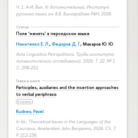
Ч. 1: А-И. Вып. 6: дополнительный. Институт
русского языка им. В.В. Виноградова РАН, 2026.
Статья
Поле ‘менять’ в персидском языке
Никитенко Е. Л.
,
Федоров Д. Г.
,
Макаров Ю. Ю.
Acta Linguistica Petropolitana. Труды института
лингвистических исследований. 2026. Т. 22. № 1.
С. 208-252.
Глава в книге
Participles, auxiliaries and the insertion approaches
to verbal periphrasis
В печати
Rudnev, Pavel.
In bk.: Theoretical Issues in the Languages of the
Caucasus. Amsterdam: John Benjamins, 2026. Ch. 7.
P. 212-236.