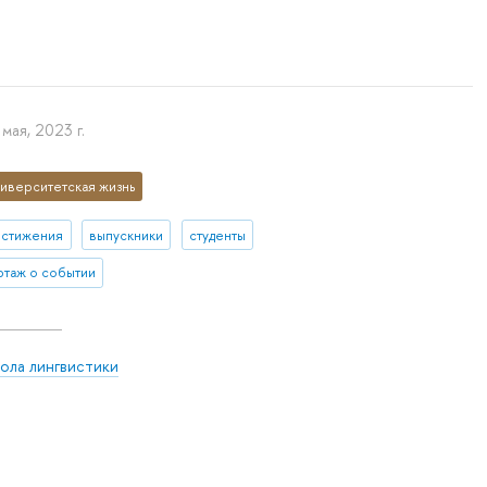
мая, 2023 г.
иверситетская жизнь
остижения
выпускники
студенты
таж о событии
ола лингвистики