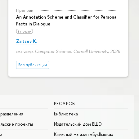
Препринт
An Annotation Scheme and Classifier for Personal
Facts in Dialogue
В печати
Zaitsev K.
arxiv.org. Computer Science. Cornell University, 2026
Все публикации
РЕСУРСЫ
разделения
Библиотека
льские проекты
Издательский дом ВШЭ
и
Книжный магазин «БукВышка»