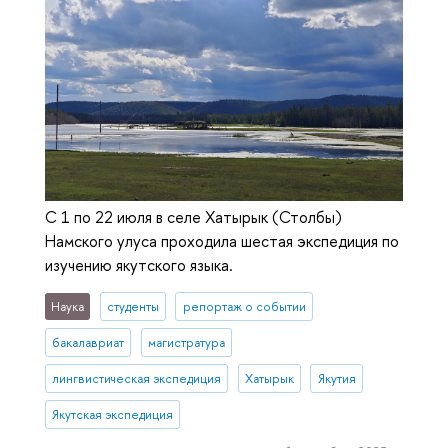
С 1 по 22 июля в селе Хатырык (Столбы)
Намского улуса проходила шестая экспедиция по
изучению якутского языка.
Наука
студенты
репортаж о событии
бакалавриат
магистратура
лингвистическая экспедиция
Хатырык
Якутия
Якутская экспедиция