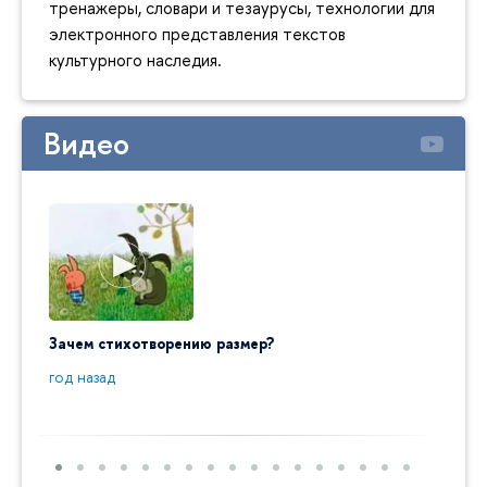
тренажеры, словари и тезаурусы, технологии для
электронного представления текстов
культурного наследия.
Видео
Зачем стихотворению размер?
"Ай да
пробл
год назад
год на