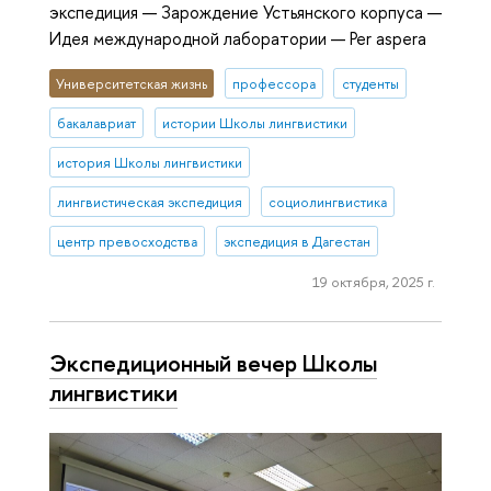
экспедиция — Зарождение Устьянского корпуса —
Идея международной лаборатории — Per aspera
Университетская жизнь
профессора
студенты
бакалавриат
истории Школы лингвистики
история Школы лингвистики
лингвистическая экспедиция
социолингвистика
центр превосходства
экспедиция в Дагестан
19 октября, 2025 г.
Экспедиционный вечер Школы
лингвистики