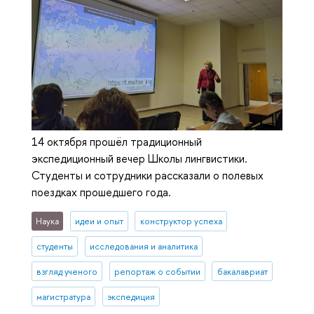
14 октября прошёл традиционный
экспедиционный вечер Школы лингвистики.
Студенты и сотрудники рассказали о полевых
поездках прошедшего года.
Наука
идеи и опыт
конструктор успеха
студенты
исследования и аналитика
взгляд ученого
репортаж о событии
бакалавриат
магистратура
экспедиция