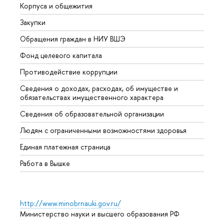
Корпуса и общежития
Вышк
Закупки
Прием
Обращения граждан в НИУ ВШЭ
Аспир
Фонд целевого капитала
Допол
Противодействие коррупции
Центр
Сведения о доходах, расходах, об имуществе и
Бизне
обязательствах имущественного характера
Образ
Сведения об образовательной организации
Обрат
Людям с ограниченными возможностями здоровья
Единая платежная страница
Работа в Вышке
http://www.minobrnauki.gov.ru/
Министерство науки и высшего образования РФ