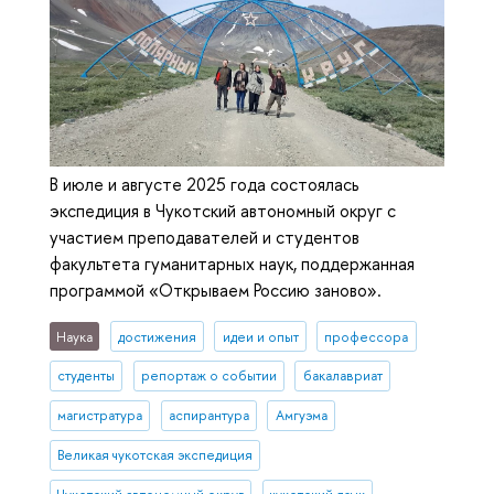
В июле и августе 2025 года состоялась
экспедиция в Чукотский автономный округ с
участием преподавателей и студентов
факультета гуманитарных наук, поддержанная
программой «Открываем Россию заново».
Наука
достижения
идеи и опыт
профессора
студенты
репортаж о событии
бакалавриат
магистратура
аспирантура
Амгуэма
Великая чукотская экспедиция