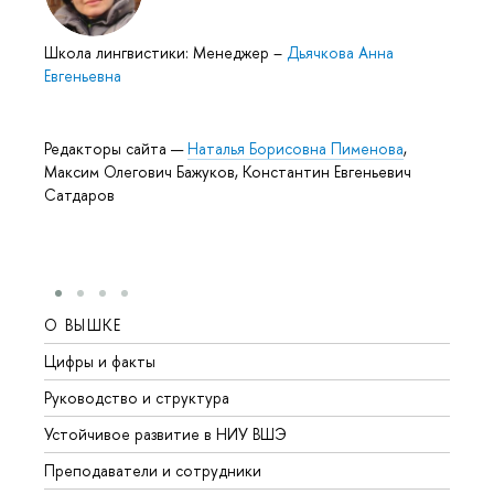
Школа лингвистики: Менеджер
–
Дьячкова Анна
Евгеньевна
Редакторы сайта —
Наталья Борисовна Пименова
,
Максим Олегович Бажуков, Константин Евгеньевич
Сатдаров
О ВЫШКЕ
ОБР
Цифры и факты
Лице
Руководство и структура
Довуз
Устойчивое развитие в НИУ ВШЭ
Олим
Преподаватели и сотрудники
Прием