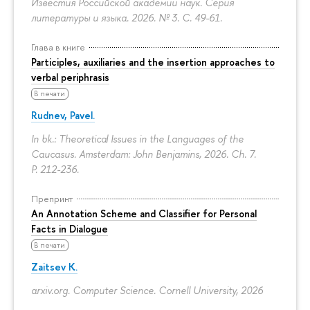
Известия Российской академии наук. Серия
литературы и языка. 2026. № 3.
С. 49-61.
Глава в книге
Participles, auxiliaries and the insertion approaches to
verbal periphrasis
В печати
Rudnev, Pavel.
In bk.: Theoretical Issues in the Languages of the
Caucasus. Amsterdam: John Benjamins, 2026. Ch. 7.
P. 212-236.
Препринт
An Annotation Scheme and Classifier for Personal
Facts in Dialogue
В печати
Zaitsev K.
arxiv.org. Computer Science. Cornell University, 2026