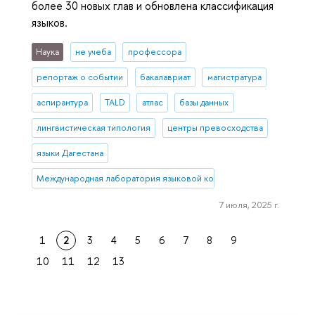
более 30 новых глав и обновлена классификация
языков.
Наука
не учеба
профессора
репортаж о событии
бакалавриат
магистратура
аспирантура
TALD
атлас
базы данных
лингвистическая типология
центры превосходства
языки Дагестана
Международная лаборатория языковой конвергенции
7 июля, 2025 г.
1
2
3
4
5
6
7
8
9
10
11
12
13