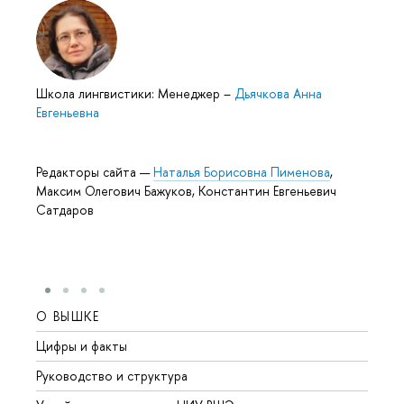
Школа лингвистики: Менеджер
–
Дьячкова Анна
Евгеньевна
Редакторы сайта —
Наталья Борисовна Пименова
,
Максим Олегович Бажуков, Константин Евгеньевич
Сатдаров
О ВЫШКЕ
ОБР
Цифры и факты
Лице
Руководство и структура
Довуз