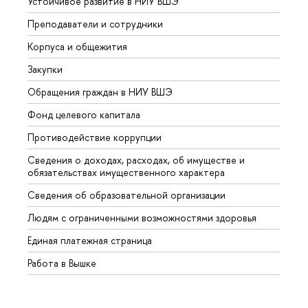
Устойчивое развитие в НИУ ВШЭ
Олим
Преподаватели и сотрудники
Прием
Корпуса и общежития
Вышк
Закупки
Прием
Обращения граждан в НИУ ВШЭ
Аспир
Фонд целевого капитала
Допол
Противодействие коррупции
Центр
Сведения о доходах, расходах, об имуществе и
Бизне
обязательствах имущественного характера
Образ
Сведения об образовательной организации
Обрат
Людям с ограниченными возможностями здоровья
Единая платежная страница
Работа в Вышке