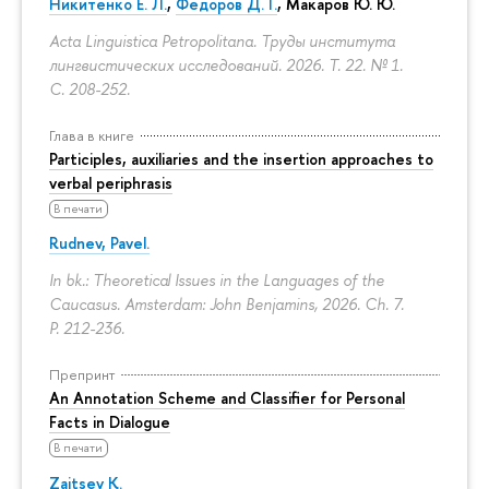
Никитенко Е. Л.
,
Федоров Д. Г.
,
Макаров Ю. Ю.
Acta Linguistica Petropolitana. Труды института
лингвистических исследований. 2026. Т. 22. № 1.
С. 208-252.
Глава в книге
Participles, auxiliaries and the insertion approaches to
verbal periphrasis
В печати
Rudnev, Pavel.
In bk.: Theoretical Issues in the Languages of the
Caucasus. Amsterdam: John Benjamins, 2026. Ch. 7.
P. 212-236.
Препринт
An Annotation Scheme and Classifier for Personal
Facts in Dialogue
В печати
Zaitsev K.