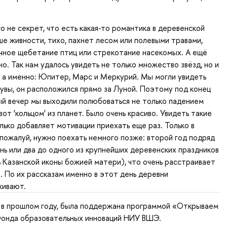
го не секрет, что есть какая-то романтика в деревенской
е живности, тихо, пахнет лесом или полевыми травами,
ечное щебетание птиц или стрекотание насекомых. А ещё
о. Так нам удалось увидеть не только множество звёзд, но и
, а именно: Юпитер, Марс и Меркурий. Мы могли увидеть
 увы, он расположился прямо за Луной. Поэтому под конец
й вечер мы выходили полюбоваться не только падением
 вот ‘кольцом’ из планет. Было очень красиво. Увидеть такие
лько добавляет мотивации приехать еще раз. Только в
пожалуй, нужно поехать немного позже: второй год подряд
нь или два до одного из крупнейших деревенских праздников
ь Казанской иконы божией матери), что очень расстраивает
 По их рассказам именно в этот день деревни
живают.
и в прошлом году, была поддержана программой «Открываем
Фонда образовательных инноваций НИУ ВШЭ.