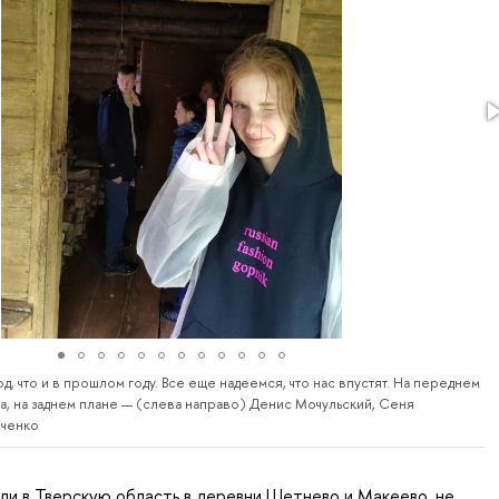
од, что и в прошлом году. Все еще надеемся, что нас впустят. На переднем
а, на заднем плане — (слева направо) Денис Мочульский, Сеня
рченко
или в Тверскую область в деревни Шетнево и Макеево, не