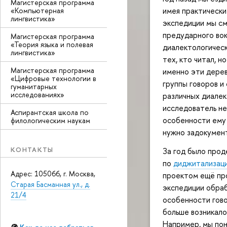
Магистерская программа
имея практически
«Компьютерная
лингвистика»
экспедиции мы см
предударного вок
Магистерская программа
«Теория языка и полевая
диалектологическ
лингвистика»
тех, кто читал, 
Магистерская программа
именно эти дере
«Цифровые технологии в
группы говоров и
гуманитарных
исследованиях»
различных диалек
исследователь не
Аспирантская школа по
особенности ему 
филологическим наукам
нужно задокумент
КОНТАКТЫ
За год было прод
по
диджитализаци
Адрес: 105066, г. Москва,
проектом ещё про
Старая Басманная ул., д.
экспедиции обра
21/4
особенности гово
больше возникало
Например, мы пон