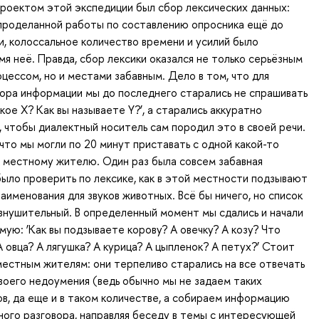
роектом этой экспедиции был сбор лексических данных:
проделанной работы по составлению опросника ещё до
и, колоссальное количество времени и усилий было
мя неё. Правда, сбор лексики оказался не только серьёзным
цессом, но и местами забавным. Дело в том, что для
ора информации мы до последнего старались не спрашивать
кое X? Как вы называете Y?’, а старались аккуратно
, чтобы диалектный носитель сам породил это в своей речи.
 что мы могли по 20 минут приставать с одной какой-то
 местному жителю. Один раз была совсем забавная
было проверить по лексике, как в этой местности подзывают
аименования для звуков животных. Всё бы ничего, но список
внушительный. В определенный момент мы сдались и начали
мую: ‘Как вы подзываете корову? А овечку? А козу? Что
А овца? А лягушка? А курица? А цыпленок? А петух?’ Стоит
естным жителям: они терпеливо старались на все отвечать
своего недоумения (ведь обычно мы не задаем таких
в, да еще и в таком количестве, а собираем информацию
ого разговора, направляя беседу в темы с интересующей