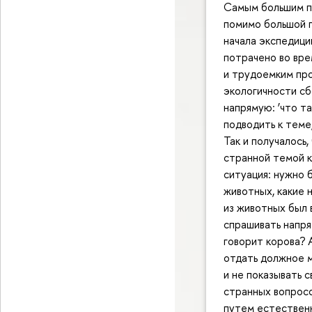
Самым большим п
помимо большой 
начала экспедици
потрачено во вре
и трудоемким про
экологичности сб
напрямую: ‘что та
подводить к теме
Так и получалось,
странной темой к
ситуация: нужно 
животных, какие н
из животных был 
спрашивать напря
говорит корова? 
отдать должное м
и не показывать 
странных вопросо
путем естественн