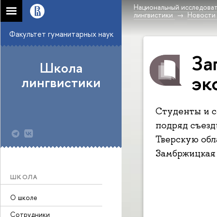
Национальный исследоват
лингвистики
Новости
Факультет гуманитарных наук
За­
Школа
эк
лингвистики
Студенты и с
подряд съезд
Тверскую обл
Замбржицкая р
ШКОЛА
О школе
Сотрудники