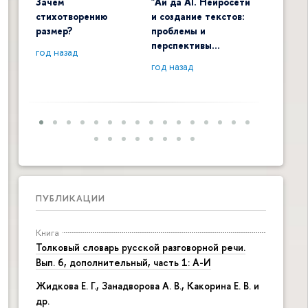
Зачем
"Ай да AI. Нейросети
Digital 
стихотворению
и создание текстов:
общенау
размер?
проблемы и
контекс
перспективы…
год назад
год наза
год назад
ПУБЛИКАЦИИ
Книга
Толковый словарь русской разговорной речи.
Вып. 6, дополнительный, часть 1: А-И
Жидкова Е. Г., Занадворова А. В., Какорина Е. В. и
др.