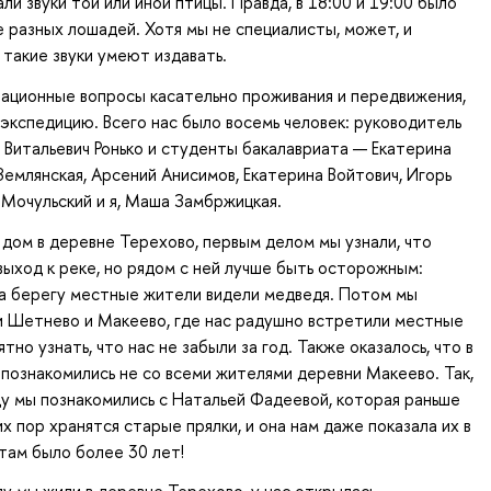
ли звуки той или иной птицы. Правда, в 18:00 и 19:00 было
 разных лошадей. Хотя мы не специалисты, может, и
такие звуки умеют издавать.
зационные вопросы касательно проживания и передвижения,
 экспедицию. Всего нас было восемь человек: руководитель
 Витальевич Ронько и студенты бакалавриата — Екатерина
Землянская, Арсений Анисимов, Екатерина Войтович, Игорь
Мочульский и я, Маша Замбржицкая.
 дом в деревне Терехово, первым делом мы узнали, что
выход к реке, но рядом с ней лучше быть осторожным:
а берегу местные жители видели медведя. Потом мы
и Шетнево и Макеево, где нас радушно встретили местные
тно узнать, что нас не забыли за год. Также оказалось, что в
познакомились не со всеми жителями деревни Макеево. Так,
ду мы познакомились с Натальей Фадеевой, которая раньше
их пор хранятся старые прялки, и она нам даже показала их в
там было более 30 лет!