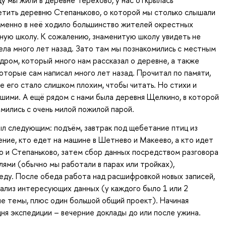
ду мы жили в деревне Терехово, у нас открылась
тить деревню Степаньково, о которой мы столько слышали
именно в неё ходило большинство жителей окрестных
ьную школу. К сожалению, знаменитую школу увидеть не
рела много лет назад. Зато там мы познакомились с местным
ром, который много нам рассказал о деревне, а также
которые сам написал много лет назад. Прочитал по памяти,
е его стало слишком плохим, чтобы читать. Но стихи и
шими. А ещё рядом с нами была деревня Щелкино, в которой
мились с очень милой пожилой парой.
ыл следующим: подъём, завтрак под щебетание птиц из
ение, кто едет на машине в Шетнево и Макеево, а кто идет
 и Степаньково, затем сбор данных посредством разговора
ями (обычно мы работали в парах или тройках),
еду. После обеда работа над расшифровкой новых записей,
нализ интересующих данных (у каждого было 1 или 2
е темы, плюс один большой общий проект). Начиная
дня экспедиции – вечерние доклады до или после ужина.