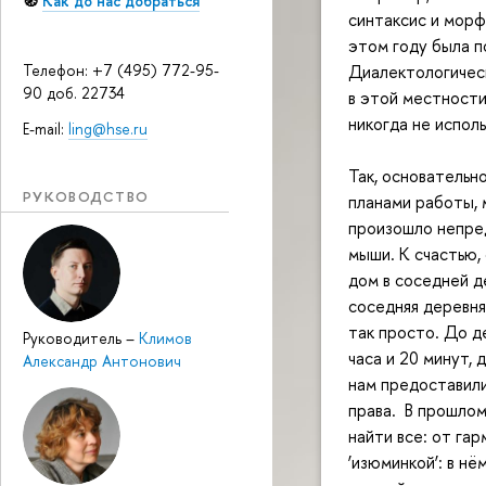
🧭
Как до нас добраться
синтаксис и морф
этом году была по
Диалектологическ
Телефон: +7 (495) 772-95-
90 доб. 22734
в этой местности:
никогда не испол
E-mail:
ling@hse.ru
Так, основательн
РУКОВОДСТВО
планами работы, 
произошло непред
мыши. К счастью,
дом в соседней д
соседняя деревня 
так просто. До д
Руководитель
–
Климов
часа и 20 минут, 
Александр Антонович
нам предоставили
права. В прошлом
найти все: от га
‘изюминкой’: в н