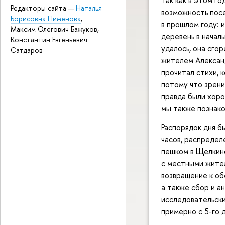
Так как в этом го
Редакторы сайта —
Наталья
возможность посе
Борисовна Пименова
,
в прошлом году: 
Максим Олегович Бажуков,
деревень в начал
Константин Евгеньевич
удалось, она сго
Сатдаров
жителем Александ
прочитал стихи, 
потому что зрени
правда были хоро
мы также познако
Распорядок дня б
часов, распредел
пешком в Щелкино
с местными жител
возвращение к об
а также сбор и а
исследовательски
примерно с 5-го 