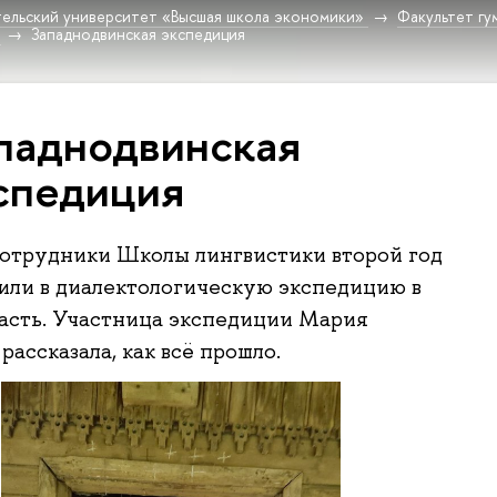
ельский университет «Высшая школа экономики»
Факультет гу
Западнодвинская экспедиция
пад­но­двин­ская
спедиция
отрудники Школы лингвистики второй год
или в диалектологическую экспедицию в
асть. Участница экспедиции Мария
ассказала, как всё прошло.