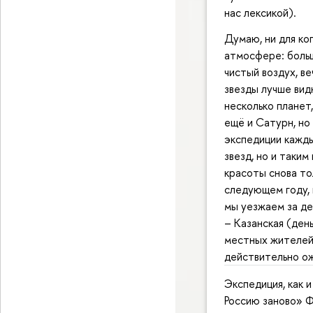
нас лексикой).
Думаю, ни для ко
атмосфере: больш
чистый воздух, в
звезды лучше видн
несколько планет
ещё и Сатурн, но
экспедиции кажды
звезд, но и таким
красоты снова то
следующем году, 
мы уезжаем за де
– Казанская (ден
местных жителей.
действительно о
Экспедиция, как 
Россию заново» 