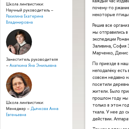
каждый час издава
Школа лингвистики:
почему-то ржание
Научный руководитель
–
некоторые птицы 
Рахилина Екатерина
Владимировна
Решив все органи
мы отправились в
экспедиции Роман
Заливина, София 
Марченко, Денис 
Заместитель руководителя
По приезде в наш
–
Ахапкина Яна Эмильевна
неподалёку есть 
совсем недавно н
посетили деревн
жители. Было прия
прошлом году мы 
Школа лингвистики:
только в этом го
Менеджер
–
Дьячкова Анна
ткала. У нее до с
Евгеньевна
действии. Аппара