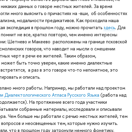
 никаких данных о говоре местных жителей. За время
огли много выяснить о причастиях на -вши, об особенностях
ализма, модальности предикативов. Как проходила наша
ая экспедиция в прошлом году, можно прочитать
здесь
. Для
но помнит не все, кратко повторю, чем именно интересны
вни: Шетнево и Макеево расположены на границе псковской
 смоленских говоров, что наводит на мысли о смешении
тных черт в речи ее жителей. Таким образом,
 может быть точно уверен, какие именно диалектные
встретятся, а раз в это говоре что-то непонятное, это
ировать и описать.
елано много работы. Например, мы работали над проектом
и Диалектологического Атласа Русского Языка
(работа над
должается). На протяжение всего года участники
батывали собранные материалы, исследовали и описывали
ра. Чем больше мы работали с речью местных жителей, тем
 вопросов и неосвещенных тем, которые нужно изучить.
яли, что в прошлом году затронули немного фонетику,