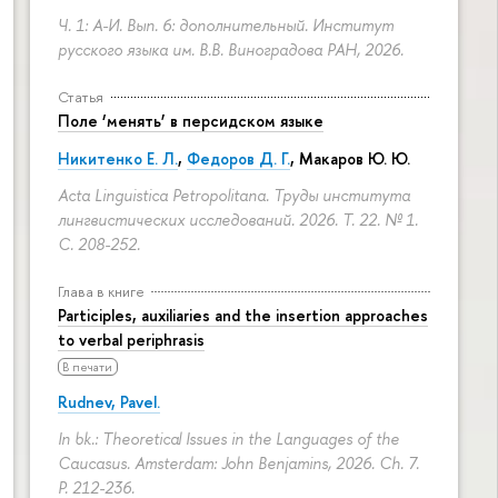
Ч. 1: А-И. Вып. 6: дополнительный. Институт
русского языка им. В.В. Виноградова РАН, 2026.
Статья
Поле ‘менять’ в персидском языке
Никитенко Е. Л.
,
Федоров Д. Г.
,
Макаров Ю. Ю.
Acta Linguistica Petropolitana. Труды института
лингвистических исследований. 2026. Т. 22. № 1.
С. 208-252.
Глава в книге
Participles, auxiliaries and the insertion approaches
to verbal periphrasis
В печати
Rudnev, Pavel.
In bk.: Theoretical Issues in the Languages of the
Caucasus. Amsterdam: John Benjamins, 2026. Ch. 7.
P. 212-236.