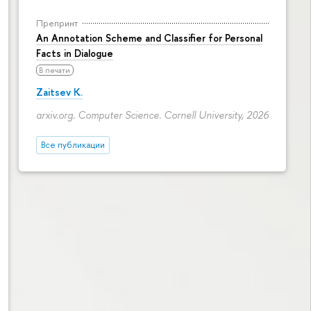
Препринт
An Annotation Scheme and Classifier for Personal
Facts in Dialogue
В печати
Zaitsev K.
arxiv.org. Computer Science. Cornell University, 2026
Все публикации