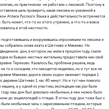
ологию, но практически не работали с лексикой. Поэтому в
ставлена цель проверить, какая лексика из указанной в
ом Атласе Русского Языка в действительности встречается
 быть может, что-то из этого утрачено, а что-то и вовсе
ьзовалось в этой местности.
о подготовившись и вооружившись опросниками по лексике и
мы собрались снова ехать в Шетнево и Макеево. Но
виденное: дом, в котором мы жили в прошлом году, съели
 одна из бывших местных жительниц предоставила нам свой
еревне Терехово. Казалось бы, проблема решена, ведь
на то и соседняя, что находится недалеко, но и тут все не
еревни Макеево дорога своим ходом занимает порядка 1
до деревни Шетнево 1 час 40 минут. Но и тут нам повезло:
 машину, а у одной из участниц экспедиции как раз были
 году наш дом был довольно необычным, в нем можно было
рмони до энциклопедий о птицах. В этом году дом тоже был с
ём были необычные часы с нарисованными птицами, которые