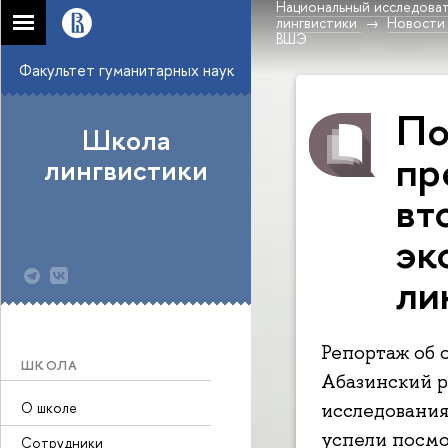
Национальный исследоват
лингвистики
Новости
ВШЭ
Факультет гуманитарных наук
По
Школа
пр
лингвистики
вт
эк
ли
Репортаж об 
ШКОЛА
Абазинский р
О школе
исследования
успели посмо
Сотрудники