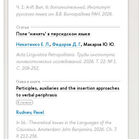
Ч. 1: А-И. Вып. 6: дополнительный. Институт
русского языка им. В.В. Виноградова РАН, 2026.
Статья
Поле ‘менять’ в персидском языке
Никитенко Е. Л.
,
Федоров Д. Г.
,
Макаров Ю. Ю.
Acta Linguistica Petropolitana. Труды института
лингвистических исследований. 2026. Т. 22. № 1.
С. 208-252.
Глава в книге
Participles, auxiliaries and the insertion approaches
to verbal periphrasis
В печати
Rudnev, Pavel.
In bk.: Theoretical Issues in the Languages of the
Caucasus. Amsterdam: John Benjamins, 2026. Ch. 7.
P. 212-236.