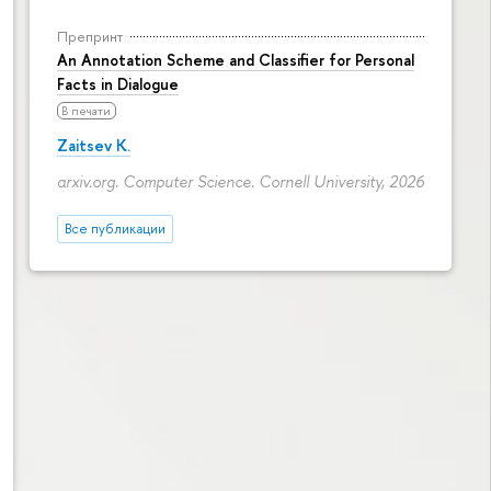
Препринт
An Annotation Scheme and Classifier for Personal
Facts in Dialogue
В печати
Zaitsev K.
arxiv.org. Computer Science. Cornell University, 2026
Все публикации