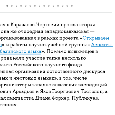
ля в Карачаево-Черкесии прошла вторая 
 она же очередная западнокавказская — 
организованная в рамках проекта «
Открываем 
о
» и работы научно-учебной группы «
Аспекты 
базинского языка
». Помимо вышкинцев в 
ринимали участие также несколько 
ранта Российского научного фонда 
вная организация естественного дискурса 
ых и жестовых языках», в том числе 
постоянные организаторы западнокавказских экспедиций 
ович Аркадьев
 и 
Яков Георгиевич
 Тестелец, а 
ая лингвистка Диана Форкер. Публикуем 
тления.