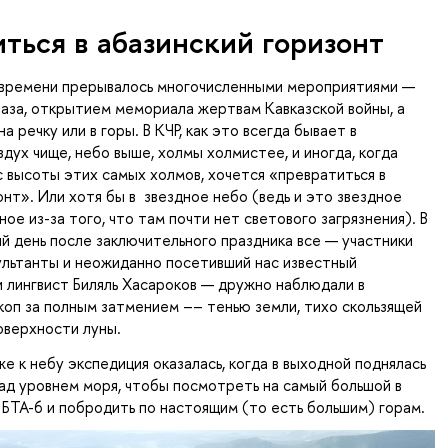
ться в абазинский горизонт
времени прерывалось многочисленными мероприятиями — 
аза, открытием мемориала жертвам Кавказской войны, а 
а речку или в горы. В КЧР, как это всегда бывает в 
дух чище, небо выше, холмы холмистее, и иногда, когда 
с высоты этих самых холмов, хочется «превратиться в 
нт». Или хотя бы в  звездное небо (ведь и это звездное 
ое из-за того, что там почти нет светового загрязнения). В 
й день после заключительного праздника все — участники 
ультанты и неожиданно посетивший нас известный 
и лингвист Биляль Хасароков — дружно наблюдали в 
оп за полным затмением –– тенью земли, тихо скользящей 
оверхности луны.
е к небу экспедиция оказалась, когда в выходной поднялась 
ад уровнем моря, чтобы посмотреть на самый большой в 
 БТА-6 и побродить по настоящим (то есть большим) горам. 