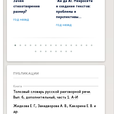
Зачем
"Ай да AI. Нейросети
Digital 
стихотворению
и создание текстов:
общенау
размер?
проблемы и
контекс
перспективы…
год назад
год наза
год назад
ПУБЛИКАЦИИ
Книга
Толковый словарь русской разговорной речи.
Вып. 6, дополнительный, часть 1: А-И
Жидкова Е. Г., Занадворова А. В., Какорина Е. В. и
др.