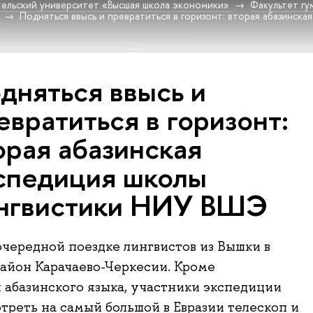
ельский университет «Высшая школа экономики»
Факультет гу
Подняться ввысь и превратиться в горизонт: вторая абазинска
дняться ввысь и
евратиться в горизонт:
орая абазинская
спедиция школы
нгвистики НИУ ВШЭ
очередной поездке лингвистов из Вышки в
айон Карачаево-Черкесии. Кроме
 абазинского языка, участники экспедиции
треть на самый большой в Евразии телескоп и