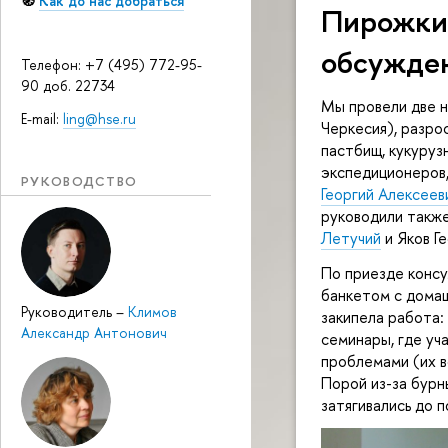
🧭
Как до нас добраться
Пирожки 
обсужден
Телефон: +7 (495) 772-95-
90 доб. 22734
Мы провели две н
E-mail:
ling@hse.ru
Черкесия), разро
пастбищ, кукуруз
экспедиционеров,
РУКОВОДСТВО
Георгий Алексеев
руководили также
Летучий
 и Яков Г
По приезде консу
банкетом с дома
Руководитель
–
Климов
закипела работа:
Александр Антонович
семинары, где уч
Порой из-за бурн
затягивались до п