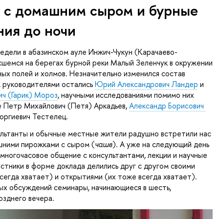
с домашним сыром и бурные 
ия до ночи
едели в абазинском ауле Инжич-Чукун (Карачаево-
сшемся на берегах бурной реки Малый Зеленчук в окружении 
ных полей и холмов. Незначительно изменился состав 
 руководителями остались 
Юрий Александрович Ландер
 и 
ич (Гарик) Мороз
, научными исследованиями помимо них 
 Петр Михайлович (Петя) Аркадьев, 
Александр Борисович 
еоргиевич Тестелец.
льтанты и обычные местные жители радушно встретили нас 
шними пирожками с сыром (
чашв
). А уже на следующий день 
 многочасовое общение с консультантами, лекции и научные 
астники в форме доклада делились друг с другом своими 
проблемами (их всегда хватает) и открытиями (их тоже всегда хватает). 
ых обсуждений семинары, начинающиеся в шесть, 
озднего вечера.