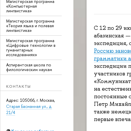
Магистерская программа
«Компьютерная
лингвистика»
Магистерская программа
«Теория языка и полевая
С 12 по 29 ию
лингвистика»
абазинская —
Магистерская программа
экспедиция, 
«Цифровые технологии в
Россию занов
гуманитарных
исследованиях»
грамматики а
Аспирантская школа по
экспедиции п
филологическим наукам
участников г
«Коммуникати
КОНТАКТЫ
на естественн
Адрес: 105066, г. Москва,
Петр Михайл
Старая Басманная ул., д.
также немецк
21/4
первые впеча