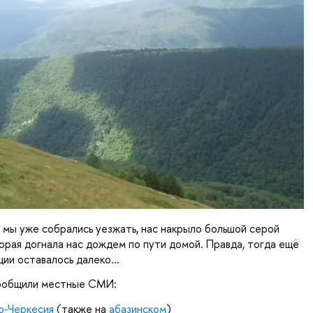
а мы уже собрались уезжать, нас накрыло большой серой 
торая догнала нас дождем по пути домой. Правда, тогда ещё 
ии оставалось далеко...
ообщили местные СМИ:
о-Черкесия
 (также на 
абазинском
)