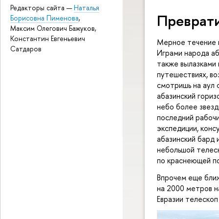
Редакторы сайта —
Наталья
Преврати
Борисовна Пименова
,
Максим Олегович Бажуков,
Константин Евгеньевич
Мерное течение 
Сатдаров
Играми народа аб
также вылазками н
путешествиях, воз
смотришь на аул 
абазинский горизо
небо более звездн
последний рабочи
экспедиции, конс
абазинский бард 
небольшой телеск
по краснеющей п
Впрочем еще ближ
на 2000 метров н
Евразии телескоп