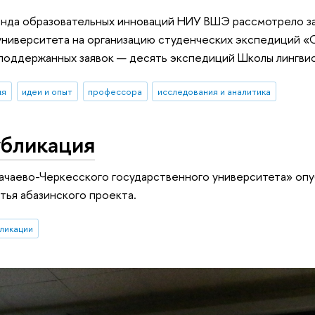
нда образовательных инноваций НИУ ВШЭ рассмотрело з
университета на организацию студенческих экспедиций 
поддержанных заявок — десять экспедиций Школы лингвис
ия
идеи и опыт
профессора
исследования и аналитика
убликация
ачаево-Черкесского государственного университета» оп
тья абазинского проекта.
ликации