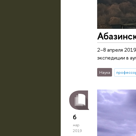
Абазинс
2–8 апреля 2019
экспедиции в ау
Наука
профессо
6
мар
2019