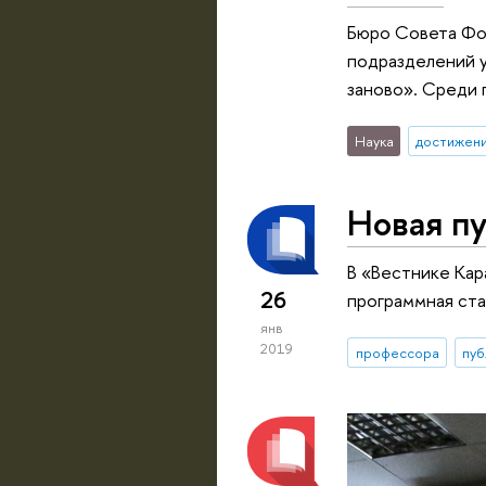
Бюро Совета Фо
подразделений 
заново». Среди 
Наука
достижен
Новая п
В «Вестнике Кар
26
программная ста
янв
2019
профессора
пуб