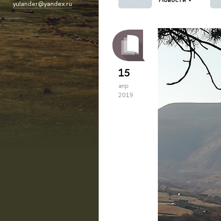
yulander@yandex.ru
15
апр
2019