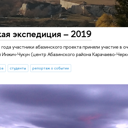
кая экспедиция – 2019
 года участники абазинского проекта приняли участие в 
л Инжич-Чукун (центр Абазинского района Карачаево-Черк
ра
студенты
репортаж о событии