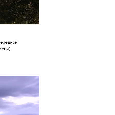
очередной
есии).