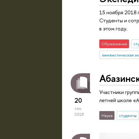
15 ноября 2018 
Студенты и сотр
в этом году.
Образование
ст
лингвистическая э
Абазинс
Участники групп
20
летней школе «А
сен
2018
Наука
студенты