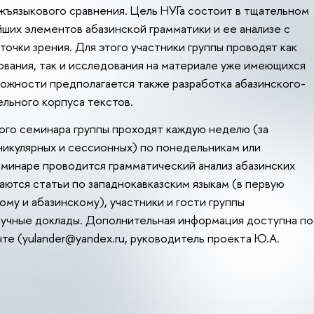
ъязыкового сравнения. Цель НУГа состоит в тщательном
ших элементов абазинской грамматики и ее анализе с
точки зрения. Для этого участники группы проводят как
вания, так и исследования на материале уже имеющихся
можности предполагается также разработка абазинского-
ельного корпуса текстов.
ого семинара группы проходят каждую неделю (за
икулярных и сессионных) по понедельникам или
еминаре проводится грамматический анализ абазинских
аются статьи по западнокавказским языкам (в первую
ому и абазинскому), участники и гости группы
аучные доклады. Дополнительная информация доступна по
те (yulander@yandex.ru, руководитель проекта Ю.А.