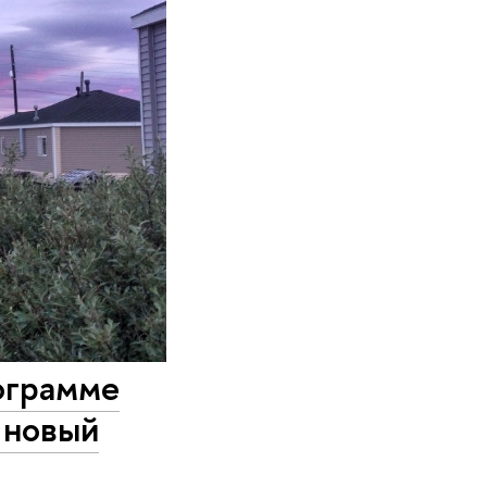
ограмме
 новый