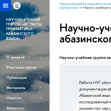
Национальный исследовательски
лингвистики
Научно-учебная г
НАУЧНО-УЧЕБНАЯ
Научно-уч
ГРУППА «АСПЕКТЫ
ГРАММАТИКИ
абазинско
АБАЗИНСКОГО
ЯЗЫКА»
Научно-учебная группа з
О проекте
Участники группы
Публикации
Работа НУГ «Асп
Материалы
документации аб
Абазинский язык
Новости
исследованный я
множество черт,
Абазинско-