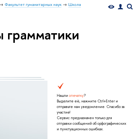
Факультет гуманитарных наук
Школа
ы грамматики
Нашли
опечатку
?
Выделите её, нажмите Ctrl+Enter и
отправьте нам уведомление. Спасибо за
участие!
Сервис предназначен только для
отправки сообщений об орфографических
и пунктуационных ошибках.