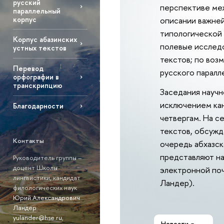
русский
перспективе меж
параллельный
корпус
описании важней
типологической 
Корпус абазинских
полевые исследо
устных текстов
текстов; по воз
Перевод
русского паралл
орфографии в
транскрипцию
Заседания научн
исключением кан
Благодарности
четвергам. На с
текстов, обсужд
Контакты
очередь абхазск
представляют н
Руководитель группы –
доцент Школы
электронной поч
лингвистики, кандидат
Ландер).
филологических наук
Юрий Александрович
Ландер
yulander@hse.ru
,
Новости