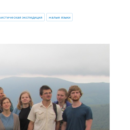
вистическая экспедиция
малые языки