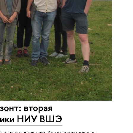
зонт: вторая
стики НИУ ВШЭ
 Карачаево-Черкесии. Кроме исследования