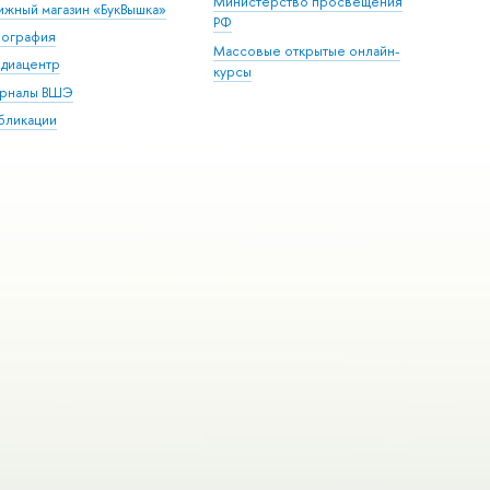
Министерство просвещения
ижный магазин «БукВышка»
РФ
пография
Массовые открытые онлайн-
диацентр
курсы
рналы ВШЭ
бликации