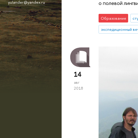
yulander@yandex.ru
о полевой лингв
Образование
ст
экспедиционный ве
14
авг
2018