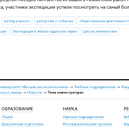
ка, участники экспедиции успели посмотреть на самый боль
взгляд ученого
репортаж о событии
общественная деятельност
иция
Экспедиция в абхазо-адыгские языки
Школа лингвистики
университет «Высшая школа экономики»
→
Учебные подразделения
→
Факу
нского языка»
→
Новости
→
Тема «магистратура»
ОБРАЗОВАНИЕ
НАУКА
Р
Лицей
Научные подразделения
Би
Довузовская подготовка
Исследовательские проекты
Из