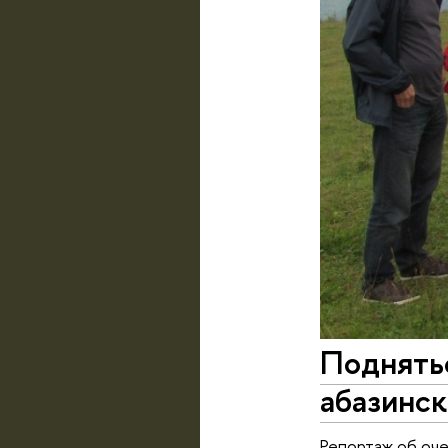
Поднятьс
абазинс
Репортаж об оче