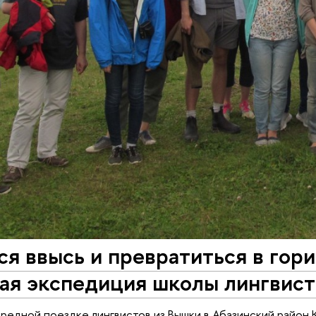
я ввысь и превратиться в гори
кая экспедиция школы лингви
редной поездке лингвистов из Вышки в Абазинский район