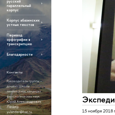
русский
параллельный
корпус
Корпус абазинских
устных текстов
Перевод
орфографии в
транскрипцию
Благодарности
Контакты
Руководитель группы –
доцент Школы
лингвистики, кандидат
Экспеди
филологических наук
Юрий Александрович
Ландер
15 ноября 2018 
yulander@hse.ru
,