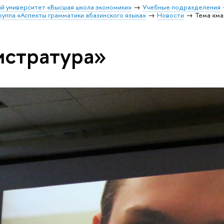
й университет «Высшая школа экономики»
Учебные подразделения
руппа «Аспекты грамматики абазинского языка»
Новости
Тема «ма
истратура»