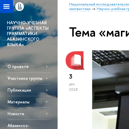
Национальный исследовательски
лингвистики
Научно-учебная г
НАУЧНО-УЧЕБНАЯ
Тема «маг
ГРУППА «АСПЕКТЫ
ГРАММАТИКИ
АБАЗИНСКОГО
ЯЗЫКА»
О проекте
3
Участники группы
дек
2018
Публикации
Материалы
Новости
Абазинско-