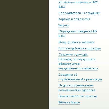
Устойчивое развитие в НИУ
ВШЭ
Преподаватели и сотрудники
Корпуса и общежития
Закупки
Обращения граждан в НИУ
ВШЭ
Фонд целевого капитала
Противодействие коррупции
Сведения о доходах,
расходах, об имуществе и
обязательствах
имущественного характера
Сведения об
образовательной организации
Людям с ограниченными
возможностями здоровья
Единая платежная страница
Работа в Вышке