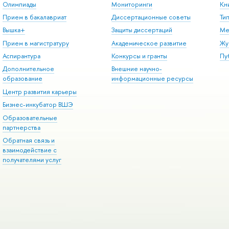
Олимпиады
Мониторинги
Кн
Прием в бакалавриат
Диссертационные советы
Ти
Вышка+
Защиты диссертаций
Ме
Прием в магистратуру
Академическое развитие
Жу
Аспирантура
Конкурсы и гранты
Пу
Дополнительное
Внешние научно-
образование
информационные ресурсы
Центр развития карьеры
Бизнес-инкубатор ВШЭ
Образовательные
партнерства
Обратная связь и
взаимодействие с
получателями услуг