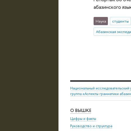
абазинского язы
Наука
студенты
Абазинская экспед
Национальный исследовательский 
группа «Аспекты грамматики абази
О ВЫШКЕ
Цифры и факты
Руководство и структура