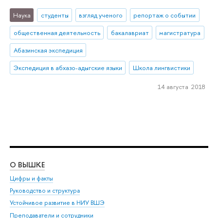
Наука
студенты
взгляд ученого
репортаж о событии
общественная деятельность
бакалавриат
магистратура
Абазинская экспедиция
Экспедиция в абхазо-адыгские языки
Школа лингвистики
14 августа 2018
О ВЫШКЕ
ОБ
Цифры и факты
Ли
Руководство и структура
Дов
Устойчивое развитие в НИУ ВШЭ
Ол
Преподаватели и сотрудники
При