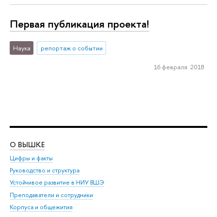
Первая публикация проекта!
Наука
репортаж о событии
16 февраля 2018
О ВЫШКЕ
ОБ
Цифры и факты
Ли
Руководство и структура
Дов
Устойчивое развитие в НИУ ВШЭ
Ол
Преподаватели и сотрудники
При
Корпуса и общежития
Вы