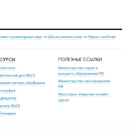
льтет гуманитарных наук
→
Школа лингвистики
→
Научно-учебная
ЕСУРСЫ
ПОЛЕЗНЫЕ ССЫЛКИ
блиотека
Министерство науки и
высшего образования РФ
дательский дом ВШЭ
Министерство просвещения
ижный магазин «БукВышка»
РФ
пография
Массовые открытые онлайн-
диацентр
курсы
рналы ВШЭ
бликации