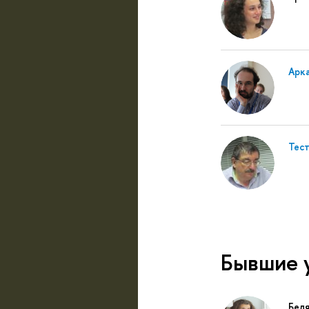
Арк
Тест
Бывшие 
Бел