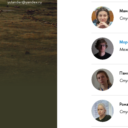
yulander@yandex.ru
Мам
Студ
Моро
Межд
Пано
Студ
Рома
Студ