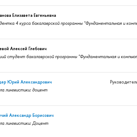
нова Елизавета Евгеньевна
ентка 4 курса бакалаврской программы "Фундаментальная и комп
евой Алексей Глебович
ий студент бакалаврской программы "Фундаментальная и компьют
дер Юрий Александрович
Руководител
а лингвистики: доцент
учий Александр Борисович
а лингвистики: Доцент