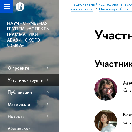
Национальный исследовательски
лингвистики
Научно-учебная г
НАУЧНО-УЧЕБНАЯ
ГРУППА «АСПЕКТЫ
Участ
ГРАММАТИКИ
АБАЗИНСКОГО
ЯЗЫКА»
Участни
О проекте
Участники группы
Дур
Студ
Публикации
Материалы
Кляг
Новости
Студ
Абазинско-