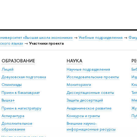
университет «Высшая школа экономики»
→
Учебные подразделения
→
Факу
нского языка»
→
Участники проекта
ОБРАЗОВАНИЕ
НАУКА
Р
Лицей
Научные подразделения
Би
Довузовская подготовка
Исследовательские проекты
Из
Олимпиады
Мониторинги
Кн
Прием в бакалавриат
Диссертационные советы
Ти
Вышка+
Защиты диссертаций
Ме
Прием в магистратуру
Академическое развитие
Жу
Аспирантура
Конкурсы и гранты
Пу
Дополнительное
Внешние научно-
образование
информационные ресурсы