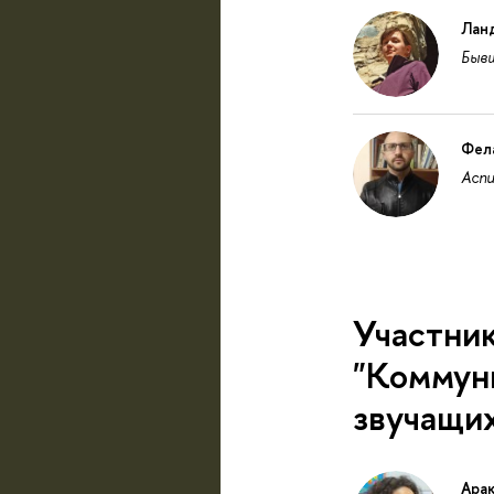
Лан
Бывш
Фел
Асп
Участник
"Коммуни
звучащих
Ара