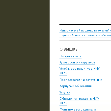
Национальный исследовательский 
группа «Аспекты грамматики абази
О ВЫШКЕ
Цифры и факты
Руководство и структура
Устойчивое развитие в НИУ
ВШЭ
Преподаватели и сотрудники
Корпуса и общежития
Закупки
Обращения граждан в НИУ
ВШЭ
Фонд целевого капитала