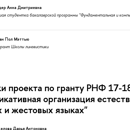
дер Анна Дмитриевна
ая студентка бакалаврской программы "Фундаментальная и компь
ан Пол Мэттью
ирант Школы лингвистики
и проекта по гранту РНФ 17-1
кативная организация естеств
 и жестовых языках"
келова Дарья Антоновна