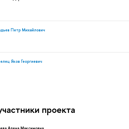
адьев Петр Михайлович
елец Яков Георгиевич
участники проекта
яева Алена Максимовна