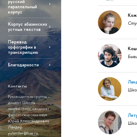
русский
параллельный
корпус
Кожа
Студ
Корпус абазинских
устных текстов
Перевод
орфографии в
Кош
транскрипцию
Бывш
Благодарности
Лан
Контакты
Школ
Руководитель группы –
доцент Школы
лингвистики, кандидат
филологических наук
Лет
Юрий Александрович
Школ
Ландер
yulander@hse.ru
,