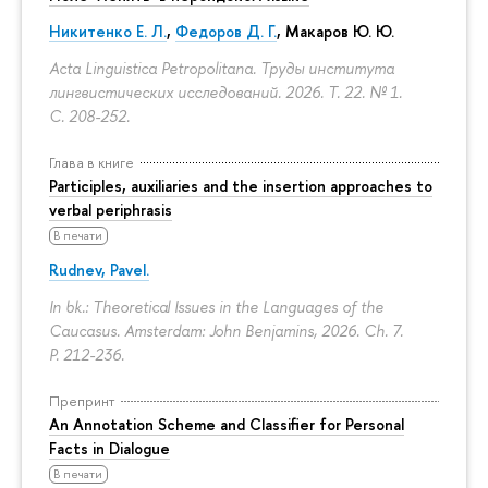
Никитенко Е. Л.
,
Федоров Д. Г.
,
Макаров Ю. Ю.
Acta Linguistica Petropolitana. Труды института
лингвистических исследований. 2026. Т. 22. № 1.
С. 208-252.
Глава в книге
Participles, auxiliaries and the insertion approaches to
verbal periphrasis
В печати
Rudnev, Pavel.
In bk.: Theoretical Issues in the Languages of the
Caucasus. Amsterdam: John Benjamins, 2026. Ch. 7.
P. 212-236.
Препринт
An Annotation Scheme and Classifier for Personal
Facts in Dialogue
В печати