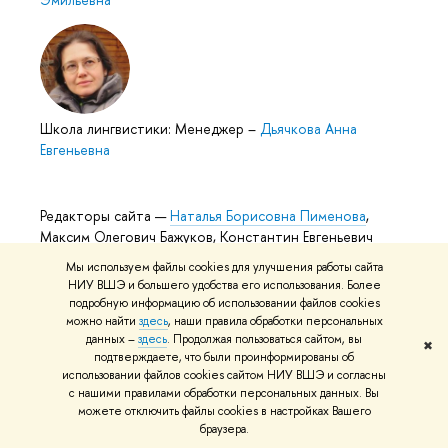
Школа лингвистики: Менеджер
–
Дьячкова Анна
Евгеньевна
Редакторы сайта —
Наталья Борисовна Пименова
,
Максим Олегович Бажуков, Константин Евгеньевич
Сатдаров
Мы используем файлы cookies для улучшения работы сайта
НИУ ВШЭ и большего удобства его использования. Более
подробную информацию об использовании файлов cookies
можно найти
здесь
, наши правила обработки персональных
данных –
здесь
. Продолжая пользоваться сайтом, вы
✖
подтверждаете, что были проинформированы об
О ВЫШКЕ
ОБР
использовании файлов cookies сайтом НИУ ВШЭ и согласны
с нашими правилами обработки персональных данных. Вы
Цифры и факты
Лице
можете отключить файлы cookies в настройках Вашего
браузера.
Руководство и структура
Довуз