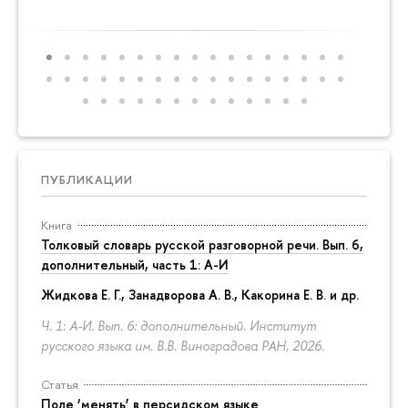
год на
ПУБЛИКАЦИИ
Книга
Толковый словарь русской разговорной речи. Вып. 6,
дополнительный, часть 1: А-И
Жидкова Е. Г., Занадворова А. В., Какорина Е. В. и др.
Ч. 1: А-И. Вып. 6: дополнительный. Институт
русского языка им. В.В. Виноградова РАН, 2026.
Статья
Поле ‘менять’ в персидском языке