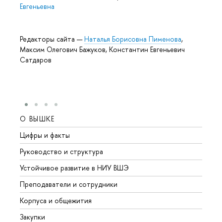
Евгеньевна
Редакторы сайта —
Наталья Борисовна Пименова
,
Максим Олегович Бажуков, Константин Евгеньевич
Сатдаров
О ВЫШКЕ
ОБР
Цифры и факты
Лице
Руководство и структура
Довуз
Устойчивое развитие в НИУ ВШЭ
Олим
Преподаватели и сотрудники
Прием
Корпуса и общежития
Вышк
Закупки
Прием