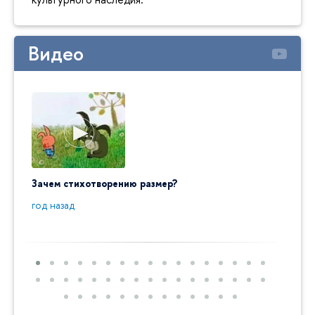
Видео
Зачем стихотворению размер?
"Ай да
пробл
год назад
год на