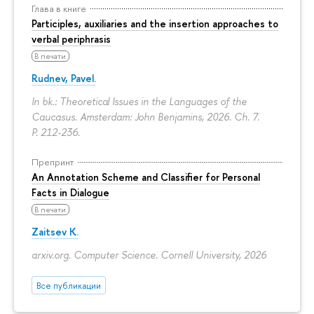
Глава в книге
Participles, auxiliaries and the insertion approaches to
verbal periphrasis
В печати
Rudnev, Pavel.
In bk.: Theoretical Issues in the Languages of the
Caucasus. Amsterdam: John Benjamins, 2026. Ch. 7.
P. 212-236.
Препринт
An Annotation Scheme and Classifier for Personal
Facts in Dialogue
В печати
Zaitsev K.
arxiv.org. Computer Science. Cornell University, 2026
Все публикации