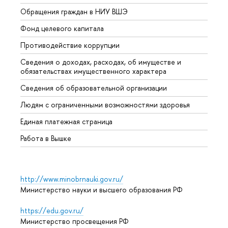
Обращения граждан в НИУ ВШЭ
Аспир
Фонд целевого капитала
Допол
Противодействие коррупции
Центр
Сведения о доходах, расходах, об имуществе и
Бизне
обязательствах имущественного характера
Образ
Сведения об образовательной организации
Обрат
Людям с ограниченными возможностями здоровья
Единая платежная страница
Работа в Вышке
http://www.minobrnauki.gov.ru/
Министерство науки и высшего образования РФ
https://edu.gov.ru/
Министерство просвещения РФ