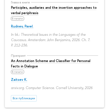
Глава в книге
Participles, auxiliaries and the insertion approaches to
verbal periphrasis
В печати
Rudnev, Pavel.
In bk.: Theoretical Issues in the Languages of the
Caucasus. Amsterdam: John Benjamins, 2026. Ch. 7.
P. 212-236.
Препринт
An Annotation Scheme and Classifier for Personal
Facts in Dialogue
В печати
Zaitsev K.
arxiv.org. Computer Science. Cornell University, 2026
Все публикации