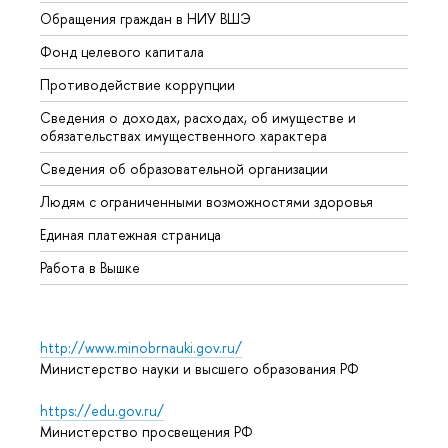
Обращения граждан в НИУ ВШЭ
Аспир
Фонд целевого капитала
Допол
Противодействие коррупции
Центр
Сведения о доходах, расходах, об имуществе и
Бизне
обязательствах имущественного характера
Образ
Сведения об образовательной организации
Обрат
Людям с ограниченными возможностями здоровья
Единая платежная страница
Работа в Вышке
http://www.minobrnauki.gov.ru/
Министерство науки и высшего образования РФ
https://edu.gov.ru/
Министерство просвещения РФ