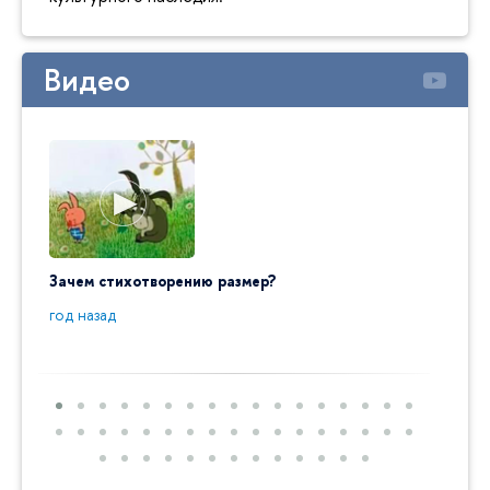
Видео
Зачем стихотворению размер?
"Ай да
пробл
год назад
год на