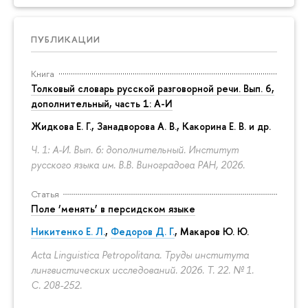
ПУБЛИКАЦИИ
Книга
Толковый словарь русской разговорной речи. Вып. 6,
дополнительный, часть 1: А-И
Жидкова Е. Г., Занадворова А. В., Какорина Е. В. и др.
Ч. 1: А-И. Вып. 6: дополнительный. Институт
русского языка им. В.В. Виноградова РАН, 2026.
Статья
Поле ‘менять’ в персидском языке
Никитенко Е. Л.
,
Федоров Д. Г.
,
Макаров Ю. Ю.
Acta Linguistica Petropolitana. Труды института
лингвистических исследований. 2026. Т. 22. № 1.
С. 208-252.