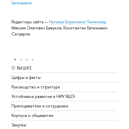
Евгеньевна
Редакторы сайта —
Наталья Борисовна Пименова
,
Максим Олегович Бажуков, Константин Евгеньевич
Сатдаров
О ВЫШКЕ
ОБР
Цифры и факты
Лице
Руководство и структура
Довуз
Устойчивое развитие в НИУ ВШЭ
Олим
Преподаватели и сотрудники
Прием
Корпуса и общежития
Вышк
Закупки
Прием