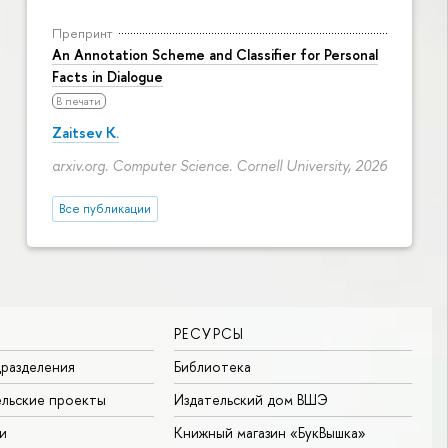
Препринт
An Annotation Scheme and Classifier for Personal
Facts in Dialogue
В печати
Zaitsev K.
arxiv.org. Computer Science. Cornell University, 2026
Все публикации
РЕСУРСЫ
разделения
Библиотека
льские проекты
Издательский дом ВШЭ
и
Книжный магазин «БукВышка»