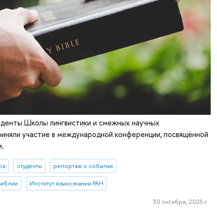
уденты Школы лингвистики и смежных научных
риняли участие в международной конференции, посвящённой
и.
ра
студенты
репортаж о событии
Библии
Институт языкознания РАН
30 октября, 2025 г.