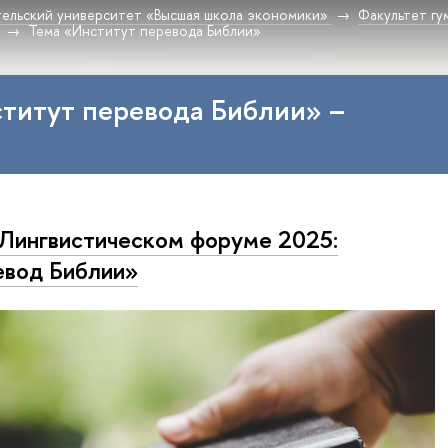
ельский университет «Высшая школа экономики»
Факультет гу
Тема «Институт перевода Библии»
титут перевода Библии» –
Лингвистическом форуме 2025:
вод Библии»