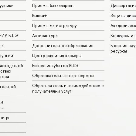
удники
Прием в бакалавриат
Диссертаци
Вышка+
Защиты дисс
Прием в магистратуру
Академическ
 НИУ ВШЭ
Аспирантура
Конкурсы и 
ла
Дополнительное образование
Внешние на
ресурсы
рупции
Центр развития карьеры
асходах, об
Бизнес-инкубатор ВШЭ
ьствах
Образовательные партнерства
тера
Обратная связь и взаимодействие с
тельной
получателями услуг
ми
ья
аница