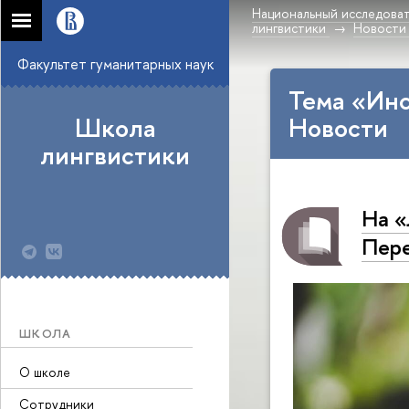
Национальный исследоват
лингвистики
Новости
Факультет гуманитарных наук
Тема «Инс
Школа
Новости
лингвистики
На «
Пере
ШКОЛА
О школе
Сотрудники