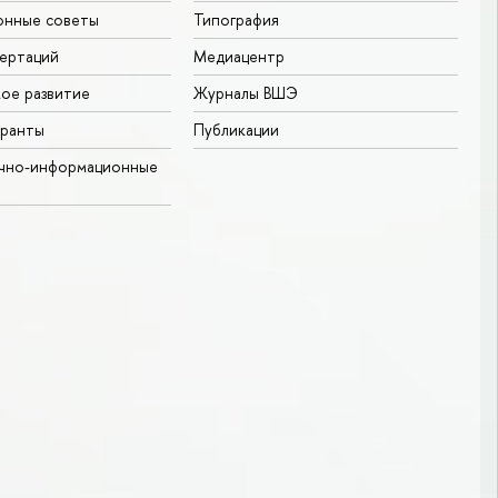
онные советы
Типография
ертаций
Медиацентр
ое развитие
Журналы ВШЭ
гранты
Публикации
учно-информационные