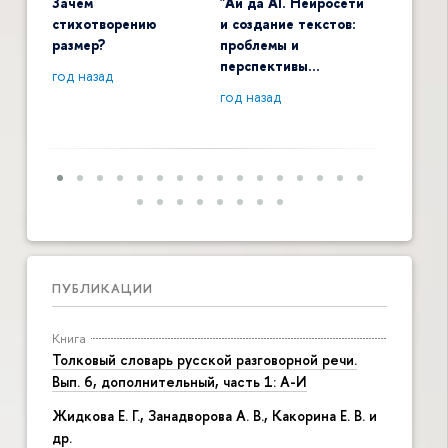
Зачем
"Ай да AI. Нейросети
Digital 
стихотворению
и создание текстов:
общенау
размер?
проблемы и
контекс
перспективы…
год назад
год наза
год назад
ПУБЛИКАЦИИ
Книга
Толковый словарь русской разговорной речи.
Вып. 6, дополнительный, часть 1: А-И
Жидкова Е. Г., Занадворова А. В., Какорина Е. В. и
др.