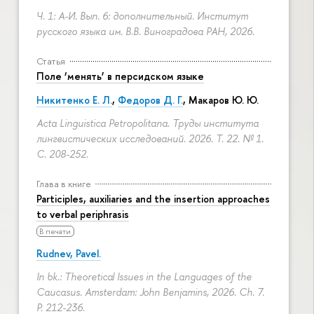
Ч. 1: А-И. Вып. 6: дополнительный. Институт
русского языка им. В.В. Виноградова РАН, 2026.
Статья
Поле ‘менять’ в персидском языке
Никитенко Е. Л.
,
Федоров Д. Г.
,
Макаров Ю. Ю.
Acta Linguistica Petropolitana. Труды института
лингвистических исследований. 2026. Т. 22. № 1.
С. 208-252.
Глава в книге
Participles, auxiliaries and the insertion approaches
to verbal periphrasis
В печати
Rudnev, Pavel.
In bk.: Theoretical Issues in the Languages of the
Caucasus. Amsterdam: John Benjamins, 2026. Ch. 7.
P. 212-236.