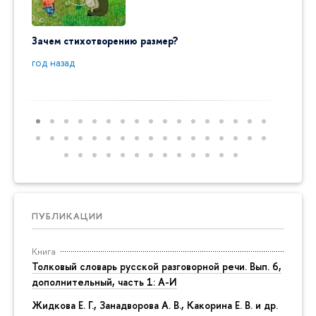
Зачем стихотворению размер?
"Ай да
пробл
год назад
год на
ПУБЛИКАЦИИ
Книга
Толковый словарь русской разговорной речи. Вып. 6,
дополнительный, часть 1: А-И
Жидкова Е. Г., Занадворова А. В., Какорина Е. В. и др.