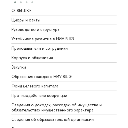
О ВЫШКЕ
ОБР
Цифры и факты
Лице
Руководство и структура
Довуз
Устойчивое развитие в НИУ ВШЭ
Олим
Преподаватели и сотрудники
Прием
Корпуса и общежития
Вышк
Закупки
Прием
Обращения граждан в НИУ ВШЭ
Аспир
Фонд целевого капитала
Допол
Противодействие коррупции
Центр
Сведения о доходах, расходах, об имуществе и
Бизне
обязательствах имущественного характера
Образ
Сведения об образовательной организации
Обрат