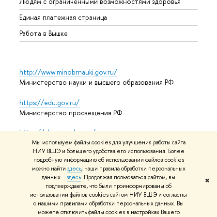
Людям с ограниченными возможностями здоровья
Единая платежная страница
Работа в Вышке
http://www.minobrnauki.gov.ru/
Министерство науки и высшего образования РФ
https://edu.gov.ru/
Министерство просвещения РФ
https://elearning.hse.ru/mooc
Массовые открытые онлайн-курсы
Мы используем файлы cookies для улучшения работы сайта
НИУ ВШЭ и большего удобства его использования. Более
подробную информацию об использовании файлов cookies
можно найти
здесь
, наши правила обработки персональных
данных –
здесь
. Продолжая пользоваться сайтом, вы
© НИУ ВШЭ 1993–2026
Адреса и контакты
Условия
✖
подтверждаете, что были проинформированы об
использования материалов
Политика конфиденциальности
использовании файлов cookies сайтом НИУ ВШЭ и согласны
Карта сайта
с нашими правилами обработки персональных данных. Вы
можете отключить файлы cookies в настройках Вашего
Редактору