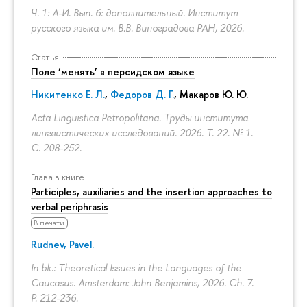
Ч. 1: А-И. Вып. 6: дополнительный. Институт
русского языка им. В.В. Виноградова РАН, 2026.
Статья
Поле ‘менять’ в персидском языке
Никитенко Е. Л.
,
Федоров Д. Г.
,
Макаров Ю. Ю.
Acta Linguistica Petropolitana. Труды института
лингвистических исследований. 2026. Т. 22. № 1.
С. 208-252.
Глава в книге
Participles, auxiliaries and the insertion approaches to
verbal periphrasis
В печати
Rudnev, Pavel.
In bk.: Theoretical Issues in the Languages of the
Caucasus. Amsterdam: John Benjamins, 2026. Ch. 7.
P. 212-236.