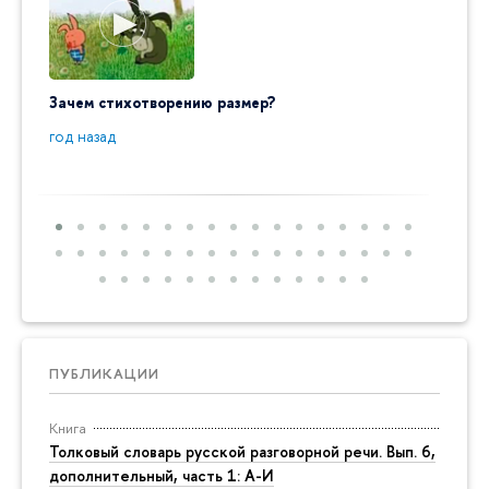
Зачем стихотворению размер?
"Ай да
пробл
год назад
год на
ПУБЛИКАЦИИ
Книга
Толковый словарь русской разговорной речи. Вып. 6,
дополнительный, часть 1: А-И