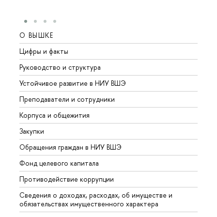
О ВЫШКЕ
ОБР
Цифры и факты
Лице
Руководство и структура
Довуз
Устойчивое развитие в НИУ ВШЭ
Олим
Преподаватели и сотрудники
Прием
Корпуса и общежития
Вышк
Закупки
Прием
Обращения граждан в НИУ ВШЭ
Аспир
Фонд целевого капитала
Допол
Противодействие коррупции
Центр
Сведения о доходах, расходах, об имуществе и
Бизне
обязательствах имущественного характера
Образ