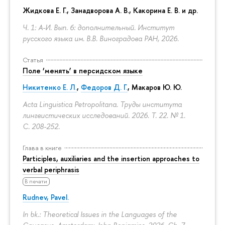
Жидкова Е. Г., Занадворова А. В., Какорина Е. В. и др.
Ч. 1: А-И. Вып. 6: дополнительный. Институт
русского языка им. В.В. Виноградова РАН, 2026.
Статья
Поле ‘менять’ в персидском языке
Никитенко Е. Л.
,
Федоров Д. Г.
,
Макаров Ю. Ю.
Acta Linguistica Petropolitana. Труды института
лингвистических исследований. 2026. Т. 22. № 1.
С. 208-252.
Глава в книге
Participles, auxiliaries and the insertion approaches to
verbal periphrasis
В печати
Rudnev, Pavel.
In bk.: Theoretical Issues in the Languages of the