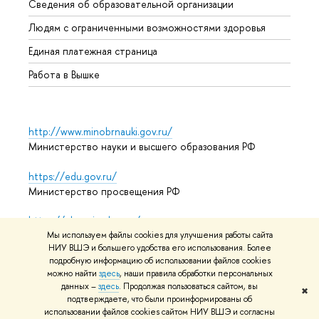
Сведения об образовательной организации
Обрат
Людям с ограниченными возможностями здоровья
Единая платежная страница
Работа в Вышке
http://www.minobrnauki.gov.ru/
Министерство науки и высшего образования РФ
https://edu.gov.ru/
Министерство просвещения РФ
https://elearning.hse.ru/mooc
Массовые открытые онлайн-курсы
Мы используем файлы cookies для улучшения работы сайта
НИУ ВШЭ и большего удобства его использования. Более
подробную информацию об использовании файлов cookies
можно найти
здесь
, наши правила обработки персональных
данных –
здесь
. Продолжая пользоваться сайтом, вы
© НИУ ВШЭ 1993–2026
Адреса и контакты
Условия
✖
подтверждаете, что были проинформированы об
использования материалов
Политика конфиденциальности
использовании файлов cookies сайтом НИУ ВШЭ и согласны
Карта сайта