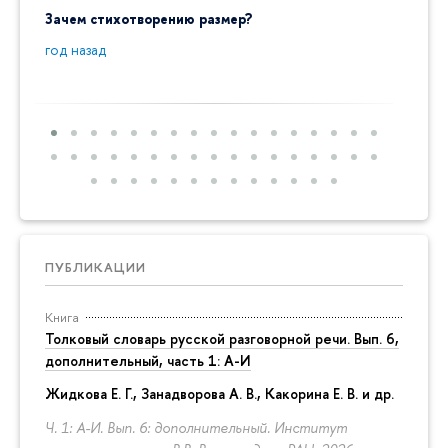
Зачем стихотворению размер?
"Ай да
пробл
год назад
год на
ПУБЛИКАЦИИ
Книга
Толковый словарь русской разговорной речи. Вып. 6,
дополнительный, часть 1: А-И
Жидкова Е. Г., Занадворова А. В., Какорина Е. В. и др.
Ч. 1: А-И. Вып. 6: дополнительный. Институт