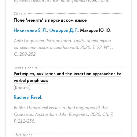
русского языка им. В.В. Виноградова РАН, 2026.
Статья
Поле ‘менять’ в персидском языке
Никитенко Е. Л.
,
Федоров Д. Г.
,
Макаров Ю. Ю.
Acta Linguistica Petropolitana. Труды института
лингвистических исследований. 2026. Т. 22. № 1.
С. 208-252.
Глава в книге
Participles, auxiliaries and the insertion approaches to
verbal periphrasis
В печати
Rudnev, Pavel.
In bk.: Theoretical Issues in the Languages of the
Caucasus. Amsterdam: John Benjamins, 2026. Ch. 7.
P. 212-236.
Препринт