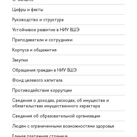
Цифры и факты
Лице
Руководство и структура
Довуз
Устойчивое развитие в НИУ ВШЭ
Олим
Преподаватели и сотрудники
Прием
Корпуса и общежития
Вышк
Закупки
Прием
Обращения граждан в НИУ ВШЭ
Аспир
Фонд целевого капитала
Допол
Противодействие коррупции
Центр
Сведения о доходах, расходах, об имуществе и
Бизне
обязательствах имущественного характера
Образ
Сведения об образовательной организации
Обрат
Людям с ограниченными возможностями здоровья
Единая платежная страница